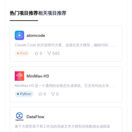
实战应用指南
热门项目推荐
相关项目推荐
快速部署与环境配置
开始使用Kronos仅需三步：获取代码库、安装依赖、启动应
用。通过以下命令即可完成基础环境配置：
atomcode
Claude Code 的开源替代方案。连接任意大模型，编辑代码，运行命令，自动验证 — 全自动执行。用 Rust 构建，极致性能。 ｜ An open-source alternative to Claude Code. Connect any LLM, edit code, run commands, and verify changes — autonomously. Built in Rust for speed. Get Started
git 
clone
0
543
Rust
cd
 Kronos

零代码Web界面操作
MiniMax-H3
对于非技术用户，Kronos提供直观的WebUI界面，无需编写代
码即可完成预测分析：
MiniMax H3 是一个通用的全模态生成系统。它支持对由文本、图像、视频和音频组成的多模态上下文进行统一理解，并能生成分辨率高达 2K、时长可达 15 秒的带原生立体声音频的视频。得益于面向任务泛化的系统设计，H3 在预训练阶段就已具备广泛的多模态上下文理解与生成能力，能够出色地执行复杂的多模态指令。
0
0
Python
cd
 webui

启动后访问本地端口即可使用图形化界面加载数据、设置参数
DataFlow
并查看预测结果。界面设计注重用户体验，将复杂的模型参数
转化为易于理解的选项，使投资分析变得简单高效。
基于大模型算子和工作流的高效文本大模型训练数据合成框架