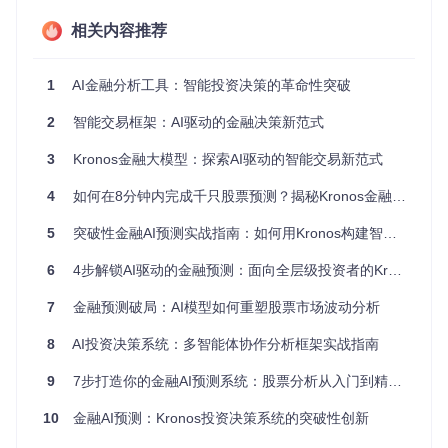
令牌化阶段
：将原始K线数据通过编码器转换为离散令牌序
相关内容推荐
列，实现数据的高效压缩与特征提取。这一过程类似于自然语
言处理中的文本分词，但针对金融数据的特点进行了专门优
化，能够保留价格波动和成交量变化的关键信息。
1
AI金融分析工具：智能投资决策的革命性突破
预测阶段
：基于因果Transformer架构的自回归模型对令牌序
列进行分析，通过交叉注意力机制捕捉长短期依赖关系，生成
2
智能交易框架：AI驱动的金融决策新范式
未来价格走势的预测序列。这种架构设计使模型能够同时关注
宏观趋势和微观波动，实现多尺度市场分析。
3
Kronos金融大模型：探索AI驱动的智能交易新范式
多版本模型适配不同场景
4
如何在8分钟内完成千只股票预测？揭秘Kronos金融AI引擎的突破之道
Kronos提供三种参数规模的模型变体，满足从个人投资者到机
5
突破性金融AI预测实战指南：如何用Kronos构建智能投资决策系统
构用户的多样化需求：
6
4步解锁AI驱动的金融预测：面向全层级投资者的Kronos实战指南
Kronos-mini
（4.1M参数）：轻量级模型，适用于移动端
部署和实时监控场景，能够在资源受限环境下快速生成预测
7
金融预测破局：AI模型如何重塑股票市场波动分析
结果
Kronos-small
（24.7M参数）：平衡性能与效率的中间版
8
AI投资决策系统：多智能体协作分析框架实战指南
本，适合个人投资者日常分析使用，在普通PC上即可流畅
运行
9
7步打造你的金融AI预测系统：股票分析从入门到精通指南
Kronos-base
（102.3M参数）：面向专业应用的高性能版
本，为机构量化交易提供深度市场洞察，需要较强计算资源
10
金融AI预测：Kronos投资决策系统的突破性创新
支持