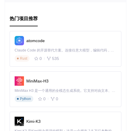
项目特点
便捷集成
：只需简单安装并配置，即可通过JSDoc命令行
热门项目推荐
工具快速生成.d.ts文件。
兼容性广
：支持大部分JSDoc标签，包括Closure Compile
r特有的特性，提高转换效果。
智能转换
：针对JSDoc与TypeScript之间的语法差异进行
atomcode
自动转换，降低手动调整的工作量。
可扩展性
：允许使用者添加自定义插件以扩展其功能。
Claude Code 的开源替代方案。连接任意大模型，编辑代码，运行命令，自动验证 — 全自动执行。用 Rust 构建，极致性能。 ｜ An open-source alternative to Claude Code. Connect any LLM, edit code, run commands, and verify changes — autonomously. Built in Rust for speed. Get Started
以下是如何使用tsd-jsdoc的基本步骤：
0
535
Rust
首先，通过npm安装：
MiniMax-H3
MiniMax H3 是一个通用的全模态生成系统。它支持对由文本、图像、视频和音频组成的多模态上下文进行统一理解，并能生成分辨率高达 2K、时长可达 15 秒的带原生立体声音频的视频。得益于面向任务泛化的系统设计，H3 在预训练阶段就已具备广泛的多模态上下文理解与生成能力，能够出色地执行复杂的多模态指令。
然后，使用JSDoc并指定tsd-jsdoc为模板：
0
0
Python
Kimi-K3
或者在你的JSON配置文件中添加相关设置：