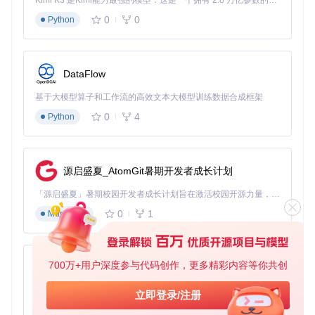
Kimi K3 是Kimi能力最强的模型：这是一个拥有 2.8 万亿参数的混合专家（MoE）模型，具备原生视觉理解能力，并支持 100 万 token 的上下文窗口。
{
0
0
Python
"opts"
:
{
"template"
:
"./node_modules/tsd-jsdoc/dist"
}
}
DataFlow
值得注意的是，对于某些Closure Compiler特性的支持，还需
基于大模型算子和工作流的高效文本大模型训练数据合成框架
要在配置中添加插件：
0
4
Python
{
"plugins"
:
[
"./node_modules/tsd-jsdoc/dist/plugin"
]
"opts"
:
{
源启盛夏_AtomGit暑期开发者成长计划
"template"
:
"./node_modules/tsd-jsdoc/dist"
}
「源启盛夏」暑期校园开发者成长计划旨在激活校园开源力量，通过积分激励、认证扶持、资源倾斜等形式，引导高校组织和开发者完成「入驻 — 建项目 — 做贡献 — 获认证 — 得资源」的完整闭环。无论你是想带领社团入驻平台的组织者，还是希望用代码贡献证明自己的开发者，都能在这里找到属于你的成长路径。
}
0
1
Markdown
虽然tsd-jsdoc尽力处理各种情况，但仍然有一些不被支持的特
性，如默认导出等。不过，这并不影响大多数常见情况下的使
用。
700万+用户深度参与代码创作，更多精彩内容等你共创
py-xiaozhi
总的来说，tsd-jsdoc是一个强大且实用的工具，可以帮助你在
基于Python的Xiaozhi AI，适用于想要完整Xiaozhi体验而无需拥有专用硬件的用户。
立即登录/注册
享受TypeScript带来的便利的同时，充分利用现有的JSDoc注
释。如果你正处在JSDoc与TypeScript的交汇点，不妨试试tsd
0
1
Python