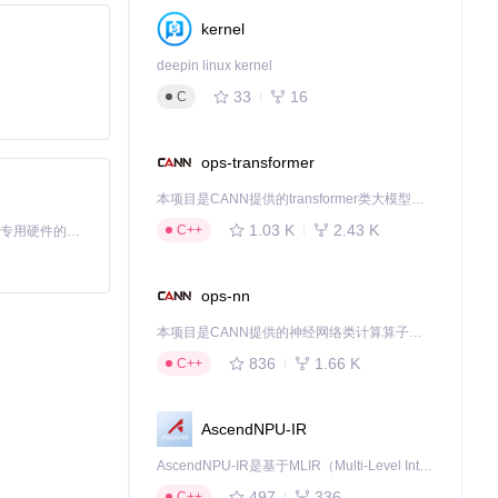
kernel
deepin linux kernel
33
16
C
片，还通过情感分
ops-transformer
本项目是CANN提供的transformer类大模型算子库，实现网络在NPU上加速计算。
1.03 K
2.43 K
中的创意火花转
C++
基于Python的Xiaozhi AI，适用于想要完整Xiaozhi体验而无需拥有专用硬件的用户。
ops-nn
院认定为有效电
本项目是CANN提供的神经网络类计算算子库，实现网络在NPU上加速计算。
836
1.66 K
C++
AscendNPU-IR
容。
AscendNPU-IR是基于MLIR（Multi-Level Intermediate Representation）构建的，面向昇腾亲和算子编译时使用的中间表示，提供昇腾完备表达能力，通过编译优化提升昇腾AI处理器计算效率，支持通过生态框架使能昇腾AI处理器与深度调优
档。
497
336
C++