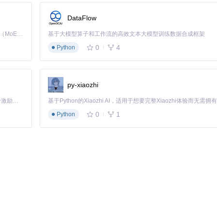
DataFlow
息，便于审计和问题追溯。
Kimi K3 是Kimi能力最强的模型：这是一个拥有 2.8 万亿参数的混合专家（MoE）模型，具备原生视觉理解能力，并支持 100 万 token 的上下文窗口。
基于大模型算子和工作流的高效文本大模型训练数据合成框架
0
4
Python
系统自动按时间轴整理成"数字成长日记"，不仅保留了女儿分享的生活照
份成为全家人共同回顾成长历程的珍贵资料。
py-xiaozhi
通过数据透视表功能，他们能快速定位特定功能的决策过程，将散落在聊天
「源启盛夏」暑期校园开发者成长计划旨在激活校园开源力量，通过积分激励、认证扶持、资源倾斜等形式，引导高校组织和开发者完成「入驻 — 建项目 — 做贡献 — 获认证 — 得资源」的完整闭环。无论你是想带领社团入驻平台的组织者，还是希望用代码贡献证明自己的开发者，都能在这里找到属于你的成长路径。
过去半年的项目演进脉络。
0
1
Python
。系统自动添加时间戳和数字签名，在一次供货纠纷中，这些备份文件被法
证，具有更高的法律效力和完整性。
同意，避免侵犯隐私权。对于群聊记录，建议仅备份与自己相关的部分内
值的对话，自动过滤闲聊内容。专业工具可通过关键词筛选功能实现智能归