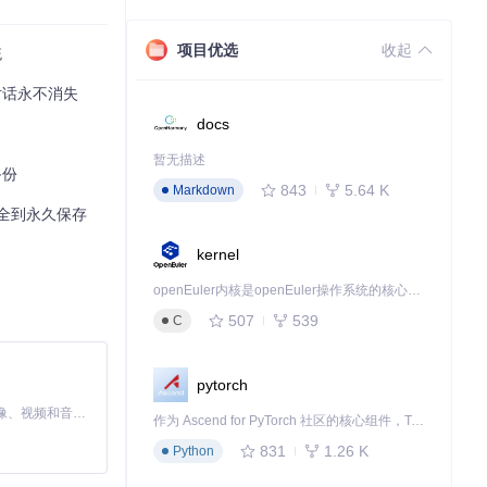
项目优选
收起
统
据的要求；但修
对话永不消失
docs
暂无描述
备份
843
5.64 K
Markdown
排除云端同步功
全到永久保存
kernel
openEuler内核是openEuler操作系统的核心，既是系统性能与稳定性的基石，也是连接处理器、设备与服务的桥梁。
507
539
C
隐私内容。
pytorch
MiniMax H3 是一个通用的全模态生成系统。它支持对由文本、图像、视频和音频组成的多模态上下文进行统一理解，并能生成分辨率高达 2K、时长可达 15 秒的带原生立体声音频的视频。得益于面向任务泛化的系统设计，H3 在预训练阶段就已具备广泛的多模态上下文理解与生成能力，能够出色地执行复杂的多模态指令。
作为 Ascend for PyTorch 社区的核心组件，TorchNPU 是昇腾专为 PyTorch 打造的深度学习适配插件，使 PyTorch 框架能够直接调用昇腾 NPU，为开发者提供昇腾 AI 处理器的超强算力。
831
1.26 K
Python