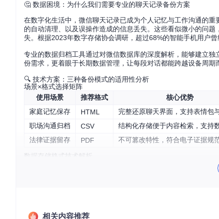
🤔 数据困境：为什么我们需要专业的聊天记录备份方案
在数字化生活中，微信聊天记录已成为个人记忆与工作沟通的重
的自动清理、以及误操作造成的信息丢失。这些看似微小的问题
失。根据2023年数字存储协会调研，超过68%的智能手机用户
专业的数据归档工具通过对微信数据库的深度解析，能够建立独立
份需求，更着眼于长期数据管理，让每段对话都能跨越设备周期
🔍 技术方案：三种备份模式的适用性分析
场景×格式选择矩阵
使用场景
推荐格式
核心优势
家庭记忆保存
完整还原聊天界面，支持表情包
HTML
职场沟通归档
结构化存储便于内容检索，支持
CSV
法律证据留存
不可篡改特性，符合电子证据规
PDF
数据存储格式技术解析
不同的存储格式对应不同的应用场景，了解其技术特性有助于做
HTML格式
：采用网页渲染技术，完整保留聊天中的富媒体元
看；局限是文件体积较大，不适合大规模数据存储。
相关内容推荐
CSV格式
：以逗号分隔值存储文本信息，将每条消息拆解为时间戳