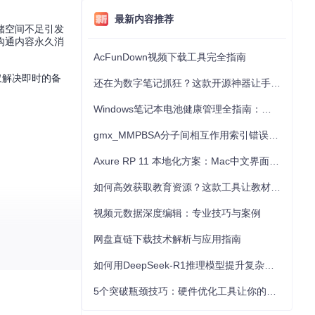
最新内容推荐
储空间不足引发
沟通内容永久消
AcFunDown视频下载工具完全指南
仅解决即时的备
还在为数字笔记抓狂？这款开源神器让手写批注效率提升300%
Windows笔记本电池健康管理全指南：从根源解决电池损耗问题
gmx_MMPBSA分子间相互作用索引错误的深度诊断与解决
Axure RP 11 本地化方案：Mac中文界面优化与原型设计工具汉化全指南
如何高效获取教育资源？这款工具让教材下载效率提升80%
视频元数据深度编辑：专业技巧与案例
网盘直链下载技术解析与应用指南
如何用DeepSeek-R1推理模型提升复杂任务解决能力：完整指南
在浏览器中查
5个突破瓶颈技巧：硬件优化工具让你的电脑性能提升30%
持Excel等