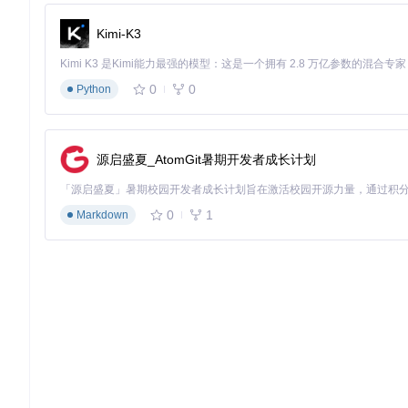
操作日志记录
Kimi-K3
完整记录所有备份活动，包括时间戳、操作人、数据量等信
🌱 价值实现：三个典型场景的备份实践
家庭场景：跨代沟通的数字家谱
0
0
Python
张女士通过HTML格式备份了与海外留学女儿三年的聊天记录。
析功能标记了重要节日的对话节点。当女儿回国时，这份动态备
源启盛夏_AtomGit暑期开发者成长计划
职场场景：项目决策的知识管理
某互联网公司产品团队使用CSV格式归档所有需求沟通记录。
化为结构化的知识库。这种方式使新加入成员能在1小时内掌握
0
1
Markdown
法律场景：商业往来的证据保全
个体工商户王先生通过PDF格式备份与供应商的合同沟通记录
子证据，帮助他成功追回30万元货款。这种方式相比传统截图取
📋 隐私保护指南
在进行聊天记录备份时，需特别注意隐私边界的把握：
知情同意原则
：备份涉及他人的聊天记录时，应提前获得对方
数据最小化处理
：采用"按需备份"策略，仅保存具有实际价