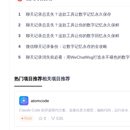
数据分析工具直接处理；缺点是无法保存格式和多媒体内容。
1
聊天记录总丢失？这款工具让数字记忆永久保存
PDF格式
：通过固定版式技术确保内容显示一致性，支持数字
改难度大，不适合需要后续编辑的场景。
2
聊天记录总丢失？这款工具让你的数字记忆永久保鲜
🛡️ 数据安全自检清单
3
聊天记录总丢失？这款工具让你的数字回忆永久保鲜
专业的聊天记录备份应从源头保障数据安全，以下六项自检标准
4
微信聊天记录备份：让数字记忆永存的全攻略
本地处理验证
确认工具是否在设备本地完成所有操作，不将数据上传至第
5
聊天记录消失前必看：用WeChatMsg打造永不褪色的数
能。
数据库只读模式
优质工具应采用只读方式访问微信数据库，避免对原始数据
热门项目推荐
相关项目推荐
隐私保护机制
检查是否提供密码保护功能，确保备份文件只能通过授权访
atomcode
备份校验功能
选择具备数据校验的工具，通过CRC32或MD5算法验证备
0
535
Rust
存储位置选择
支持自定义备份路径，可将数据保存至外接硬盘或加密分区