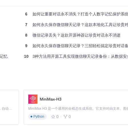
6
如何让重要对话永不消失？打造个人数字记忆保护系
签名功能。在法律场景中具有不可篡改性，符合《电子签名法》对电子证
7
如何永久保存微信聊天记录？这款本地化工具让珍贵
8
微信记录丢失？这款开源神器让珍贵对话永不消逝
缺一不可：
9
如何永久保存微信聊天记录？三招轻松搞定珍贵对话
三方服务器。可通过任务管理器检查网络活动，或查看软件权限申请列表
字记忆
10
3种方法用开源工具实现微信聊天记录备份：从数据安
造成意外修改。可在操作前后对比数据库文件哈希值，验证数据完整性。
问。高级工具还应支持敏感信息脱敏，自动模糊处理手机号、身份证号等
MiniMax-H3
份文件完整性，防止存储过程中的数据损坏。
Claude Code 的开源替代方案。连接任意大模型，编辑代码，运行命令，自动验证 — 全自动执行。用 Rust 构建，极致性能。 ｜ An open-source alternative to Claude Code. Connect any LLM, edit code, run commands, and verify changes — autonomously. Built in Rust for speed. Get Started
0
0
Python
，与系统盘物理隔离。