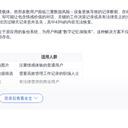
要载体。然而多数用户面临三重数据风险：设备更换导致的记录断裂、存
，却可能让包含情感价值的对话、关键的工作决策记录或具有法律意义的
曾经历过聊天记录意外丢失，其中43%的内容无法恢复。
于原应用的备份系统，为用户构建"数字记忆保险库"。这种解决方案不
而存在。
适用人群
与图片
注重情感体验的普通用户
数据筛选
需要高效管理工作记录的职场人士
范
有法律需求的商业用户
登录后查看全文
出最佳选择：
素，包括表情包、图片位置和气泡样式。优势在于视觉还原度高，可直接
、发送方、内容等字段。技术优势是占用空间小（约为HTML的1/8），支