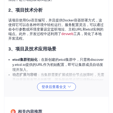
2、项目技术分析
该项目使用Go语言编写，并且提供Docker容器部署方式，这
使得它可以在各种环境中轻松运行。服务配置灵活，可以通过
命令行参数或环境变量设定监听地址、主机URL和etcd实例的
端点。此外，开发过程中还利用了
devweb
工具，简化了本地
开发流程。
3、项目及技术应用场景
etcd集群初始化
：在新创建的etcd集群中，只需将discover
y.etcd.io提供的URL作为初始配置，即可让集群成员自动发
现并加入。
动态扩展与容错
：当集群需要扩展或部分节点故障时，无需
手动更新所有节点的配置，因为新的节点可以借助discover
y机制自我发现并加入。
登录后查看全文
微服务架构
：在分布式系统中，服务之间的动态发现是必要
的，discovery.etcd.io提供了一个实际可行的解决方案。
4、项目特点
相关内容推荐