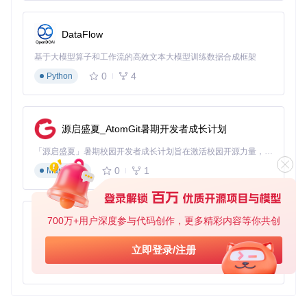
DataFlow
基于大模型算子和工作流的高效文本大模型训练数据合成框架
0
4
Python
源启盛夏_AtomGit暑期开发者成长计划
「源启盛夏」暑期校园开发者成长计划旨在激活校园开源力量，通过积分激励、认证扶持、资源倾斜等形式，引导高校组织和开发者完成「入驻 — 建项目 — 做贡献 — 获认证 — 得资源」的完整闭环。无论你是想带领社团入驻平台的组织者，还是希望用代码贡献证明自己的开发者，都能在这里找到属于你的成长路径。
0
1
Markdown
700万+用户深度参与代码创作，更多精彩内容等你共创
py-xiaozhi
基于Python的Xiaozhi AI，适用于想要完整Xiaozhi体验而无需拥有专用硬件的用户。
立即登录/注册
0
1
Python