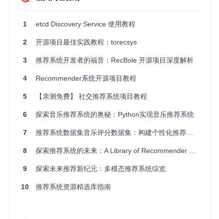
简单易用
：通过简单的PUT请求，就能创建一个新的集群标
识符，便于集群成员的初始化。
1
etcd Discovery Service 使用教程
可扩展性
：通过设置环境变量或命令行参数，可以在各种环
境下快速启动服务，包括Docker容器内。
2
开源项目最佳实践教程：torecsys
可靠
：与etcd紧密集成，保证了数据的一致性和可用性。
文档齐全
：提供了详细的API文档和使用指南，方便开发者
3
推荐系统开发者的福音：RecBole 开源项目深度解析
理解和使用。
4
Recommender系统开源项目教程
尽管discovery.etcd.io已被标记为废弃，但它的设计理念和实
现思路对于构建类似服务仍有很大的参考价值。如果你在处理
5
【亲测免费】 社交推荐系统项目教程
分布式系统的自动发现问题时，不妨研究一下这个项目，也许
会收获不少灵感。
6
探索音乐推荐系统的奥秘：Python实现音乐推荐系统
7
推荐系统数据集音乐评分数据集：构建个性化推荐的核心资源
8
探索推荐系统的未来：A Library of Recommender Systems
9
探索未来推荐新纪元：多模态推荐系统综览
10
推荐系统资源精选库指南