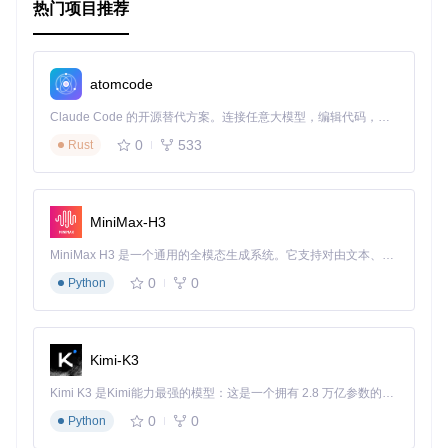
热门项目推荐
atomcode
Claude Code 的开源替代方案。连接任意大模型，编辑代码，运行命令，自动验证 — 全自动执行。用 Rust 构建，极致性能。 ｜ An open-source alternative to Claude Code. Connect any LLM, edit code, run commands, and verify changes — autonomously. Built in Rust for speed. Get Started
0
533
Rust
MiniMax-H3
MiniMax H3 是一个通用的全模态生成系统。它支持对由文本、图像、视频和音频组成的多模态上下文进行统一理解，并能生成分辨率高达 2K、时长可达 15 秒的带原生立体声音频的视频。得益于面向任务泛化的系统设计，H3 在预训练阶段就已具备广泛的多模态上下文理解与生成能力，能够出色地执行复杂的多模态指令。
0
0
Python
Kimi-K3
Kimi K3 是Kimi能力最强的模型：这是一个拥有 2.8 万亿参数的混合专家（MoE）模型，具备原生视觉理解能力，并支持 100 万 token 的上下文窗口。
0
0
Python