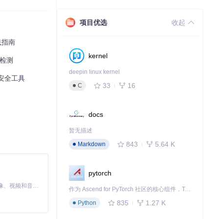
项目优选
收起
践指南
kernel
境检测
deepin linux kernel
统安全工具
33
16
C
docs
暂无描述
843
5.64 K
Markdown
pytorch
MiniMax H3 是一个通用的全模态生成系统。它支持对由文本、图像、视频和音频组成的多模态上下文进行统一理解，并能生成分辨率高达 2K、时长可达 15 秒的带原生立体声音频的视频。得益于面向任务泛化的系统设计，H3 在预训练阶段就已具备广泛的多模态上下文理解与生成能力，能够出色地执行复杂的多模态指令。
作为 Ascend for PyTorch 社区的核心组件，TorchNPU 是昇腾专为 PyTorch 打造的深度学习适配插件，使 PyTorch 框架能够直接调用昇腾 NPU，为开发者提供昇腾 AI 处理器的超强算力。
835
1.27 K
Python