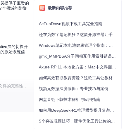
究人员提供了宝贵的
最新内容推荐
安全领域的防御
AcFunDown视频下载工具完全指南
还在为数字笔记抓狂？这款开源神器让手写批注效率提升300%
Windows笔记本电池健康管理全指南：从根源解决电池损耗问题
ive层的切换开
滤的原始系统信
gmx_MMPBSA分子间相互作用索引错误的深度诊断与解决
Axure RP 11 本地化方案：Mac中文界面优化与原型设计工具汉化全指南
如何高效获取教育资源？这款工具让教材下载效率提升80%
节）文件的完整性，
视频元数据深度编辑：专业技巧与案例
网盘直链下载技术解析与应用指南
进程。
如何用DeepSeek-R1推理模型提升复杂任务解决能力：完整指南
。
5个突破瓶颈技巧：硬件优化工具让你的电脑性能提升30%