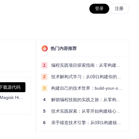
登录
注册
热门内容推荐
1
编程实践项目探索指南：从零构建技术能力体系
2
技术解构式学习：从0到1构建你的编程知识体系
下载源代码
3
构建自己的技术世界：build-your-own-x项目的实践探索指南
可用于检测设备是否存在 Magisk 相关隐藏机制及模块。项目通过分析挂载命名空间、ptrace 行为、进程内存映射等核心机制，实现对 Magisk Hide、Magisk 模块等的有效检测。
4
解锁编程技能的实践之旅：从零构建你的技术世界
5
技术实践探索：从零开始构建核心系统的实践指南
6
亲手锻造技术引擎：从0到1构建核心系统的实践指南