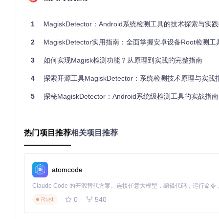
城墙
代表系统内核和底层文件系统，Magisk通过修改boot分
1
MagiskDetector：Android系统检测工具的技术探索与实
守卫
是系统安全机制，正常情况下会拦截未经授权的访问
MagiskDetector
则扮演"城堡巡查员"的角色，通过以下方式
2
MagiskDetector实用指南：全面掌握安卓设备Root检测工
检查城墙砖石（系统文件）是否被替换
监控守卫行为（系统调用）是否异常
3
如何实现Magisk检测功能？从原理到实践的完整指南
识别伪装成普通居民的入侵者（隐藏进程）
4
探索开源工具MagiskDetector：系统检测技术原理与实践
当巡查员发现任何异常迹象时，就会向用户发出系统已被修改的
5
探秘MagiskDetector：Android系统级检测工具的实战指南
2.4 检测技术对比矩阵
检测维度
同类工具A
MagiskDetector
检测深度
内核级系统调用
应用层API
文
热门项目推荐
相关项目推荐
隐蔽性
高（Native实现）
中（Java实现）
低
抗干扰性
强（多维度交叉验证）
弱（单一检测点）
中
兼容性
Android 5.0+
Android 7.0+
An
atomcode
误报率
<5%
<15%
<
0
540
Rust
3. 实践操作指南：从环境搭建到定制化检测