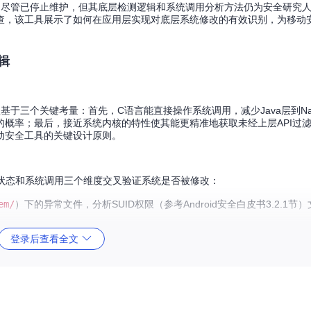
测的开源项目，尽管已停止维护，但其底层检测逻辑和系统调用分析方法仍为安全研
查，该工具展示了如何在应用层实现对底层系统修改的有效识别，为移动
辑
基于三个关键考量：首先，C语言能直接操作系统调用，减少Java层到Nat
概率；最后，接近系统内核的特性使其能更精准地获取未经上层API过
动安全工具的关键设计原则。
、进程状态和系统调用三个维度交叉验证系统是否被修改：
em/
）下的异常文件，分析SUID权限（参考Android安全白皮书3.2.1
登录后查看全文
，分析进程命名空间和uid/gid异常切换痕迹，识别隐藏的Magisk守护
k的系统调用行为，分析系统调用返回值的异常模式，识别内核级修改痕迹