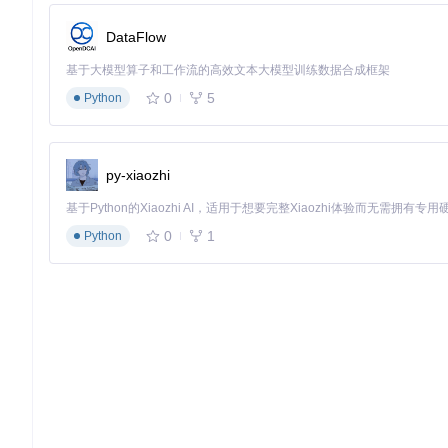
3.1 环境准备：构建专业Android开发环境
DataFlow
目标
：配置支持NDK开发的Android应用开发环境
操作
：
基于大模型算子和工作流的高效文本大模型训练数据合成框架
安装Android Studio Arctic Fox或更高版本，确保勾选"NDK (Si
0
5
Python
配置Android SDK，安装API Level 21（Android 5.0）及以上
安装Git客户端，配置用户信息（
git config --global u
m"
）
验证
：在终端输入
ndk-build -v
，应显示NDK版本信息；
py-xiaozhi
⚠️ 注意事项：NDK版本需与项目中
jni/Application.mk
指定
0
1
Python
3.2 源码获取：安全克隆项目代码库
目标
：获取MagiskDetector完整源代码
操作
：
打开终端，导航至工作目录（
cd ~/AndroidStudioProjec
执行克隆命令：
git clone https://gitcode.com/gh_m
进入项目目录：
cd MagiskDetector
验证
：查看目录结构，应包含
app/
、
gradle/
、
gradlew
等
💡 专家提示：克隆完成后建议执行
git tag
查看项目标签，选择最