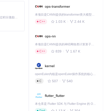
ops-transformer
本项目是CANN提供的transformer类大模型算子库，实现网络在NPU上加速计算。
「源启盛夏」暑期校园开发者成长计划旨在激活校园开源力量，通过积分激励、认证扶持、资源倾斜等形式，引导高校组织和开发者完成「入驻 — 建项目 — 做贡献 — 获认证 — 得资源」的完整闭环。无论你是想带领社团入驻平台的组织者，还是希望用代码贡献证明自己的开发者，都能在这里找到属于你的成长路径。
1.03 K
2.44 K
C++
r@email.co
ops-nn
本项目是CANN提供的神经网络类计算算子库，实现网络在NPU上加速计算。
839
1.67 K
C++
kernel
openEuler内核是openEuler操作系统的核心，既是系统性能与稳定性的基石，也是连接处理器、设备与服务的桥梁。
507
540
C
flutter_flutter
本仓库是 Flutter SDK 与 Flutter Engine 的 OpenHarmony 适配版本，由 CPF-Flutter 团队维护。开发者可使用熟悉的 Flutter 技术栈开发 OpenHarmony 应用，3.35.7 及以后的适配版本可基于本仓库源码构建支持 OpenHarmony 的 Flutter Engine。
。
1.13 K
304
Dart