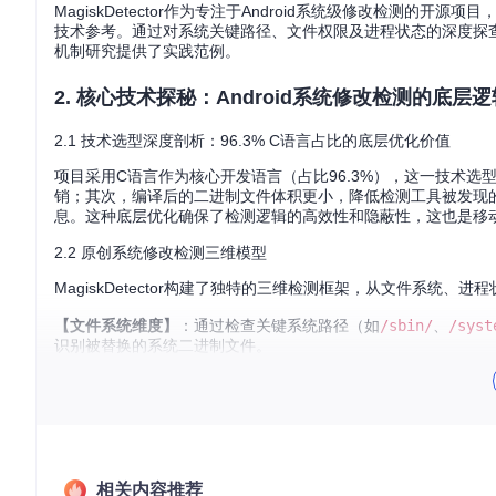
MagiskDetector作为专注于Android系统级修改检
技术参考。通过对系统关键路径、文件权限及进程状态的深度探
机制研究提供了实践范例。
2. 核心技术探秘：Android系统修改检测的底层逻
2.1 技术选型深度剖析：96.3% C语言占比的底层优化价值
项目采用C语言作为核心开发语言（占比96.3%），这一技术选型
销；其次，编译后的二进制文件体积更小，降低检测工具被发现的
息。这种底层优化确保了检测逻辑的高效性和隐蔽性，这也是移
2.2 原创系统修改检测三维模型
MagiskDetector构建了独特的三维检测框架，从文件系统
【文件系统维度】
：通过检查关键系统路径（如
/sbin/
、
/syst
识别被替换的系统二进制文件。
【进程维度】
：监控异常进程间通信，检测具有root权限的守护进程
【系统调用维度】
：通过自定义系统调用包装函数，捕获被Hoo
2.3 技术原理图解：Magisk检测机制的通俗类比
相关内容推荐
想象Android系统是一座严密守卫的城堡：