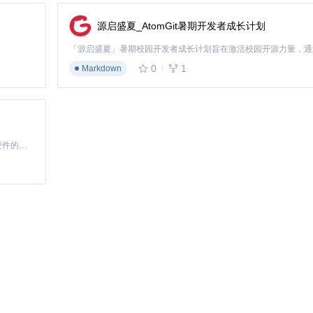
源启盛夏_AtomGit暑期开发者成长计划
de by Side)"组件
0
1
Markdown
版本的SDK Platform
ser.name "Your Name"
和
git config --global user.email "you
输入
git --version
，应显示Git版本信息
的
APP_PLATFORM
版本匹配，建议使用r21e或兼容版本。
基于Python的Xiaozhi AI，适用于想要完整Xiaozhi体验而无需拥有专用硬件的用户。
ts
）
irrors/ma/MagiskDetector
核心文件
新稳定版本（如v1.2.0）进行检出，避免直接使用开发中的master分支