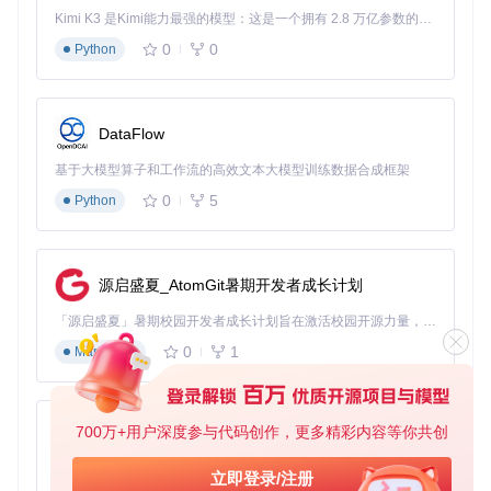
Kimi K3 是Kimi能力最强的模型：这是一个拥有 2.8 万亿参数的混合专家（MoE）模型，具备原生视觉理解能力，并支持 100 万 token 的上下文窗口。
⚠️
重要提示
：请务必从官方渠道获取工具，避免使用第三方修
0
0
Python
改版本，以确保计算机安全。
核心配置：补丁安装的关键步骤
启动补丁工具
DataFlow
进入工具目录，双击运行RevokeMsgPatcher.exe程序。
基于大模型算子和工作流的高效文本大模型训练数据合成框架
首次运行可能会触发系统安全提示，请选择"允许运行"。
0
5
Python
选择目标应用
在工具主界面的应用列表中，选择"微信"作为目标应用。
工具会自动检测微信的安装路径，通常为
C:\Program Fi
les (x86)\Tencent\WeChat\
。
源启盛夏_AtomGit暑期开发者成长计划
执行补丁操作
「源启盛夏」暑期校园开发者成长计划旨在激活校园开源力量，通过积分激励、认证扶持、资源倾斜等形式，引导高校组织和开发者完成「入驻 — 建项目 — 做贡献 — 获认证 — 得资源」的完整闭环。无论你是想带领社团入驻平台的组织者，还是希望用代码贡献证明自己的开发者，都能在这里找到属于你的成长路径。
点击"安装补丁"按钮，工具将自动备份原始文件并应用防
0
1
Markdown
撤回补丁。整个过程通常在10秒内完成，成功后会显示"补
丁应用成功"的提示。
700万+用户深度参与代码创作，更多精彩内容等你共创
py-xiaozhi
图2：RevokeMsgPatcher底层工作原理展示 - 通过调试器附
基于Python的Xiaozhi AI，适用于想要完整Xiaozhi体验而无需拥有专用硬件的用户。
加微信进程
立即登录/注册