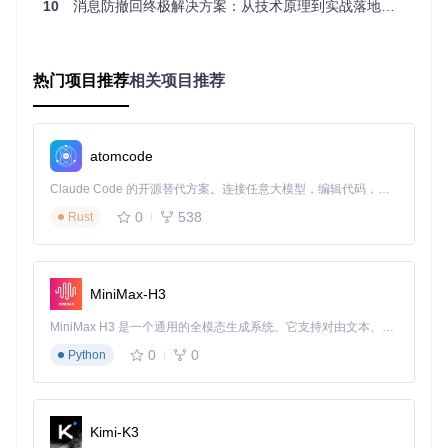
10
消息防撤回终极解决方案：从技术原理到实战落地的完整指南
会定期更新补丁策略，确保在微信版本升级后仍能保持防撤回
功能的有效性，避免重复配置的时间成本。
热门项目推荐
相关项目推荐
图1：RevokeMsgPatcher技术实现的基础工具环境 - x32dbg
调试器界面
atomcode
三、实施路径：三步完成防撤回功能配置
Claude Code 的开源替代方案。连接任意大模型，编辑代码，运行命令，自动验证 — 全自动执行。用 Rust 构建，极致性能。 ｜ An open-source alternative to Claude Code. Connect any LLM, edit code, run commands, and verify changes — autonomously. Built in Rust for speed. Get Started
环境准备：系统要求与工具获取
0
538
Rust
在开始配置前，请确保您的系统满足以下条件：
操作系统
：Windows 7/8/10/11（32位或64位）
微信版本
：PC版微信（任意版本，推荐最新稳定版）
MiniMax-H3
权限要求
：管理员权限（用于修改程序文件）
前置操作
：完全关闭微信程序（包括任务管理器中的后台进
MiniMax H3 是一个通用的全模态生成系统。它支持对由文本、图像、视频和音频组成的多模态上下文进行统一理解，并能生成分辨率高达 2K、时长可达 15 秒的带原生立体声音频的视频。得益于面向任务泛化的系统设计，H3 在预训练阶段就已具备广泛的多模态上下文理解与生成能力，能够出色地执行复杂的多模态指令。
程）
0
0
Python
通过以下命令获取工具：
git 
clone
Kimi-K3