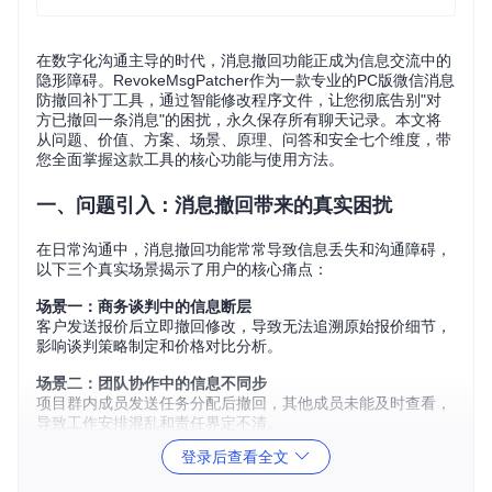
在数字化沟通主导的时代，消息撤回功能正成为信息交流中的
隐形障碍。RevokeMsgPatcher作为一款专业的PC版微信消息
防撤回补丁工具，通过智能修改程序文件，让您彻底告别"对
方已撤回一条消息"的困扰，永久保存所有聊天记录。本文将
从问题、价值、方案、场景、原理、问答和安全七个维度，带
您全面掌握这款工具的核心功能与使用方法。
一、问题引入：消息撤回带来的真实困扰
在日常沟通中，消息撤回功能常常导致信息丢失和沟通障碍，
以下三个真实场景揭示了用户的核心痛点：
场景一：商务谈判中的信息断层
客户发送报价后立即撤回修改，导致无法追溯原始报价细节，
影响谈判策略制定和价格对比分析。
场景二：团队协作中的信息不同步
项目群内成员发送任务分配后撤回，其他成员未能及时查看，
导致工作安排混乱和责任界定不清。
登录后查看全文
场景三：重要通知的意外丢失
家人发送的紧急事项被误撤回，因未及时看到而错过关键时间