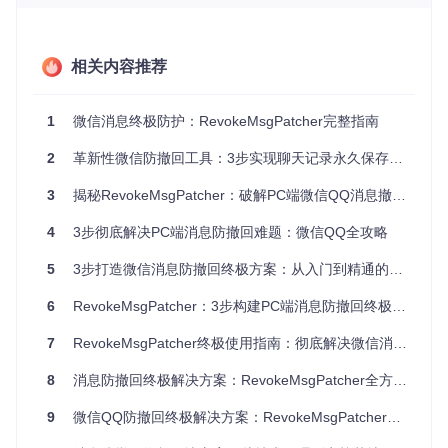
节点，造成不必要的麻烦和损失。
这些场景共同反映了一个核心问题：消息撤回功能在保护发送
者权益的同时，损害了接收者的信息获取权和记录完整权。Re
相关内容推荐
vokeMsgPatcher正是为解决这些问题而设计的专业工具。
二、价值主张：RevokeMsgPatcher的核心优势
1
微信消息终极防护：RevokeMsgPatcher完整指南
2
革新性微信防撤回工具：3步实现聊天记录永久保存，彻底终结消息消失烦恼
RevokeMsgPatcher通过技术创新，为用户带来三大核心价
值，重新定义即时通讯中的信息掌控权：
3
揭秘RevokeMsgPatcher：破解PC端微信QQ消息撤回功能的实战指南
用户体验维度：无缝衔接的使用感受
4
3步彻底解决PC端消息防撤回难题：微信QQ全攻略
工具采用
图形化操作界面
，无需专业技术背景即可完成配置。
补丁过程自动化执行，全程仅需3步操作，平均耗时不超过1分
5
3步打造微信消息防撤回终极方案：从入门到精通的完整指南
钟，实现"安装即忘"的无感使用体验。
6
RevokeMsgPatcher：3步构建PC端消息防撤回终极防护体系
数据安全维度：本地处理的隐私保护
所有操作均在本地完成，
7
RevokeMsgPatcher终极使用指南：彻底解决微信消息撤回烦恼
不读取任何消息内容
，也不与外部服
务器进行数据交互。原始程序文件会自动备份，确保在需要时
可随时恢复到未修改状态，彻底消除隐私泄露风险。
8
消息防撤回终极解决方案：RevokeMsgPatcher全方位使用指南
效率提升维度：全版本兼容的稳定支持
9
微信QQ防撤回终极解决方案：RevokeMsgPatcher技术解析与应用指南
支持微信PC版全系列版本，包括32位和64位系统架构。工具