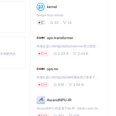
kernel
deepin linux kernel
33
16
C
ops-transformer
本项目是CANN提供的transformer类大模型算子库，实现网络在NPU上加速计算。
1.03 K
2.43 K
C++
基于Python的Xiaozhi AI，适用于想要完整Xiaozhi体验而无需拥有专用硬件的用户。
ops-nn
本项目是CANN提供的神经网络类计算算子库，实现网络在NPU上加速计算。
836
1.66 K
C++
AscendNPU-IR
AscendNPU-IR是基于MLIR（Multi-Level Intermediate Representation）构建的，面向昇腾亲和算子编译时使用的中间表示，提供昇腾完备表达能力，通过编译优化提升昇腾AI处理器计算效率，支持通过生态框架使能昇腾AI处理器与深度调优
497
336
C++