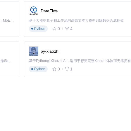
DataFlow
Kimi K3 是Kimi能力最强的模型：这是一个拥有 2.8 万亿参数的混合专家（MoE）模型，具备原生视觉理解能力，并支持 100 万 token 的上下文窗口。
基于大模型算子和工作流的高效文本大模型训练数据合成框架
0
4
Python
py-xiaozhi
「源启盛夏」暑期校园开发者成长计划旨在激活校园开源力量，通过积分激励、认证扶持、资源倾斜等形式，引导高校组织和开发者完成「入驻 — 建项目 — 做贡献 — 获认证 — 得资源」的完整闭环。无论你是想带领社团入驻平台的组织者，还是希望用代码贡献证明自己的开发者，都能在这里找到属于你的成长路径。
0
1
Python
注意：