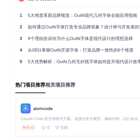
OTF格式
（OpenType）：位于
fonts/otf/
目录，适用于专
TTF格式
（TrueType）：位于
fonts/ttf/
目录，兼容大多数
Web字体
：位于
fonts/webfonts/
目录，包含WOFF2等优
1
5大维度革新品牌视觉：Outfit现代几何字体全能应用指南
可变字体
：位于
fonts/variable/
目录，支持实时字重调整
[开源授权]：商业友好的使用许可
2
如何通过Outfit字体打造专业品牌形象？设计师与开发者
Outfit字体采用SIL Open Font License 1.1
3
9个理由告诉你为什么Outfit字体是现代设计的理想选择
布，且原始版权信息必须保留。
4
从0到1掌握Outfit开源字体：打造品牌一致性的6个维度
场景化应用指南：从安装到实战的完整流程
5
5大优势解析：Outfit几何无衬线字体如何提升现代设计效
[环境适配指南]：跨平台安装方案
Windows系统
# 通过Git获取字体仓库
热门项目推荐
相关项目推荐
git 
clone
# 手动安装：将fonts/ttf目录下的文件复制到C:\Windows\Fonts目
macOS系统
atomcode
# 通过Git获取字体仓库
git 
clone
# 手动安装：打开Font Book，将fonts/ttf目录拖入应用窗口
0
535
Rust
Linux系统
# 通过Git获取字体仓库