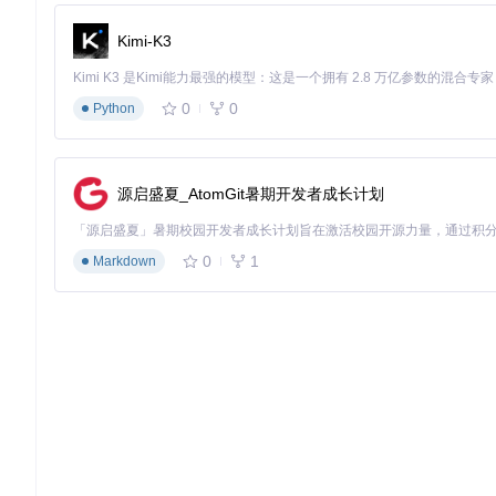
git 
clone
# 为当前用户安装
Kimi-K3
mkdir
cp
 Outfit-Fonts/fonts/ttf/*.ttf ~/.local/share/fonts/

0
0
Python
[字体搭配方案]：构建和谐的视觉系统
主标题 + 正文组合
标题：Outfit Black (900) + 24-36pt
正文：Outfit Regular (400) + 14-16pt
源启盛夏_AtomGit暑期开发者成长计划
行高：正文1.5倍，标题1.2倍
界面设计组合
大标题：Outfit Bold (700)
0
1
Markdown
小标题：Outfit Medium (500)
正文文本：Outfit Regular (400)
辅助文字：Outfit Light (300)
强调与对比组合
突出内容：Outfit SemiBold (600) + 颜色强调
常规内容：Outfit Regular (400)
次要信息：Outfit ExtraLight (200) + 降低不透明度
[跨平台兼容性]：确保一致的视觉表现
Outfit字体在不同操作系统和浏览器中均能保持稳定表现，但需
Windows系统：建议使用TTF格式，确保ClearType渲染优化