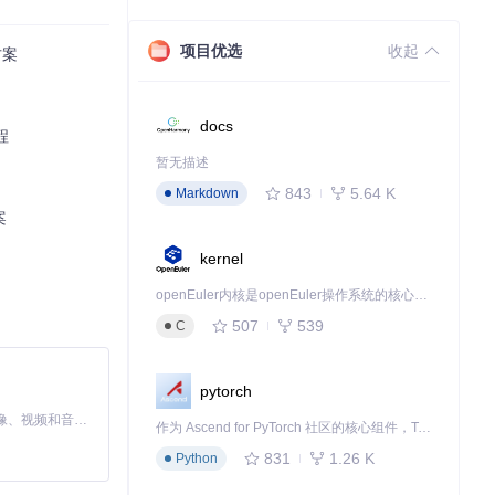
项目优选
收起
方案
docs
需使用不同名称发
程
暂无描述
843
5.64 K
Markdown
案
kernel
openEuler内核是openEuler操作系统的核心，既是系统性能与稳定性的基石，也是连接处理器、设备与服务的桥梁。
507
539
C
pytorch
MiniMax H3 是一个通用的全模态生成系统。它支持对由文本、图像、视频和音频组成的多模态上下文进行统一理解，并能生成分辨率高达 2K、时长可达 15 秒的带原生立体声音频的视频。得益于面向任务泛化的系统设计，H3 在预训练阶段就已具备广泛的多模态上下文理解与生成能力，能够出色地执行复杂的多模态指令。
作为 Ascend for PyTorch 社区的核心组件，TorchNPU 是昇腾专为 PyTorch 打造的深度学习适配插件，使 PyTorch 框架能够直接调用昇腾 NPU，为开发者提供昇腾 AI 处理器的超强算力。
831
1.26 K
Python