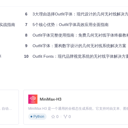
业排版软件与印刷设计
操作系统与应用程序
化格式，适合网页开发
6
3大理由选择Outfit字体：现代设计的几何无衬线解决
，满足动态设计需求
的实战指南
7
5个核心优势：Outfit字体高效应用全面指南
授权，允许在商业项目中免费使用、修改和分发，无需支付版税。但需注意：修改后的字体
8
Outfit字体完整使用指南：免费几何无衬线字体终极教
9
Outfit字体：重构数字设计的几何无衬线系统解决方案
率
10
Outfit Fonts：现代品牌视觉系统的无衬线字体解决方
录
MiniMax-H3
Claude Code 的开源替代方案。连接任意大模型，编辑代码，运行命令，自动验证 — 全自动执行。用 Rust 构建，极致性能。 ｜ An open-source alternative to Claude Code. Connect any LLM, edit code, run commands, and verify changes — autonomously. Built in Rust for speed. Get Started
0
0
Python