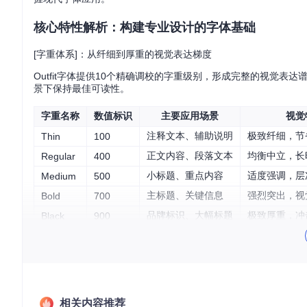
核心特性解析：构建专业设计的字体基础
[字重体系]：从纤细到厚重的视觉表达梯度
Outfit字体提供10个精确调校的字重级别，形成完整的视觉
景下保持最佳可读性。
字重名称
数值标识
主要应用场景
视觉
注释文本、辅助说明
极致纤细，节
Thin
100
正文内容、段落文本
均衡中立，长
Regular
400
小标题、重点内容
适度强调，层
Medium
500
主标题、关键信息
强烈突出，视
Bold
700
品牌标识、大幅标题
极致厚重，冲
Black
900
[多格式支持]：全场景覆盖的文件生态
项目提供四种核心字体格式，满足不同应用场景需求：
相关内容推荐