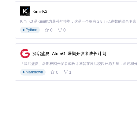
如何找到关键配置文件？
Kimi-K3
XrmToolBox的配置文件主要分布在以下位置：
应用程序配置
：XrmToolBox项目下的app.config，
0
0
Python
插件配置
：各插件目录下的app.config，用于插件特定的参数
NuGet配置
：packages目录下的repositories.config，
核心配置项作用及修改建议
日志配置
（app.config中system.diagnostics节点）：
源启盛夏_AtomGit暑期开发者成长计划
作用：控制日志输出级别与目标位置。
修改建议：开发环境可设置为Detailed以获取详细调试信
0
1
Markdown
插件路径配置
：
作用：指定插件加载的目录位置。
修改建议：若自定义插件存放路径，需在配置文件中更新
更新设置
：
作用：控制自动更新的检查频率与更新策略。
修改建议：对于稳定性要求高的环境，可将自动更新检查
配置修改注意事项