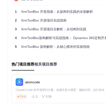
掌握正确的启动流程与环境准备要点，能帮助您顺利运行XrmToo
1
XrmToolBox 开发指南：从架构到实践的全面解析
环境准备要点
2
XrmToolBox 开源项目实战指南
在启动XrmToolBox前，请确保您的开发环境满足以下条件：
3
XrmToolBox 开源项目全解析：从结构到实践
安装Visual Studio 2017或更高版本，确保支持.NET Frame
安装NuGet包管理器，以便自动还原项目依赖的packages
4
XrmToolBox架构解析与实战指南： Dynamics 365定制
确保系统已安装必要的Windows SDK组件，避免出现程序
启动步骤
5
XrmToolBox 架构解析：从核心模块到实操指南
获取项目源码
：通过命令
git clone https://gitcode.c
打开解决方案
：双击根目录下的XrmToolBox.sln文件，在Visu
还原依赖
：在Visual Studio中右键点击解决方案，选择"
热门项目推荐
相关项目推荐
编译运行
：设置XrmToolBox项目为启动项目，按下F5键
常见问题提示
编译错误
：若出现程序集引用缺失，检查Referenced Asse
启动失败
：确认.NET Framework版本是否符合要求，可
atomcode
插件加载问题
：首次启动时插件可能需要联网下载，确保网络
配置系统详解
0
538
Rust
深入了解配置系统，能帮助您根据实际需求自定义XrmToolB