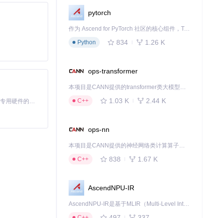
pytorch
作为 Ascend for PyTorch 社区的核心组件，TorchNPU 是昇腾专为 PyTorch 打造的深度学习适配插件，使 PyTorch 框架能够直接调用昇腾 NPU，为开发者提供昇腾 AI 处理器的超强算力。
834
1.26 K
Python
ops-transformer
本项目是CANN提供的transformer类大模型算子库，实现网络在NPU上加速计算。
1.03 K
2.44 K
C++
基于Python的Xiaozhi AI，适用于想要完整Xiaozhi体验而无需拥有专用硬件的用户。
ops-nn
本项目是CANN提供的神经网络类计算算子库，实现网络在NPU上加速计算。
838
1.67 K
C++
AscendNPU-IR
AscendNPU-IR是基于MLIR（Multi-Level Intermediate Representation）构建的，面向昇腾亲和算子编译时使用的中间表示，提供昇腾完备表达能力，通过编译优化提升昇腾AI处理器计算效率，支持通过生态框架使能昇腾AI处理器与深度调优
497
337
C++