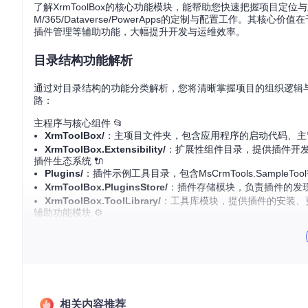
了解XrmToolBox的核心功能模块，能帮助您快速把握项目定位与应
M/365/Dataverse/PowerApps的定制与配置工作
插件管理等辅助功能，大幅提升开发与运维效率。
目录结构功能解析
通过对目录结构的功能分类解析，您将清晰掌握项目的组织逻辑与各
路：
主程序与核心组件 📂
XrmToolBox/
：主项目文件夹，包含应用程序的启动代码、主
XrmToolBox.Extensibility/
：扩展性组件目录，提供插件开
插件生态系统 🔌
Plugins/
：插件示例工具目录，包含MsCrmTools.Sampl
XrmToolBox.PluginsStore/
：插件存储模块，负责插件的发
XrmToolBox.ToolLibrary/
：工具库模块，提供插件的安装、
辅助功能模块 ⚙️
XrmToolBox.AutoUpdater/
：自动更新组件，负责应用程序
Referenced Assemblies/
：引用程序集目录，包含项目依赖的第三方
项目配置与文档 📄
根目录
：包含LICENSE.txt（许可证信息）、README.m
packages/
：NuGet包管理目录，存储项目依赖的NuGet
快速启动流程
相关内容推荐