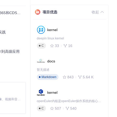
项目优选
收起
S高效定制与管理
kernel
实践
deepin linux kernel
33
16
C
操作到高级应用
docs
暂无描述
843
5.64 K
Markdown
kernel
MiniMax H3 是一个通用的全模态生成系统。它支持对由文本、图像、视频和音频组成的多模态上下文进行统一理解，并能生成分辨率高达 2K、时长可达 15 秒的带原生立体声音频的视频。得益于面向任务泛化的系统设计，H3 在预训练阶段就已具备广泛的多模态上下文理解与生成能力，能够出色地执行复杂的多模态指令。
openEuler内核是openEuler操作系统的核心，既是系统性能与稳定性的基石，也是连接处理器、设备与服务的桥梁。
507
540
C