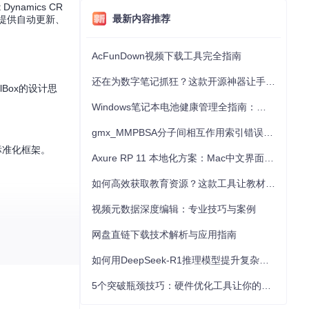
amics CR
最新内容推荐
时提供自动更新、
AcFunDown视频下载工具完全指南
还在为数字笔记抓狂？这款开源神器让手写批注效率提升300%
Box的设计思
Windows笔记本电池健康管理全指南：从根源解决电池损耗问题
gmx_MMPBSA分子间相互作用索引错误的深度诊断与解决
标准化框架。
Axure RP 11 本地化方案：Mac中文界面优化与原型设计工具汉化全指南
如何高效获取教育资源？这款工具让教材下载效率提升80%
视频元数据深度编辑：专业技巧与案例
网盘直链下载技术解析与应用指南
。
如何用DeepSeek-R1推理模型提升复杂任务解决能力：完整指南
基础信息源。
5个突破瓶颈技巧：硬件优化工具让你的电脑性能提升30%