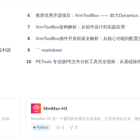
lBox并避免常见问题。以下是详细的启动指南：
6
推荐优秀开源项目：XrmToolBox —— 助力Dynamics 365和CD
7
XrmToolBox架构解析：从组件设计到实践应用
8
XrmToolBox插件开发框架全解析：从核心功能到配置
work 4.6.2及以上版本。
目录下的组件。
开发利器
9
``` markdown
集引用错误。
10
PETools 专业级PE文件分析工具完全指南：从基础
om/gh_mirrors/xrm/XrmToolBox
克隆项目到本地。
al Studio中加载项目。
还原NuGet包"，确保所有依赖项正确下载。
编译并运行应用程序。
mblies目录是否存在必要的DLL文件，或尝试重新还原NuGet包。
在项目属性中检查目标框架设置。
MiniMax-H3
连接正常，或手动将插件文件放置到指定目录。
Claude Code 的开源替代方案。连接任意大模型，编辑代码，运行命令，自动验证 — 全自动执行。用 Rust 构建，极致性能。 ｜ An open-source alternative to Claude Code. Connect any LLM, edit code, run commands, and verify changes — autonomously. Built in Rust for speed. Get Started
0
0
Python
ox的行为，优化使用体验。以下是关键配置文件的作用及修改建议：