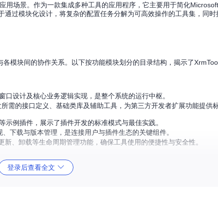
用场景。作为一款集成多种工具的应用程序，它主要用于简化Microsoft Dyn
。其核心价值在于通过模块化设计，将复杂的配置任务分解为可高效操作的工具集，同
模块间的协作关系。以下按功能模块划分的目录结构，揭示了XrmTool
窗口设计及核心业务逻辑实现，是整个系统的运行中枢。
发所需的接口定义、基础类库及辅助工具，为第三方开发者扩展功能提供
eTool等示例插件，展示了插件开发的标准模式与最佳实践。
现、下载与版本管理，是连接用户与插件生态的关键组件。
更新、卸载等生命周期管理功能，确保工具使用的便捷性与安全性。
自身的版本检测与升级，保障用户始终使用最新功能与安全补丁。
登录后查看全文
库与SDK，如Microsoft.Xrm.Sdk等，为开发提供必要的API支持
d（项目说明文档）及XrmToolBox.sln（解决方案文件），是项目的入口与
包，确保开发环境的一致性与依赖管理的自动化。