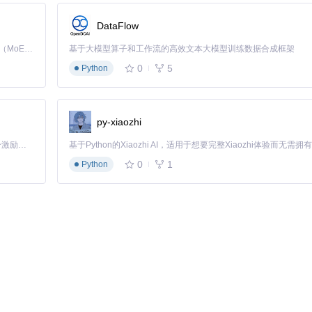
DataFlow
Kimi K3 是Kimi能力最强的模型：这是一个拥有 2.8 万亿参数的混合专家（MoE）模型，具备原生视觉理解能力，并支持 100 万 token 的上下文窗口。
基于大模型算子和工作流的高效文本大模型训练数据合成框架
包含应用程序级别的设置，如日志配置、服务端点等。
0
5
Python
设置。
记录项目依赖的NuGet包信息。
py-xiaozhi
「源启盛夏」暑期校园开发者成长计划旨在激活校园开源力量，通过积分激励、认证扶持、资源倾斜等形式，引导高校组织和开发者完成「入驻 — 建项目 — 做贡献 — 获认证 — 得资源」的完整闭环。无论你是想带领社团入驻平台的组织者，还是希望用代码贡献证明自己的开发者，都能在这里找到属于你的成长路径。
息，生产环境建议设为Warning以减少日志量。
0
1
Python
相应的路径参数，确保应用程序能正确发现插件。
间隔延长，或设置为手动检查更新。