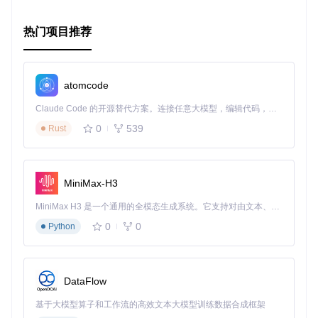
易于开发者参与
：提供详细的开发指南，鼓励社区贡献和定
制化。
热门项目推荐
综上所述，PureScript Language Server不仅是提升PureScrip
t编码效率的神器，更是连接开发工具与PureScript世界的桥
梁。无论是新手探索，还是专家级项目开发，它都能提供强大
而细致的支持，使你的编程之旅更加顺畅。现在就加入PureSc
atomcode
ript的开发大军，借助PureScript Language Server，释放你的
代码潜力吧！
Claude Code 的开源替代方案。连接任意大模型，编辑代码，运行命令，自动验证 — 全自动执行。用 Rust 构建，极致性能。 ｜ An open-source alternative to Claude Code. Connect any LLM, edit code, run commands, and verify changes — autonomously. Built in Rust for speed. Get Started
0
539
Rust
MiniMax-H3
MiniMax H3 是一个通用的全模态生成系统。它支持对由文本、图像、视频和音频组成的多模态上下文进行统一理解，并能生成分辨率高达 2K、时长可达 15 秒的带原生立体声音频的视频。得益于面向任务泛化的系统设计，H3 在预训练阶段就已具备广泛的多模态上下文理解与生成能力，能够出色地执行复杂的多模态指令。
0
0
Python
DataFlow
基于大模型算子和工作流的高效文本大模型训练数据合成框架