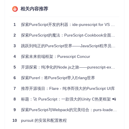
VSCode和Atom用户
：直接通过对应的插件享用全面的开
相关内容推荐
发工具支持。
Neovim和Vim爱好者
：利用内置LS或第三方配置轻松集
成，享受高效的编辑体验。
1
探索PureScript开发的利器：ide-purescript for VS Code
其他编辑器用户
：借助自定义配置，几乎可以在任何支持L
SP的编辑器中启用该服务。
2
探索PureScript的魔法：PureScript-Cookbook全面解析
尤其对于大型PureScript项目，其快速重建和持续的编译反馈
3
跳跃到纯正的PureScript世界——JavaScript程序员必读
机制大大加快了开发循环，减少等待时间，提高生产效率。
4
探索未来前端框架：Purescript Concur
项目特点
5
开源探索：纯净化的Node.js之旅——purescript-express
全面的编辑辅助
：提供了从补全到重构的一系列自动化工
6
探索Purerl：将PureScript带入Erlang世界
具。
高度集成的编译反馈
：实时编译错误和警告，便于即时修
7
推荐开源项目：Flare - 纯净而强大的PureScript UI库
正。
多格式化工具支持
：允许开发者选择偏好的代码美化器，如
8
标题：🚀 PureScript：一款强大的Unity C热更框架 📲
purs-tidy
、
pose
或
purty
。
灵活的版本支持
：保证对当前及近期PureScript次要版本的
9
探索PureScript与Webpack的完美结合：purs-loader项目推荐
良好兼容性。
广泛的客户端兼容
：不仅限于主流编辑器，适用于多种开发
10
pursuit 的安装和配置教程
环境。