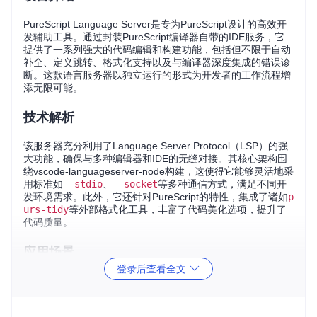
PureScript Language Server是专为PureScript设计的高效开
发辅助工具。通过封装PureScript编译器自带的IDE服务，它
提供了一系列强大的代码编辑和构建功能，包括但不限于自动
补全、定义跳转、格式化支持以及与编译器深度集成的错误诊
断。这款语言服务器以独立运行的形式为开发者的工作流程增
添无限可能。
技术解析
该服务器充分利用了Language Server Protocol（LSP）的强
大功能，确保与多种编辑器和IDE的无缝对接。其核心架构围
绕vscode-languageserver-node构建，这使得它能够灵活地采
用标准如
--stdio
、
--socket
等多种通信方式，满足不同开
发环境需求。此外，它还针对PureScript的特性，集成了诸如
p
urs-tidy
等外部格式化工具，丰富了代码美化选项，提升了
代码质量。
应用场景
登录后查看全文
无论你是PureScript的忠实拥趸，还是正探索更高效开发环境
的前端工程师，PureScript Language Server都是你的理想之
选。它非常适合：