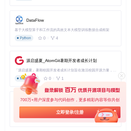
执行效果预期：终端将显示工具主界面，列出所有可用功能选
DataFlow
项
基于大模型算子和工作流的高效文本大模型训练数据合成框架
试试看：如果一切顺利，你将看到一个包含29个功能选项的菜
单界面，这意味着你的ADB-Toolkit已成功安装并可以开始使用
0
4
Python
了。
日常管理：提升Android设备操作效率
源启盛夏_AtomGit暑期开发者成长计划
日常Android设备管理中，你是否经常需要执行屏幕截图、应
用安装、日志查看等重复操作？ADB-Toolkit将这些常用功能整
「源启盛夏」暑期校园开发者成长计划旨在激活校园开源力量，通过积分激励、认证扶持、资源倾斜等形式，引导高校组织和开发者完成「入驻 — 建项目 — 做贡献 — 获认证 — 得资源」的完整闭环。无论你是想带领社团入驻平台的组织者，还是希望用代码贡献证明自己的开发者，都能在这里找到属于你的成长路径。
合为直观的菜单选项，无需记忆复杂的ADB命令，只需通过数
0
1
Markdown
字选择即可完成操作。
ADB-Toolkit主菜单界面：29个核心功能一目了然，支持设备
700万+用户深度参与代码创作，更多精彩内容等你共创
py-xiaozhi
连接、应用管理、系统调试等日常操作
基于Python的Xiaozhi AI，适用于想要完整Xiaozhi体验而无需拥有专用硬件的用户。
设备连接与信息获取
立即登录/注册
0
1
Python
多设备并行管理：如何提升团队效率
当同时连接多台Android设备时，传统ADB命令需要频繁指定