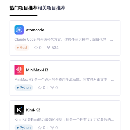
场景化安装步骤
热门项目推荐
相关项目推荐
第一步：获取工具包代码
打开终端，执行以下命令克隆项目仓库：
atomcode
git 
clone
cd
Claude Code 的开源替代方案。连接任意大模型，编辑代码，运行命令，自动验证 — 全自动执行。用 Rust 构建，极致性能。 ｜ An open-source alternative to Claude Code. Connect any LLM, edit code, run commands, and verify changes — autonomously. Built in Rust for speed. Get Started
0
534
Rust
参数说明：git clone命令用于从远程仓库复制项目到本地，cd
命令用于进入项目目录
执行效果预期：终端将显示下载进度，
完成后你将进入ADB-Toolkit项目目录
MiniMax-H3
第二步：运行安装脚本
MiniMax H3 是一个通用的全模态生成系统。它支持对由文本、图像、视频和音频组成的多模态上下文进行统一理解，并能生成分辨率高达 2K、时长可达 15 秒的带原生立体声音频的视频。得益于面向任务泛化的系统设计，H3 在预训练阶段就已具备广泛的多模态上下文理解与生成能力，能够出色地执行复杂的多模态指令。
0
0
Python
参数说明：bash命令用于执行shell脚本，install.sh是ADB-Too
lkit的自动化安装脚本
执行效果预期：脚本将自动检测系统环
境，安装所需依赖，并配置ADB环境变量
Kimi-K3
第三步：启动工具包
Kimi K3 是Kimi能力最强的模型：这是一个拥有 2.8 万亿参数的混合专家（MoE）模型，具备原生视觉理解能力，并支持 100 万 token 的上下文窗口。
0
0
Python