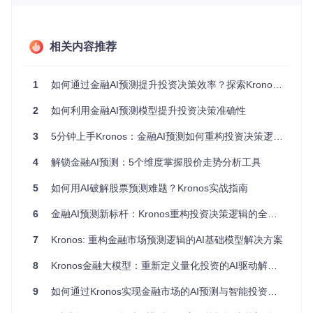
移；最后，模块化的架构设计使得研究者可以轻松扩展模型功
能，探索新的预测算法和应用场景。
相关内容推荐
技术原理拆解：Kronos的双阶段处理架构
Kronos采用创新的两阶段处理机制，将复杂的金融时间序列预
1
如何通过金融AI预测提升投资决策效率？探索Kronos时间序列模型的实战价值
测问题分解为可管理的子任务。这种架构设计既保证了模型的
预测能力，又兼顾了计算效率和可解释性。
2
如何利用金融AI预测模型提升投资决策准确性
数据处理流程解析
3
5分钟上手Kronos：金融AI预测如何重构投资决策逻辑？
Kronos的核心创新在于将金融时间序列转化为类似自然语言的
令牌序列，这一过程通过专用的令牌化器实现。下图展示了Kr
4
解锁金融AI预测：5个维度掌握股价走势分析工具
onos的整体技术架构，包括K线令牌化和自回归预训练两个关
键阶段：
5
如何用AI破解股票预测难题？Kronos实战指南
6
金融AI预测新标杆：Kronos重构投资决策逻辑的全方位解析
7
Kronos: 重构金融市场预测逻辑的AI基础模型解决方案
图1：Kronos的双阶段处理架构，左侧展示了K线数据的令牌
化过程，右侧为自回归Transformer模型结构
8
Kronos金融大模型：重新定义量化投资的AI驱动解决方案
数据处理流程主要包含以下步骤：
9
如何通过Kronos实现金融市场的AI预测与智能投资决策？
原始数据输入
：接收OHLCV（开盘价、最高价、最低价、