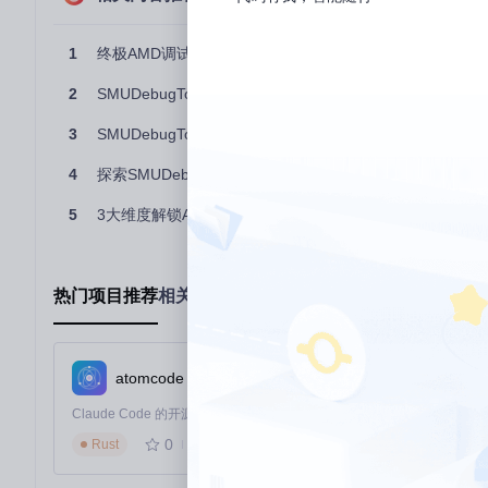
新手须知
：调整电压参数前，请先备份当前配置。单次电压调整建
1
终极AMD调试神器：SMUDebugTool硬件诊断与性能优
二、场景化应用：从数据中心到边缘设备的全场景
2
SMUDebugTool终极指南：从零开始掌握AMD Ryzen系统调
2.1 构建数据中心服务器的能效优化方案
3
SMUDebugTool：解锁AMD Ryzen处理器性能调优的终
配置模板：32核服务器高性能模式
4
探索SMUDebugTool：高效实战Ryzen系统调试与性能优
{
5
3大维度解锁AMD Ryzen潜力：SMUDebugTool硬件调
"voltage_offsets"
:
{
"core_group_0"
:
-12
,
// Core 0-15
"core_group_1"
:
-18
// Core 16-31
}
,
热门项目推荐
相关项目推荐
"pstate_limits"
:
{
"max"
:
"P1"
,
"min"
:
"P6"
,
"transition_delay"
:
150
atomcode
}
,
"monitoring"
:
{
"msr_registers"
:
[
0x174
]
,
0
534
"pci_bus_logging"
:
true
,
Rust
"log_interval_ms"
:
100
}