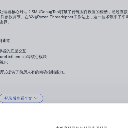
理器核心对话？SMUDebugTool打破了传统固件设置的桎梏，通过直
调节。在32核Ryzen Threadripper工作站上，这一技术带来了平均
率边界。
制通道：
SR寄存器的底层交互
eListItem.cs)等核心模块
可视化
件调试提供了前所未有的精确控制能力。
登录后查看全文
流程
压调节功能