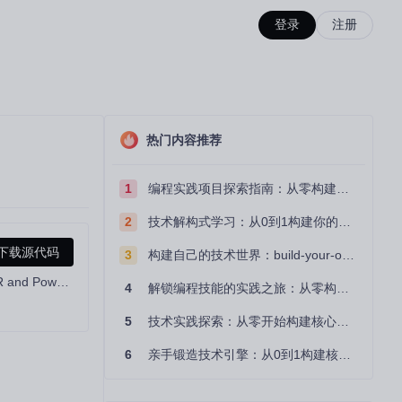
登录
注册
热门内容推荐
1
编程实践项目探索指南：从零构建技术能力体系
2
技术解构式学习：从0到1构建你的编程知识体系
下载源代码
3
构建自己的技术世界：build-your-own-x项目的实践探索指南
A dedicated tool to help write/read various parameters of Ryzen-based systems, such as manual overclock, SMU, PCI, CPUID, MSR and Power Table.
4
解锁编程技能的实践之旅：从零构建你的技术世界
5
技术实践探索：从零开始构建核心系统的实践指南
6
亲手锻造技术引擎：从0到1构建核心系统的实践指南