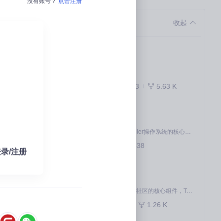
没有账号？
点击注册
项目优选
收起
系统调试完全指南
docs
解析
暂无描述
实战指南
843
5.63 K
Markdown
 Ryzen系统
kernel
openEuler内核是openEuler操作系统的核心，既是系统性能与稳定性的基石，也是连接处理器、设备与服务的桥梁。
507
538
C
录/注册
pytorch
MiniMax H3 是一个通用的全模态生成系统。它支持对由文本、图像、视频和音频组成的多模态上下文进行统一理解，并能生成分辨率高达 2K、时长可达 15 秒的带原生立体声音频的视频。得益于面向任务泛化的系统设计，H3 在预训练阶段就已具备广泛的多模态上下文理解与生成能力，能够出色地执行复杂的多模态指令。
作为 Ascend for PyTorch 社区的核心组件，TorchNPU 是昇腾专为 PyTorch 打造的深度学习适配插件，使 PyTorch 框架能够直接调用昇腾 NPU，为开发者提供昇腾 AI 处理器的超强算力。
831
1.26 K
Python