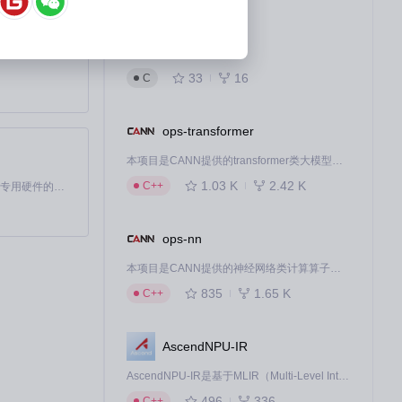
kernel
deepin linux kernel
33
16
C
ops-transformer
本项目是CANN提供的transformer类大模型算子库，实现网络在NPU上加速计算。
1.03 K
2.42 K
C++
基于Python的Xiaozhi AI，适用于想要完整Xiaozhi体验而无需拥有专用硬件的用户。
ops-nn
本项目是CANN提供的神经网络类计算算子库，实现网络在NPU上加速计算。
835
1.65 K
C++
AscendNPU-IR
AscendNPU-IR是基于MLIR（Multi-Level Intermediate Representation）构建的，面向昇腾亲和算子编译时使用的中间表示，提供昇腾完备表达能力，通过编译优化提升昇腾AI处理器计算效率，支持通过生态框架使能昇腾AI处理器与深度调优
496
336
C++