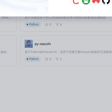
DataFlow
Kimi K3 是Kimi能力最强的模型：这是一个拥有 2.8 万亿参数的混合专家（MoE）模型，具备原生视觉理解能力，并支持 100 万 token 的上下文窗口。
基于大模型算子和工作流的高效文本大模型训练数据合成框架
0
4
Python
py-xiaozhi
6.2%，VM退出事件减少94.7%。
「源启盛夏」暑期校园开发者成长计划旨在激活校园开源力量，通过积分激励、认证扶持、资源倾斜等形式，引导高校组织和开发者完成「入驻 — 建项目 — 做贡献 — 获认证 — 得资源」的完整闭环。无论你是想带领社团入驻平台的组织者，还是希望用代码贡献证明自己的开发者，都能在这里找到属于你的成长路径。
0
1
Python