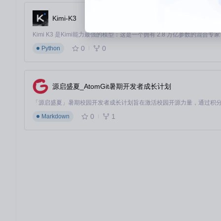
}
Kimi-K3
实施步骤
：
启动PCI Range Monitor捕获基准总线事务日志
0
0
Python
导入上述配置模板，应用核心电压分组调节
执行72小时稳定性测试，监控温度波动不超过±5°C
生成Core_Adjustments.log报告，验证功耗降低效果
源启盛夏_AtomGit暑期开发者成长计划
效果评估
：在保持99.9%系统稳定性的前提下，实现平均功耗降低1
2.2 优化边缘计算设备的功耗预算
0
1
Markdown
配置模板：边缘网关低功耗模式
{
"voltage_offsets"
:
{
"core_group_0"
:
-22
,
// Core 0-3
"core_group_1"
:
-28
// Core 4-7
}
,
"pstate_limits"
:
{
"max"
:
"P3"
,
"min"
:
"P9"
}
,