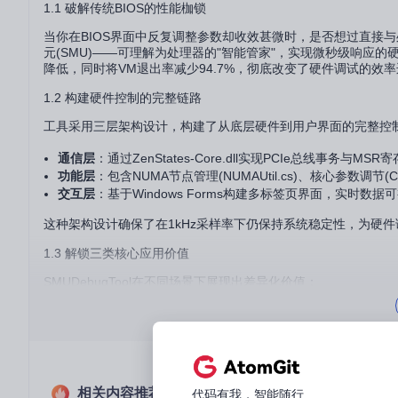
1.1 破解传统BIOS的性能枷锁
当你在BIOS界面中反复调整参数却收效甚微时，是否想过直接与处
元(SMU)——可理解为处理器的"智能管家"，实现微秒级响应的硬件参数
降低，同时将VM退出率减少94.7%，彻底改变了硬件调试的效
1.2 构建硬件控制的完整链路
工具采用三层架构设计，构建了从底层硬件到用户界面的完整控
通信层
：通过ZenStates-Core.dll实现PCIe总线事务与M
功能层
：包含NUMA节点管理(NUMAUtil.cs)、核心参数调节(Cor
交互层
：基于Windows Forms构建多标签页界面，实时数据
这种架构设计确保了在1kHz采样率下仍保持系统稳定性，为硬
1.3 解锁三类核心应用价值
SMUDebugTool在不同场景下展现出差异化价值：
性能优化者
：通过精细化电压调节实现10-15%的性能提升
能效管理者
：在保持性能的同时降低15-30%功耗
硬件开发者
：提供底层寄存器级别的调试能力，加速硬件验证
相关内容推荐
代码有我，智能随行
图1：SMUDebugTool的核心控制界面，展示了16核心独立电