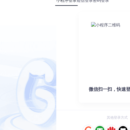
小程序登录
短信登录
密码登录
议不超过±10mV，过度调节可能导致系统不稳定。
化的完整指南
6
解锁AMD Ryzen性能潜力：SMUDebugTool探索之旅
覆盖
试与优化
7
5个步骤让你的AMD Ryzen焕发新生：SMUDebugTool
极指南
8
AMD Ryzen硬件调试终极指南：SMUDebugTool深度
化
9
SMUDebugTool：AMD Ryzen系统调试与性能优化
试实战指南
10
革新性硬件调试工具完全指南：用SMUDebugTool轻松掌控AMD
微信扫一扫，快速登
MiniMax-H3
Claude Code 的开源替代方案。连接任意大模型，编辑代码，运行命令，自动验证 — 全自动执行。用 Rust 构建，极致性能。 ｜ An open-source alternative to Claude Code. Connect any LLM, edit code, run commands, and verify changes — autonomously. Built in Rust for speed. Get Started
其他登录方式
0
0
Python