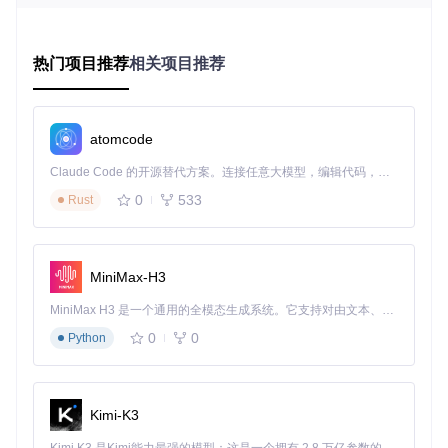
douyin-downloader采用创新的技术架构，为直播回放管理提
供了全方位的解决方案。其核心原理可以类比为一个高效
的"直播内容工厂"：
热门项目推荐
相关项目推荐
智能门卫（认证模块）
：就像工厂的安保系统，通过Cookie
管理机制维持与抖音服务器的安全会话，确保你能够合法访
问自己的直播内容。
atomcode
精准导航（解析引擎）
：如同工厂的导航系统，能够从复杂
Claude Code 的开源替代方案。连接任意大模型，编辑代码，运行命令，自动验证 — 全自动执行。用 Rust 构建，极致性能。 ｜ An open-source alternative to Claude Code. Connect any LLM, edit code, run commands, and verify changes — autonomously. Built in Rust for speed. Get Started
的直播页面中准确提取真实的媒体流地址，为后续下载铺平
道路。
0
533
Rust
高效流水线（下载管理器）
：好比工厂的生产线，通过多线
程任务调度与断点续传（支持网络中断后继续下载）技术，
实现直播内容的快速、稳定获取。
MiniMax-H3
这种"工厂式"的架构设计，既保证了与平台接口的良好兼容
性，又实现了下载过程的高效与可靠，为用户提供了一站式的
MiniMax H3 是一个通用的全模态生成系统。它支持对由文本、图像、视频和音频组成的多模态上下文进行统一理解，并能生成分辨率高达 2K、时长可达 15 秒的带原生立体声音频的视频。得益于面向任务泛化的系统设计，H3 在预训练阶段就已具备广泛的多模态上下文理解与生成能力，能够出色地执行复杂的多模态指令。
直播回放管理解决方案。
0
0
Python
🚀 5个实用技巧，让直播回放管理效率提升10倍
技巧1：快速上手，5分钟完成环境配置
Kimi-K3
# 克隆项目仓库