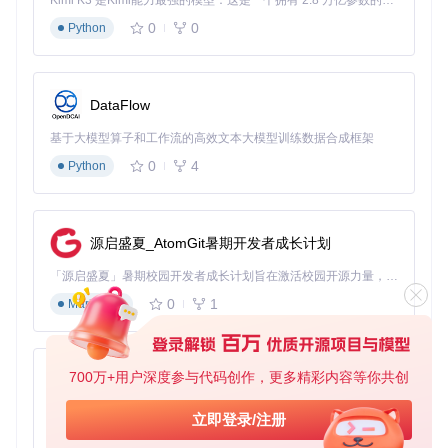
Kimi K3 是Kimi能力最强的模型：这是一个拥有 2.8 万亿参数的混合专家（MoE）模型，具备原生视觉理解能力，并支持 100 万 token 的上下文窗口。
git 
clone
cd
 douyin-downloader

0
0
Python
# 安装依赖包
pip install -r requirements.txt

DataFlow
# 配置认证信息（自动获取Cookie）
基于大模型算子和工作流的高效文本大模型训练数据合成框架
技巧2：定制化下载，满足个性化需求
0
4
Python
# 高清模式下载单个直播，同时获取封面和元数据
python downloader.py -u 
"https://live.douyin.com/123456"
 
# 自定义存储路径并按日期分类
源启盛夏_AtomGit暑期开发者成长计划
python downloader.py -u 
"https://live.douyin.com/123456"
 
「源启盛夏」暑期校园开发者成长计划旨在激活校园开源力量，通过积分激励、认证扶持、资源倾斜等形式，引导高校组织和开发者完成「入驻 — 建项目 — 做贡献 — 获认证 — 得资源」的完整闭环。无论你是想带领社团入驻平台的组织者，还是希望用代码贡献证明自己的开发者，都能在这里找到属于你的成长路径。
技巧3：批量处理，轻松管理多个直播内容
0
1
Markdown
# 从文件读取多个直播链接进行批量下载
python downloader.py -f live_links.txt -t 8

# 配置文件方式进行高级批量下载
700万+用户深度参与代码创作，更多精彩内容等你共创
py-xiaozhi
基于Python的Xiaozhi AI，适用于想要完整Xiaozhi体验而无需拥有专用硬件的用户。
技巧4：定时任务，自动捕获直播内容
立即登录/注册
0
1
Python
# 设置定时任务，自动下载指定主播的直播