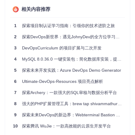
新加入的工程师通过阅读项目文档和使用提供的工具，能够在
相关内容推荐
第一天就熟悉团队的工作流程和使用的应用程序。例如，团队
会提供一个欢迎票（welcome ticket），列出所有使用的应用
程序，并要求新工程师熟悉这些工具。
1
探索项目制认证学习指南：引领你的技术进阶之旅
最佳实践：文档和文化
2
探索DevOps新世界：遇见JohnyDev的全方位学习资源
确保项目有详细的文档，包括文化指南、操作流程和工具使用
说明。这不仅帮助新工程师快速上手，也促进了团队内部的沟
3
DevOpsCurriculum 的项目扩展与二次开发
通和协作。
4
MySQL 8.0.36.0 一键安装包：简化数据库安装，提升管理效率
4、典型生态项目
5
探索未来开发实践：Azure DevOps Demo Generator
生态项目一：CI/CD自动化
6
Ultimate-DevOps-Resources 项目亮点解析
使用GitHub Actions进行持续集成和持续部署（CI/CD），确
保代码的自动构建、测试和部署。
7
探索Archery：一款强大的SQL审核与数据分析平台
生态项目二：安全扫描
8
强大的PHP扩展管理工具：brew tap shivammathur/extensions
集成安全扫描工具，如GitHub Security，帮助团队及时发现和
9
探索未来DevOps的新边界：Webterminal Bastion Server
修复潜在的安全漏洞。
通过以上模块的详细介绍和实践指导，新加入的DevOps工程
10
探索腾讯 WuJie：一款高效能的云原生开发平台
师将能够快速融入团队，高效地开展工作。