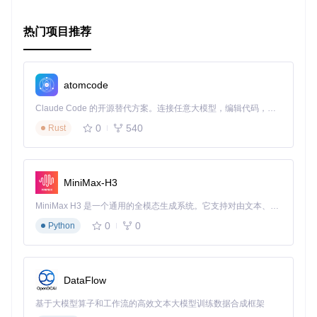
热门项目推荐
atomcode
Claude Code 的开源替代方案。连接任意大模型，编辑代码，运行命令，自动验证 — 全自动执行。用 Rust 构建，极致性能。 ｜ An open-source alternative to Claude Code. Connect any LLM, edit code, run commands, and verify changes — autonomously. Built in Rust for speed. Get Started
0
540
Rust
MiniMax-H3
MiniMax H3 是一个通用的全模态生成系统。它支持对由文本、图像、视频和音频组成的多模态上下文进行统一理解，并能生成分辨率高达 2K、时长可达 15 秒的带原生立体声音频的视频。得益于面向任务泛化的系统设计，H3 在预训练阶段就已具备广泛的多模态上下文理解与生成能力，能够出色地执行复杂的多模态指令。
0
0
Python
DataFlow
基于大模型算子和工作流的高效文本大模型训练数据合成框架