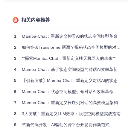
高
，普通硬件难以支持复杂对话任务。这些痛点使得传统模型
在智能客服、虚拟助手等实际应用中难以发挥全部潜力。
二、突破性状态空间模型：Mamba-Chat的创新
相关内容推荐
解决方案
1
Mamba-Chat：重新定义聊天AI的状态空间模型革命
面对Transformer架构的固有局限，Mamba-Chat采用颠覆性
的状态空间模型（SSM）架构，彻底重构了序列处理方式。如
2
如何突破Transformer瓶颈？揭秘状态空间模型的对话革命：轻量化对话模型部署指南
果说Transformer是"全连接社交网络"，那SSM更像是"精准信
息管道"——它只关注当前输入与历史状态的关键关联，而非
3
**探索Mamba-Chat：重新定义聊天机器人的未来**
所有可能组合。
4
Mamba-Chat：基于状态空间模型的对话AI效率革新
状态空间模型与Transformer架构对比
5
【创新突破】Mamba-Chat：重新定义对话AI的状态空间技术
这种创新设计带来三个革命性突破：
6
Mamba-Chat：状态空间模型引领对话AI效率革命
线性时间复杂度
：计算量随序列长度呈线性增长，处理10
00轮对话仅需100轮的10倍资源
7
Mamba-Chat：重新定义长序列对话的高效模型架构
选择性状态更新
：通过门控机制动态选择重要信息，像智
能过滤器一样保留关键对话上下文
8
3大突破！重新定义LLM效率：状态空间模型实战指南
硬件友好设计
：无需大量注意力矩阵存储，普通GPU即可
流畅运行长对话任务
9
革新代码开发：AI驱动的跨平台开发协作新范式