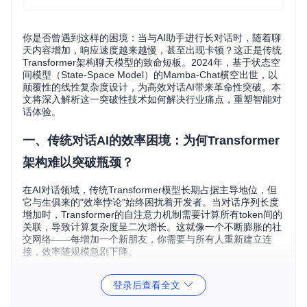
你是否曾遇到这样的困境：当与AI助手进行长对话时，随着聊
天内容增加，响应速度越来越慢，甚至出现卡顿？这正是传统
Transformer架构聊天模型的致命短板。2024年，基于状态空
间模型（State-Space Model）的Mamba-Chat横空出世，以
颠覆性的线性复杂度设计，为高效对话AI带来革命性突破。本
文将深入解析这一突破性技术如何解决行业痛点，重塑智能对
话体验。
一、传统对话AI的效率困境：为何Transformer
架构难以突破瓶颈？
在AI对话领域，传统Transformer模型长期占据主导地位，但
它与生俱来的"效率悖论"始终困扰着开发者。当对话序列长度
增加时，Transformer的自注意力机制需要计算所有token间的
关联，导致计算复杂度呈二次增长。这就像一个不断膨胀的社
交网络——每增加一个新朋友，你需要与所有人重新建立连
接，效率随规模急剧下降。
这种架构缺陷直接导致三个核心问题：首先是
计算资源浪费
，
登录后查看全文
处理1000轮对话所需的计算量是100轮的100倍；其次是
实时
性不足
，长对话场景下响应延迟可达秒级；最后是
部署门槛