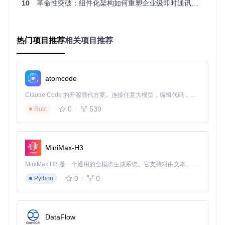
Mamba-Chat基于Mamba-2.8B模型优化而来，在UltraChat数
10
革命性突破：组件化架构如何重塑企业级即时通讯开发范式
据集上经过16,000个样本的精细调校。这种"小而精"的设计思
路，使其在保持对话质量的同时，比传统模型提速300%，内
存占用降低60%。
热门项目推荐
相关项目推荐
三、技术突破点解析：状态空间模型如何实现效
率飞跃？
atomcode
Mamba-Chat的核心突破在于其独创的选择性状态空间机制。
想象传统模型是在图书馆中同时翻阅所有书籍寻找答案，而M
Claude Code 的开源替代方案。连接任意大模型，编辑代码，运行命令，自动验证 — 全自动执行。用 Rust 构建，极致性能。 ｜ An open-source alternative to Claude Code. Connect any LLM, edit code, run commands, and verify changes — autonomously. Built in Rust for speed. Get Started
amba-Chat则像经验丰富的图书管理员，能直接定位到相关书
0
539
Rust
架并只提取必要章节。
具体而言，这项技术通过三个关键组件实现突破：
卷积前处理模块
：将输入文本转化为结构化特征，如同为信
MiniMax-H3
息贴上分类标签
MiniMax H3 是一个通用的全模态生成系统。它支持对由文本、图像、视频和音频组成的多模态上下文进行统一理解，并能生成分辨率高达 2K、时长可达 15 秒的带原生立体声音频的视频。得益于面向任务泛化的系统设计，H3 在预训练阶段就已具备广泛的多模态上下文理解与生成能力，能够出色地执行复杂的多模态指令。
状态选择机制
：动态决定哪些历史信息需要保留，像智能管
家一样整理对话记忆
0
0
Python
门控循环单元
：控制信息流的更新与传递，确保重要上下文
不丢失
状态空间模型工作原理
DataFlow