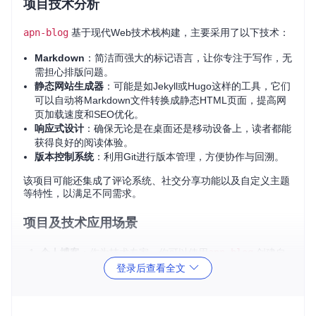
项目技术分析
apn-blog
基于现代Web技术栈构建，主要采用了以下技术：
Markdown
：简洁而强大的标记语言，让你专注于写作，无
需担心排版问题。
静态网站生成器
：可能是如Jekyll或Hugo这样的工具，它们
可以自动将Markdown文件转换成静态HTML页面，提高网
页加载速度和SEO优化。
响应式设计
：确保无论是在桌面还是移动设备上，读者都能
获得良好的阅读体验。
版本控制系统
：利用Git进行版本管理，方便协作与回溯。
该项目可能还集成了评论系统、社交分享功能以及自定义主题
等特性，以满足不同需求。
项目及技术应用场景
个人博客
：作为技术专家，你可以使用
apn-blog
创建自
己的技术博客，分享专业知识和经验。
登录后查看全文
团队知识库
：团队内可将其作为共享文档平台，存储和交
流技术资料，提升团队学习效率。
教学资源
：教育工作者可用其发布教学笔记，支持学生在