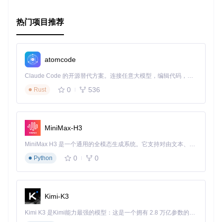
热门项目推荐
atomcode
Claude Code 的开源替代方案。连接任意大模型，编辑代码，运行命令，自动验证 — 全自动执行。用 Rust 构建，极致性能。 ｜ An open-source alternative to Claude Code. Connect any LLM, edit code, run commands, and verify changes — autonomously. Built in Rust for speed. Get Started
0
536
Rust
MiniMax-H3
MiniMax H3 是一个通用的全模态生成系统。它支持对由文本、图像、视频和音频组成的多模态上下文进行统一理解，并能生成分辨率高达 2K、时长可达 15 秒的带原生立体声音频的视频。得益于面向任务泛化的系统设计，H3 在预训练阶段就已具备广泛的多模态上下文理解与生成能力，能够出色地执行复杂的多模态指令。
0
0
Python
Kimi-K3
Kimi K3 是Kimi能力最强的模型：这是一个拥有 2.8 万亿参数的混合专家（MoE）模型，具备原生视觉理解能力，并支持 100 万 token 的上下文窗口。