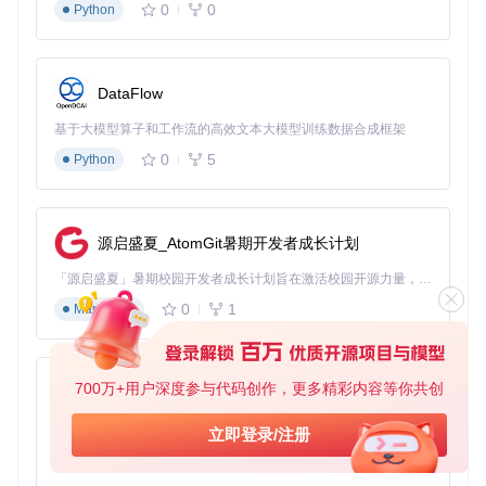
0
0
Python
DataFlow
基于大模型算子和工作流的高效文本大模型训练数据合成框架
0
5
Python
源启盛夏_AtomGit暑期开发者成长计划
「源启盛夏」暑期校园开发者成长计划旨在激活校园开源力量，通过积分激励、认证扶持、资源倾斜等形式，引导高校组织和开发者完成「入驻 — 建项目 — 做贡献 — 获认证 — 得资源」的完整闭环。无论你是想带领社团入驻平台的组织者，还是希望用代码贡献证明自己的开发者，都能在这里找到属于你的成长路径。
0
1
Markdown
700万+用户深度参与代码创作，更多精彩内容等你共创
py-xiaozhi
基于Python的Xiaozhi AI，适用于想要完整Xiaozhi体验而无需拥有专用硬件的用户。
立即登录/注册
0
1
Python