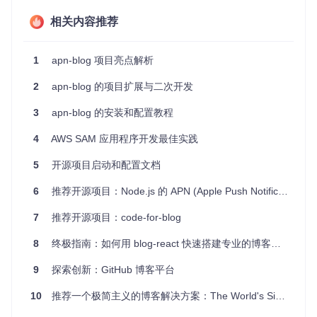
线学习。
实验记录
相关内容推荐
：开发者可以在这里记录项目开发过程中的思考
和解决方案，便于日后回顾和他人参考。
1
apn-blog 项目亮点解析
项目特点
2
apn-blog 的项目扩展与二次开发
易用性
：通过Markdown编写文章，简单快捷，不需要复
杂的HTML或CSS知识。
3
apn-blog 的安装和配置教程
灵活性
：提供多样化的配置选项，允许定制适合自己的博
客样式。
4
AWS SAM 应用程序开发最佳实践
扩展性强
：通过插件或自定义开发，可以添加更多功能，
5
开源项目启动和配置文档
如统计分析、搜索等。
社区支持
：作为一个开源项目，有活跃的社区进行维护和
6
推荐开源项目：Node.js 的 APN (Apple Push Notifications) 库
更新，遇到问题时能得到及时帮助。
可部署在多种环境中
：无论是GitHub Pages、Netlify还是
7
推荐开源项目：code-for-blog
自有的服务器，都可以轻松部署你的博客。
8
终极指南：如何用 blog-react 快速搭建专业的博客网站
现在就加入
apn-blog
的行列，让撰写技术文章变得简单又优
雅。探索这个项目，开启你的在线技术分享之旅吧！
9
探索创新：GitHub 博客平台
10
推荐一个极简主义的博客解决方案：The World's Simplest Blog