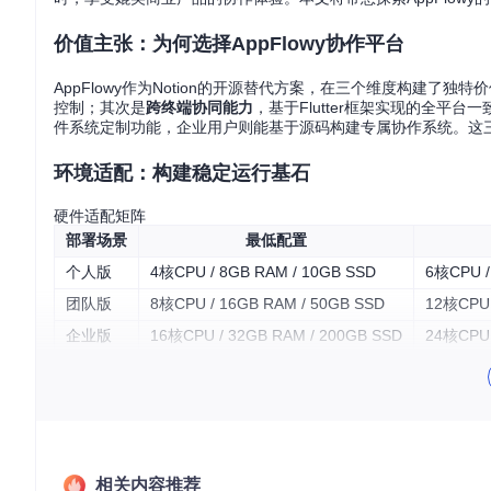
价值主张：为何选择AppFlowy协作平台
AppFlowy作为Notion的开源替代方案，在三个维度构建了独
控制；其次是
跨终端协同能力
，基于Flutter框架实现的全平
件系统定制功能，企业用户则能基于源码构建专属协作系统。这三大
环境适配：构建稳定运行基石
硬件适配矩阵
部署场景
最低配置
个人版
4核CPU / 8GB RAM / 10GB SSD
6核CPU /
团队版
8核CPU / 16GB RAM / 50GB SSD
12核CPU 
企业版
16核CPU / 32GB RAM / 200GB SSD
24核CPU 
软件依赖图谱
系统环境需满足以下核心依赖：
操作系统：Windows 10+ / macOS 10.14+ / Linux Ubuntu 18
开发工具链：Flutter SDK 3.10.0+、Rust 1.70.0+、Git 2.30.0
相关内容推荐
构建工具：CMake 3.16+、Android Studio 2022.1+（移动