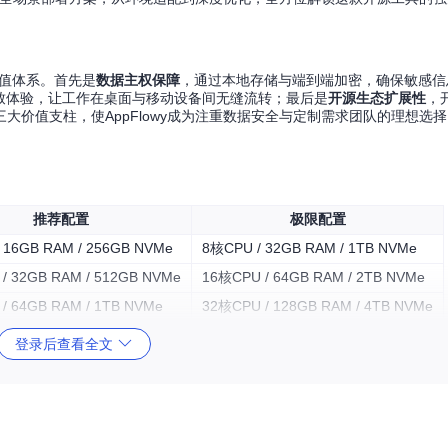
特价值体系。首先是
数据主权保障
，通过本地存储与端到端加密，确保敏感信
台一致体验，让工作在桌面与移动设备间无缝流转；最后是
开源生态扩展性
，
价值支柱，使AppFlowy成为注重数据安全与定制需求团队的理想选择
推荐配置
极限配置
 16GB RAM / 256GB NVMe
8核CPU / 32GB RAM / 1TB NVMe
/ 32GB RAM / 512GB NVMe
16核CPU / 64GB RAM / 2TB NVMe
/ 64GB RAM / 1TB NVMe
32核CPU / 128GB RAM / 4TB NVMe
登录后查看全文
.04+
+
端开发）