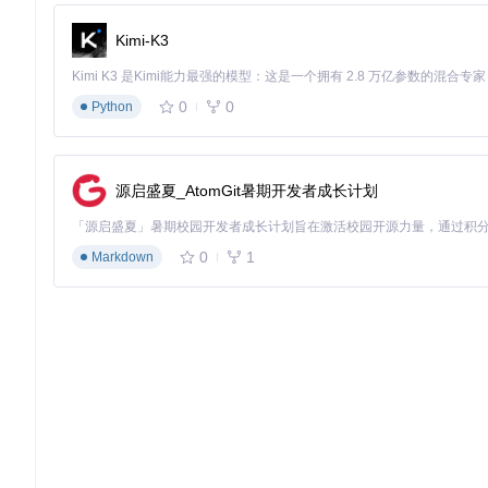
# 启动应用
Kimi-K3
加速技巧
：
0
0
Python
依赖缓存：
flutter pub cache repair
修复依赖缓存
并行构建：
cargo build --release --jobs 4
启用多线程
预编译资产：
flutter precache
提前下载平台特定资源
团队版部署
源启盛夏_AtomGit暑期开发者成长计划
标准部署流
：
0
1
Markdown
# 服务器环境准备
sudo
 apt update && 
sudo
 apt install -y docker docker-com
# 构建Docker镜像
cd
 AppFlowy/frontend/scripts/docker-buildfiles

docker-compose build

# 启动服务集群
docker-compose up -d

# 初始化管理员账户