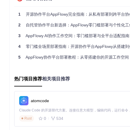
数据库：SQLite 3.36+、RocksDB 6.29+
1
开源协作平台AppFlowy完全指南：从私有部署到跨平台协作的零门槛
图1：AppFlowy领域模型关系图，展示了系统核心组件间的交互
2
自托管协作平台新选择：AppFlowy零门槛部署与个性化工作流
多场景部署：从个人到企业的全方案
3
AppFlowy AI协作工作空间：零门槛部署与全平台适配指南
个人版部署
4
零门槛全场景部署指南：开源协作平台AppFlowy从搭建
标准部署流
：
5
AppFlowy协作平台部署教程：从零搭建你的开源工作空间
# 克隆项目仓库
git 
clone
cd
 AppFlowy

热门项目推荐
相关项目推荐
# 安装系统依赖
./frontend/scripts/install_dev_env/install_linux.sh  
#
# 或 ./frontend/scripts/install_dev_env/install_macos.s
atomcode
# 或 ./frontend/scripts/install_dev_env/install_windows
# 获取项目依赖
0
534
Rust
flutter pub get

cargo build --release
