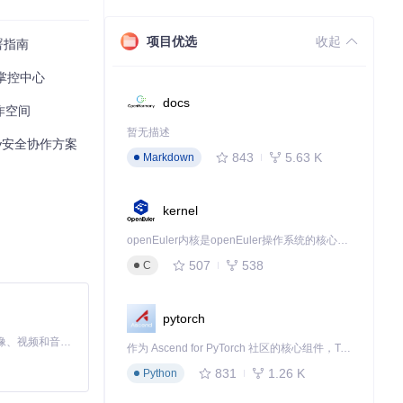
项目优选
收起
署指南
掌控中心
docs
作空间
暂无描述
y安全协作方案
843
5.63 K
Markdown
kernel
openEuler内核是openEuler操作系统的核心，既是系统性能与稳定性的基石，也是连接处理器、设备与服务的桥梁。
507
538
C
pytorch
MiniMax H3 是一个通用的全模态生成系统。它支持对由文本、图像、视频和音频组成的多模态上下文进行统一理解，并能生成分辨率高达 2K、时长可达 15 秒的带原生立体声音频的视频。得益于面向任务泛化的系统设计，H3 在预训练阶段就已具备广泛的多模态上下文理解与生成能力，能够出色地执行复杂的多模态指令。
作为 Ascend for PyTorch 社区的核心组件，TorchNPU 是昇腾专为 PyTorch 打造的深度学习适配插件，使 PyTorch 框架能够直接调用昇腾 NPU，为开发者提供昇腾 AI 处理器的超强算力。
831
1.26 K
Python