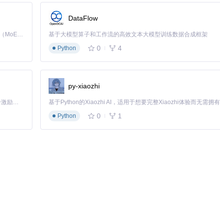
DataFlow
Kimi K3 是Kimi能力最强的模型：这是一个拥有 2.8 万亿参数的混合专家（MoE）模型，具备原生视觉理解能力，并支持 100 万 token 的上下文窗口。
基于大模型算子和工作流的高效文本大模型训练数据合成框架
0
4
Python
编译
py-xiaozhi
「源启盛夏」暑期校园开发者成长计划旨在激活校园开源力量，通过积分激励、认证扶持、资源倾斜等形式，引导高校组织和开发者完成「入驻 — 建项目 — 做贡献 — 获认证 — 得资源」的完整闭环。无论你是想带领社团入驻平台的组织者，还是希望用代码贡献证明自己的开发者，都能在这里找到属于你的成长路径。
0
1
Python
pose
