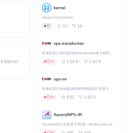
kernel
deepin linux kernel
33
16
C
ops-transformer
本项目是CANN提供的transformer类大模型算子库，实现网络在NPU上加速计算。
1.03 K
2.42 K
C++
基于Python的Xiaozhi AI，适用于想要完整Xiaozhi体验而无需拥有专用硬件的用户。
ops-nn
本项目是CANN提供的神经网络类计算算子库，实现网络在NPU上加速计算。
835
1.65 K
C++
AscendNPU-IR
AscendNPU-IR是基于MLIR（Multi-Level Intermediate Representation）构建的，面向昇腾亲和算子编译时使用的中间表示，提供昇腾完备表达能力，通过编译优化提升昇腾AI处理器计算效率，支持通过生态框架使能昇腾AI处理器与深度调优
496
336
C++