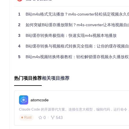
1
B站m4s格式无法播放？m4s-converter轻松搞定视频永
该操作会在当前目录创建包含完整程序的项目文件夹，内置了所
2
如何突破B站缓存播放限制？m4s-converter让本地视频自由播放
启动程序
：进入项目目录后，根据操作系统选择对应执行文件：
3
B站缓存转换终极指南：快速实现m4s视频本地播放
Windows用户：直接双击main.exe启动图形界面
4
B站缓存转换与视频格式转换完全指南：让你的缓存视频
macOS/Linux用户：在终端运行
./main
命令
程序启动后会自动扫描系统中的B站默认缓存路径（通常位于用户目录下的Ap
5
B站m4s视频转换终极教程：轻松解锁缓存视频永久播放权
执行转换
：在图形界面中勾选需要处理的视频，点击"开始转换"
成后，转换好的mp4文件会保存在原缓存目录的"converted"子
热门项目推荐
相关项目推荐
验证结果
：打开生成的mp4文件，检查播放是否流畅、音画是否同步
高手模式：命令行参数实现精准控制
atomcode
对于需要批量处理或自定义设置的用户，命令行模式提供了更灵
0
543
Rust
常用参数说明：