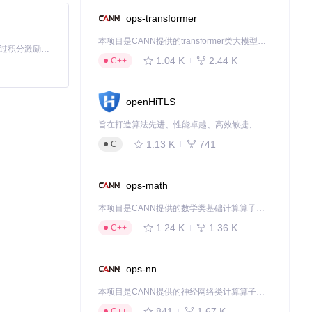
ops-transformer
本项目是CANN提供的transformer类大模型算子库，实现网络在NPU上加速计算。
「源启盛夏」暑期校园开发者成长计划旨在激活校园开源力量，通过积分激励、认证扶持、资源倾斜等形式，引导高校组织和开发者完成「入驻 — 建项目 — 做贡献 — 获认证 — 得资源」的完整闭环。无论你是想带领社团入驻平台的组织者，还是希望用代码贡献证明自己的开发者，都能在这里找到属于你的成长路径。
1.04 K
2.44 K
C++
openHiTLS
旨在打造算法先进、性能卓越、高效敏捷、安全可靠的密码套件，通过轻量级、可剪裁的软件技术架构满足各行业不同场景的多样化要求，让密码技术应用更简单，同时探索后量子等先进算法创新实践，构建密码前沿技术底座！
1.13 K
741
C
ops-math
本项目是CANN提供的数学类基础计算算子库，实现网络在NPU上加速计算。
1.24 K
1.36 K
C++
ops-nn
本项目是CANN提供的神经网络类计算算子库，实现网络在NPU上加速计算。
841
1.67 K
C++