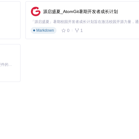
源启盛夏_AtomGit暑期开发者成长计划
0
1
Markdown
基于Python的Xiaozhi AI，适用于想要完整Xiaozhi体验而无需拥有专用硬件的用户。
i/cache
能：