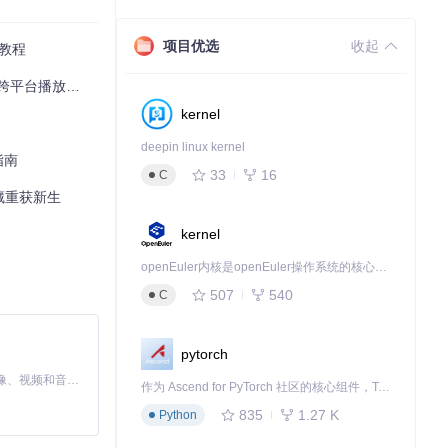
项目优选
收起
教程
台播放不再头疼
kernel
deepin linux kernel
指南
33
16
C
件。
收藏重获新生
示处理状态。完
kernel
openEuler内核是openEuler操作系统的核心，既是系统性能与稳定性的基石，也是连接处理器、设备与服务的桥梁。
进行验证。
507
540
C
pytorch
MiniMax H3 是一个通用的全模态生成系统。它支持对由文本、图像、视频和音频组成的多模态上下文进行统一理解，并能生成分辨率高达 2K、时长可达 15 秒的带原生立体声音频的视频。得益于面向任务泛化的系统设计，H3 在预训练阶段就已具备广泛的多模态上下文理解与生成能力，能够出色地执行复杂的多模态指令。
作为 Ascend for PyTorch 社区的核心组件，TorchNPU 是昇腾专为 PyTorch 打造的深度学习适配插件，使 PyTorch 框架能够直接调用昇腾 NPU，为开发者提供昇腾 AI 处理器的超强算力。
835
1.27 K
Python