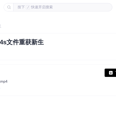
按下
快速开启搜索
/
生
4s文件重获新生
mp4
r