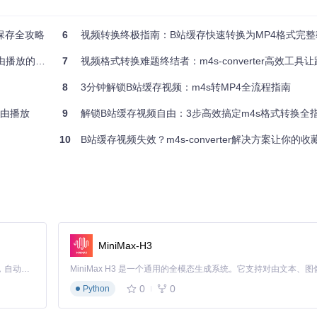
久保存全攻略
6
视频转换终极指南：B站缓存快速转换为MP4格式完整
有必要的依赖组件。
的实现方案
7
视频格式转换难题终结者：m4s-converter高效工具让跨平
8
3分钟解锁B站缓存视频：m4s转MP4全流程指南
自由播放
9
解锁B站缓存视频自由：3步高效搞定m4s格式转换全
pData/Roaming/bilibili/目录），并列出所有可转换的m4s文
10
B站缓存视频失效？m4s-converter解决方案让你的
按钮。工具会自动完成文件合并、格式转换和质量优化，进度条会实时显
文件夹中。
、画质是否与原视频一致。建议使用VLC或PotPlayer等专业播放器
MiniMax-H3
活的操作方式。基础转换命令格式如下：
Claude Code 的开源替代方案。连接任意大模型，编辑代码，运行命令，自动验证 — 全自动执行。用 Rust 构建，极致性能。 ｜ An open-source alternative to Claude Code. Connect any LLM, edit code, run commands, and verify changes — autonomously. Built in Rust for speed. Get Started
0
0
Python