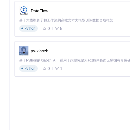
--input
：指定自定义缓存目录路径
DataFlow
--output
：设置转换后文件的保存位置
--overwrite
：启用同名文件覆盖功能
基于大模型算子和工作流的高效文本大模型训练数据合成框架
--silent
：静默模式运行，不显示图形界面
0
5
Python
--quality
：指定输出视频质量（1-10，默认为7）
🚀 如何解锁高级功能？
py-xiaozhi
自定义路径配置
当B站缓存路径非默认位置时，可通过两种方式指定：
0
1
Python
图形界面：在"设置"→"缓存路径"中手动选择目录
命令行：使用
--input
参数指定，如
--input D:/bilibil
工具链优化
高级用户可指定外部FFmpeg或MP4Box工具路径以获得更好性
这对于需要特定编解码器支持的专业场景尤为有用。