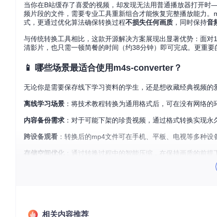
当你在B站缓存了喜爱的视频，却发现无法用普通播放器打开时—
频片段的文件，需要专业工具重新组合才能恢复完整播放能力。m4s-
式，更通过优化算法确保转换过程
不损失任何画质
，同时保持
音
与传统转换工具相比，这款开源解决方案展现出显著优势：面对1.
清影片，也只需一顿简餐的时间（约38分钟）即可完成。更重要
📱 哪些场景最适合使用m4s-converter？
无论你是需要保存线下学习资料的学生，还是想收藏经典视频的
离线学习场景
：将技术教程转换为通用格式后，可在没有网络的
内容备份需求
：对于可能下架的珍贵视频，通过格式转换实现永
跨设备观看
：转换后的mp4文件可在手机、平板、电视等多种设
存储空间优化
：通过转换过程中的智能压缩，在保持画质的前提
🔧 如何快速上手m4s格式转换？
新手模式：三步完成基础转换
准备工作
：首先获取工具源码并完成初始化。打开终端执行以下
相关内容推荐