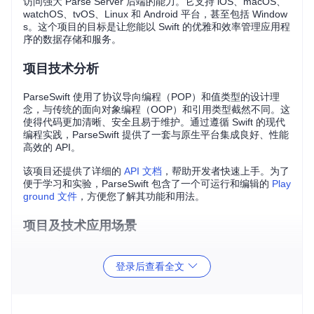
访问强大 Parse Server 后端的能力。它支持 iOS、macOS、
watchOS、tvOS、Linux 和 Android 平台，甚至包括 Window
s。这个项目的目标是让您能以 Swift 的优雅和效率管理应用程
序的数据存储和服务。
项目技术分析
ParseSwift 使用了协议导向编程（POP）和值类型的设计理
念，与传统的面向对象编程（OOP）和引用类型截然不同。这
使得代码更加清晰、安全且易于维护。通过遵循 Swift 的现代
编程实践，ParseSwift 提供了一套与原生平台集成良好、性能
高效的 API。
该项目还提供了详细的
API 文档
，帮助开发者快速上手。为了
便于学习和实验，ParseSwift 包含了一个可运行和编辑的
Play
ground 文件
，方便您了解其功能和用法。
项目及技术应用场景
移动应用
：在 iOS 和 Android 上构建需要实时数据同步的
登录后查看全文
应用。
桌面应用
：在 macOS 等平台上实现云存储和在线协作。
智能穿戴设备
：为 Apple Watch 或其他智能手表开发配套
应用。