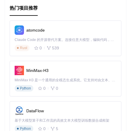
智能家居
：通过 tvOS 集成到电视和其他家庭设备中。
热门项目推荐
跨平台服务
：利用 Linux 和 Windows 平台进行服务器或后
台处理。
此外，ParseSwift 还支持
LiveQuery
，这是一种用于实时数据
atomcode
订阅的机制，非常适合需要即时更新信息的应用，如聊天室、
新闻推送等。
Claude Code 的开源替代方案。连接任意大模型，编辑代码，运行命令，自动验证 — 全自动执行。用 Rust 构建，极致性能。 ｜ An open-source alternative to Claude Code. Connect any LLM, edit code, run commands, and verify changes — autonomously. Built in Rust for speed. Get Started
0
539
Rust
项目特点
多平台兼容性
：不仅覆盖移动端，还支持桌面和服务器环
境。
MiniMax-H3
纯 Swift 实现
：充分利用 Swift 语言特性，提高代码质量
和性能。
MiniMax H3 是一个通用的全模态生成系统。它支持对由文本、图像、视频和音频组成的多模态上下文进行统一理解，并能生成分辨率高达 2K、时长可达 15 秒的带原生立体声音频的视频。得益于面向任务泛化的系统设计，H3 在预训练阶段就已具备广泛的多模态上下文理解与生成能力，能够出色地执行复杂的多模态指令。
协议导向编程
：代码结构清晰，易于扩展和维护。
0
0
Python
实时数据同步
：LiveQuery 功能允许应用实现实时监听和
响应数据变化。
强大的文档和示例
：详细 API 文档及 Playground 示例，
让学习变得简单。
DataFlow
社区支持
：开源项目背后有一个活跃的开发者社区，可以
获取及时的帮助和支持。
基于大模型算子和工作流的高效文本大模型训练数据合成框架
0
5
Python
安装 ParseSwift 非常简便，支持 Swift Package Manager、C