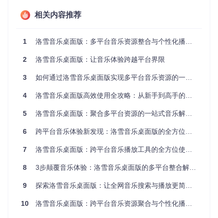
作
相关内容推荐
尝试一下：在搜索框输入你最喜欢的歌曲，体验多平台结果即
时聚合的便捷。
1
洛雪音乐桌面版：多平台音乐资源整合与个性化播放解决方案
重点提炼
：多平台聚合搜索打破了音乐平台间的壁垒，配合直
2
洛雪音乐桌面版：让音乐体验跨越平台界限
观的操作设计，让找歌效率提升3倍以上。
3
如何通过洛雪音乐桌面版实现多平台音乐资源的一站式管理？
如何通过个性化歌单功能实现音乐高效管理？
4
洛雪音乐桌面版高效使用全攻略：从新手到高手的进阶指南
"我的歌单太多太乱，想听的歌总是找不到"——这是很多音乐
爱好者的共同烦恼。洛雪音乐的歌单管理系统提供了直观的分
5
洛雪音乐桌面版：聚合多平台资源的一站式音乐解决方案
类管理和灵活的操作方式，让你轻松掌控音乐收藏。
6
跨平台音乐体验新发现：洛雪音乐桌面版的全方位探索
三步音乐库整理法
：
7
洛雪音乐桌面版：跨平台音乐播放工具的全方位使用指南
分类创建
：根据音乐风格（如摇滚、古典）、使用场景
（如健身、工作）或情感类型（如治愈、励志）创建专属
8
3步颠覆音乐体验：洛雪音乐桌面版的多平台整合解决方案
歌单
智能排序
：利用拖拽功能调整歌曲顺序，或使用内置排序
9
探索洛雪音乐桌面版：让全网音乐搜索与播放更简单的跨平台解决方案
工具按歌手、时长等维度整理
快速筛选
：在歌单内使用Ctrl+F快捷键激活搜索框，瞬间
10
洛雪音乐桌面版：跨平台音乐资源聚合与个性化播放的一站式解决方案
定位目标歌曲