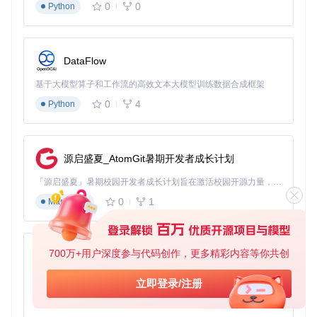
随机
按住Shift键点击随机按钮启用
0
0
Python
发现新音乐
播放
智能随机
DataFlow
专业音效设置
：在设置面板中开启"高质量音频"选项，配合环
境音效中的"音乐厅"模式，使用普通耳机也能获得沉浸式听
基于大模型算子和工作流的高效文本大模型训练数据合成框架
感。播放速度调节支持0.5倍至2倍速，学习外语歌曲时减速播
0
4
Python
放，派对场景下加速提升节奏。
尝试一下：选择一首抒情歌曲，切换"流行"和"古典"均衡器预
设，对比不同音效带来的听感差异。
源启盛夏_AtomGit暑期开发者成长计划
重点提炼
：灵活的播放控制和专业的音效调节，让同一首歌在
不同场景下呈现最佳听感。
「源启盛夏」暑期校园开发者成长计划旨在激活校园开源力量，通过积分激励、认证扶持、资源倾斜等形式，引导高校组织和开发者完成「入驻 — 建项目 — 做贡献 — 获认证 — 得资源」的完整闭环。无论你是想带领社团入驻平台的组织者，还是希望用代码贡献证明自己的开发者，都能在这里找到属于你的成长路径。
0
1
Markdown
如何通过跨平台同步实现多设备音乐管理？
随着设备增多，手机、电脑、平板上的音乐收藏如何保持一致
成为新的难题。洛雪音乐的同步功能支持局域网内设备自动发
700万+用户深度参与代码创作，更多精彩内容等你共创
py-xiaozhi
现，让你的音乐库在多设备间无缝流转。
基于Python的Xiaozhi AI，适用于想要完整Xiaozhi体验而无需拥有专用硬件的用户。
立即登录/注册
跨平台体验对比
：
0
1
Python
Windows系统
：支持任务栏迷你控制和全局快捷键，适合