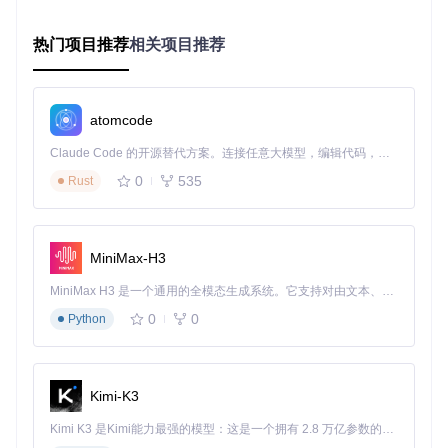
对于特殊歌单如网易云"我喜欢"，只需获取MUSIC_U token，
按照"歌单ID###token"格式添加即可同步管理。
热门项目推荐
相关项目推荐
尝试一下：创建一个"通勤必备"歌单，添加10首不同风格的歌
曲并按节奏排序，体验晨间通勤的音乐能量管理。
atomcode
重点提炼
：科学的歌单管理系统不仅能让音乐收藏井井有条，
更能帮助你在不同场景快速调用合适的音乐。
Claude Code 的开源替代方案。连接任意大模型，编辑代码，运行命令，自动验证 — 全自动执行。用 Rust 构建，极致性能。 ｜ An open-source alternative to Claude Code. Connect any LLM, edit code, run commands, and verify changes — autonomously. Built in Rust for speed. Get Started
如何通过音效调节与播放控制提升音乐体验？
0
535
Rust
当你在工作时需要轻柔背景音乐，运动时又想要富有节奏感的
强劲音效，洛雪音乐的专业播放控制功能可以满足这些个性化
需求。软件提供了丰富的音效调节选项，包括均衡器预设、环
MiniMax-H3
境音效和播放速度控制。
MiniMax H3 是一个通用的全模态生成系统。它支持对由文本、图像、视频和音频组成的多模态上下文进行统一理解，并能生成分辨率高达 2K、时长可达 15 秒的带原生立体声音频的视频。得益于面向任务泛化的系统设计，H3 在预训练阶段就已具备广泛的多模态上下文理解与生成能力，能够出色地执行复杂的多模态指令。
播放
0
0
Python
适用场景
操作技巧
模式
单曲
深度学习某首
右键播放进度条选择"单曲循
循环
歌曲
环"
Kimi-K3
列表
派对连续播放
点击播放控制区循环图标切换
循环
Kimi K3 是Kimi能力最强的模型：这是一个拥有 2.8 万亿参数的混合专家（MoE）模型，具备原生视觉理解能力，并支持 100 万 token 的上下文窗口。