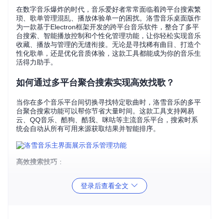
在数字音乐爆炸的时代，音乐爱好者常常面临着跨平台搜索繁
琐、歌单管理混乱、播放体验单一的困扰。洛雪音乐桌面版作
为一款基于Electron框架开发的跨平台音乐软件，整合了多平
台搜索、智能播放控制和个性化管理功能，让你轻松实现音乐
收藏、播放与管理的无缝衔接。无论是寻找稀有曲目、打造个
性化歌单，还是优化音质体验，这款工具都能成为你的音乐生
活得力助手。
如何通过多平台聚合搜索实现高效找歌？
当你在多个音乐平台间切换寻找特定歌曲时，洛雪音乐的多平
台聚合搜索功能可以帮你节省大量时间。这款工具支持网易
云、QQ音乐、酷狗、酷我、咪咕等主流音乐平台，搜索时系
统会自动从所有可用来源获取结果并智能排序。
高效搜索技巧
：
精准定位
：使用"歌曲名+歌手名"的组合搜索方式，如"青
登录后查看全文
花瓷 周杰伦"，能大幅提高结果准确率
快速操作
：双击搜索结果直接试听，右键菜单可将歌曲添
加到任意歌单
批量处理
：按住Ctrl键多选歌曲，可实现批量添加或下载操