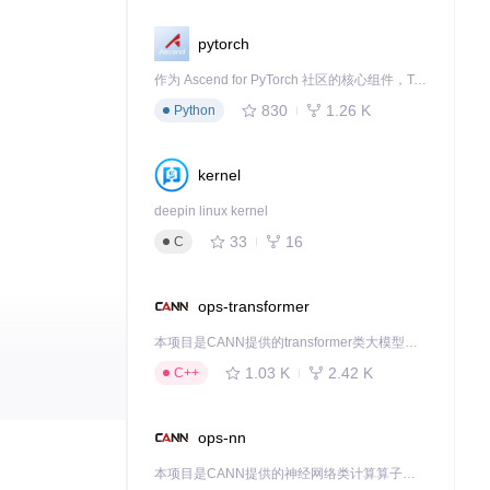
pytorch
作为 Ascend for PyTorch 社区的核心组件，TorchNPU 是昇腾专为 PyTorch 打造的深度学习适配插件，使 PyTorch 框架能够直接调用昇腾 NPU，为开发者提供昇腾 AI 处理器的超强算力。
830
1.26 K
Python
kernel
deepin linux kernel
33
16
C
ops-transformer
本项目是CANN提供的transformer类大模型算子库，实现网络在NPU上加速计算。
1.03 K
2.42 K
C++
ops-nn
本项目是CANN提供的神经网络类计算算子库，实现网络在NPU上加速计算。