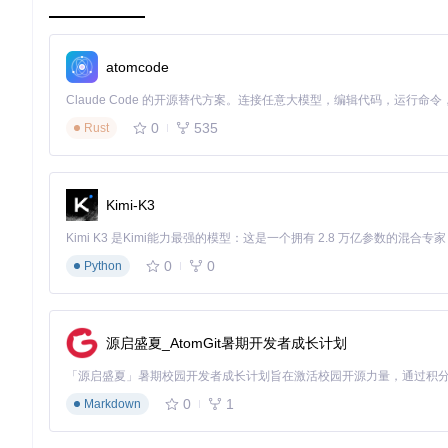
极致速度
- 利用esbuild和Vite，大大缩短启动时间和构建时
优雅的通信
- 使用TypeScript装饰器实现主进程与渲染
无缝集成
- 可以轻松与其他技术栈（如Vue.js，React，Sve
atomcode
便捷的开箱即用
- 简单的命令行操作即可启动开发环境和执
如果你想要尝试一个既高效又能带来愉快开发体验的Electron
0
535
Rust
钮，即可开启你的高速Electron开发之旅！阅读作者的博客文
极速 DX Vite + Electron + esbuild
用装饰器给 Electron 提供一个基础 API 框架
Kimi-K3
0
0
Python
源启盛夏_AtomGit暑期开发者成长计划
0
1
Markdown