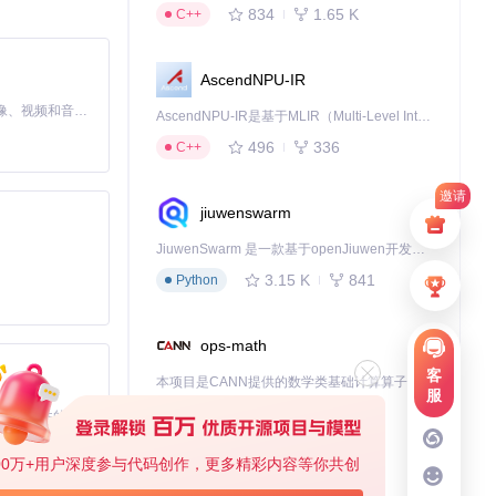
834
1.65 K
C++
AscendNPU-IR
MiniMax H3 是一个通用的全模态生成系统。它支持对由文本、图像、视频和音频组成的多模态上下文进行统一理解，并能生成分辨率高达 2K、时长可达 15 秒的带原生立体声音频的视频。得益于面向任务泛化的系统设计，H3 在预训练阶段就已具备广泛的多模态上下文理解与生成能力，能够出色地执行复杂的多模态指令。
AscendNPU-IR是基于MLIR（Multi-Level Intermediate Representation）构建的，面向昇腾亲和算子编译时使用的中间表示，提供昇腾完备表达能力，通过编译优化提升昇腾AI处理器计算效率，支持通过生态框架使能昇腾AI处理器与深度调优
s template
按
496
336
C++
邀请
jiuwenswarm
JiuwenSwarm 是一款基于openJiuwen开发的智能AI Agent，它能够将大语言模型的强大能力，通过你日常使用的各类通讯应用，直接延伸至你的指尖。
3.15 K
841
Python
ops-math
客
本项目是CANN提供的数学类基础计算算子库，实现网络在NPU上加速计算。
服
1.24 K
1.36 K
C++
基于Python的Xiaozhi AI，适用于想要完整Xiaozhi体验而无需拥有专用硬件的用户。
00万+用户深度参与代码创作，更多精彩内容等你共创
deveco-code