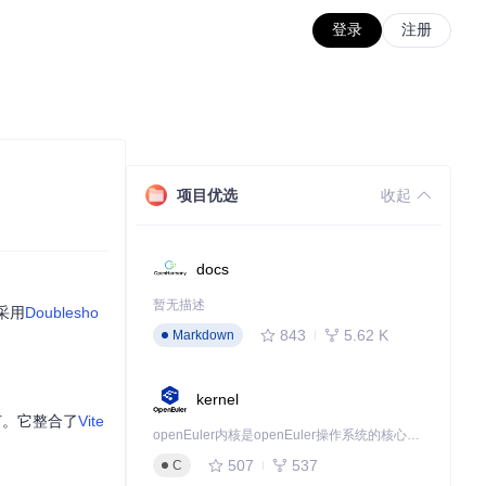
登录
注册
项目优选
收起
docs
暂无描述
采用
Doublesho
843
5.62 K
Markdown
kernel
环节。它整合了
Vite
openEuler内核是openEuler操作系统的核心，既是系统性能与稳定性的基石，也是连接处理器、设备与服务的桥梁。
507
537
C