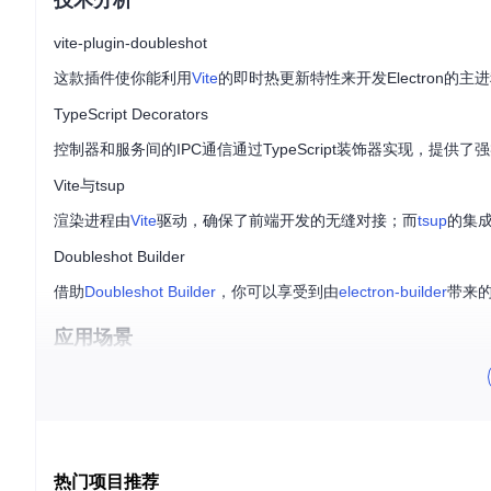
技术分析
vite-plugin-doubleshot
这款插件使你能利用
Vite
的即时热更新特性来开发Electron的
TypeScript Decorators
控制器和服务间的IPC通信通过TypeScript装饰器实现，提
Vite与tsup
渲染进程由
Vite
驱动，确保了前端开发的无缝对接；而
tsup
的集
Doubleshot Builder
借助
Doubleshot Builder
，你可以享受到由
electron-builder
带来
应用场景
构建桌面应用，如跨平台的文档编辑器、音乐播放器或画板软
创建复杂的Electron应用，需要高效管理和协调前后端逻辑的
需要快速原型验证或者敏捷开发的项目。
项目特点
热门项目推荐