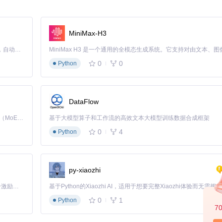
间。
进程之间的通信，提高代码可读性。
lte.js）结合，提供对应的模板。
MiniMax-H3
行构建任务。
Claude Code 的开源替代方案。连接任意大模型，编辑代码，运行命令，自动验证 — 全自动执行。用 Rust 构建，极致性能。 ｜ An open-source alternative to Claude Code. Connect any LLM, edit code, run commands, and verify changes — autonomously. Built in Rust for speed. Get Started
应用模板，不妨试试
Vite + Electron Doubleshot Template
。只需点击
Use thi
0
0
Python
章，了解更多关于如何利用这个模板的详细信息：
DataFlow
Kimi K3 是Kimi能力最强的模型：这是一个拥有 2.8 万亿参数的混合专家（MoE）模型，具备原生视觉理解能力，并支持 100 万 token 的上下文窗口。
基于大模型算子和工作流的高效文本大模型训练数据合成框架
0
4
Python
py-xiaozhi
「源启盛夏」暑期校园开发者成长计划旨在激活校园开源力量，通过积分激励、认证扶持、资源倾斜等形式，引导高校组织和开发者完成「入驻 — 建项目 — 做贡献 — 获认证 — 得资源」的完整闭环。无论你是想带领社团入驻平台的组织者，还是希望用代码贡献证明自己的开发者，都能在这里找到属于你的成长路径。
0
1
Python
7