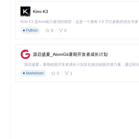
为什么这样设计？网络波动和API限制常导致数据缺失。工具内
Kimi-K3
请求层：自动重试（默认3次）
数据层：完整性校验
0
0
Python
存储层：异常值标记
数据效果
：在2023年B站API调整期间，工具数据完整率仍保持9
模块化扩展架构
源启盛夏_AtomGit暑期开发者成长计划
为什么这样设计？不同用户有差异化需求。工具采用插件化设计
0
1
Markdown
自定义字段采集
数据清洗规则配置
第三方系统集成
场景案例
：某电商平台通过扩展插件，实现视频评论情感分析，产
实用贴士
：非开发人员可通过配置文件实现80%的定制需求，复
🚀 操作路径：三阶段实施模型
准备阶段