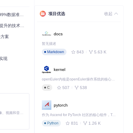
项目优选
收起
%数据准确率？
论文被EI收
提升的技术方案
docs
决方案
率提升60%。
暂无描述
843
5.63 K
Markdown
实现
kernel
openEuler内核是openEuler操作系统的核心，既是系统性能与稳定性的基石，也是连接处理器、设备与服务的桥梁。
507
538
C
pytorch
并发采集能力提升
MiniMax H3 是一个通用的全模态生成系统。它支持对由文本、图像、视频和音频组成的多模态上下文进行统一理解，并能生成分辨率高达 2K、时长可达 15 秒的带原生立体声音频的视频。得益于面向任务泛化的系统设计，H3 在预训练阶段就已具备广泛的多模态上下文理解与生成能力，能够出色地执行复杂的多模态指令。
作为 Ascend for PyTorch 社区的核心组件，TorchNPU 是昇腾专为 PyTorch 打造的深度学习适配插件，使 PyTorch 框架能够直接调用昇腾 NPU，为开发者提供昇腾 AI 处理器的超强算力。
831
1.26 K
Python