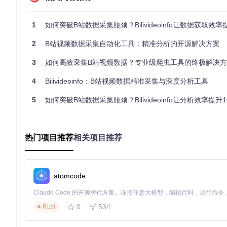
学术研究领域
1
如何突破B站数据采集瓶颈？Bilivideoinfo让数据获取效率
传统方式存在"数据获取伦理风险→本工具通过合规API调用规避
录。
2
B站视频数据采集自动化工具：精准分析的开源解决方案
市场调研领域
3
如何高效采集B站视频数据？专业级爬虫工具的终极解决
传统方式存在"数据碎片化→本工具通过标准化采集实现行业趋势
4
Bilivideoinfo：B站视频数据精准采集与深度分析工具
投资分析领域
5
如何突破B站数据采集瓶颈？Bilivideoinfo让分析效率提升1
传统方式存在"数据滞后性→本工具通过实时监控捕捉投资机会"的
实用贴士
：对于需要长期追踪的数据，建议设置每日定时采集
热门项目推荐
相关项目推荐
⚙️ 解决方案：技术架构的三大创新设计
分布式请求调度系统
atomcode
为什么这样设计？传统单线程采集易触发反爬机制且效率低下。本
5倍。
0
534
Rust
场景案例
：某运营团队需监控500个竞品账号，传统方式需3小时
数据质量保障机制