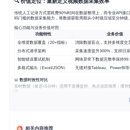
🔍 价值定位：重新定义视频数据采集效率
传统人工记录方式需耗费90%时间在数据整理上，而专业API接口（应
码门槛的数据采集能力，将数据获取周期从小时级压缩至分钟级
核心功能与业务价值对照
功能特性
业务价值
全维度数据覆盖（20+指标）
消除数据盲点，支持多维度交
分布式请求架构
采集速度提升300%，支持日
智能错误重试机制
网络异常下数据完整率保持99.
多格式输出（Excel/JSON）
无缝对接Tableau、PowerB
📊
数据时效性对比
实时数据（延迟<5分钟）适用于直播监控、热点追踪场景；缓存数据（
求。
📈 场景痛点：数据采集的四大行业困境
内容创作领域
传统方式存在"样本量局限→本工具通过批量采集实现竞品全景分
相关内容推荐
0%。