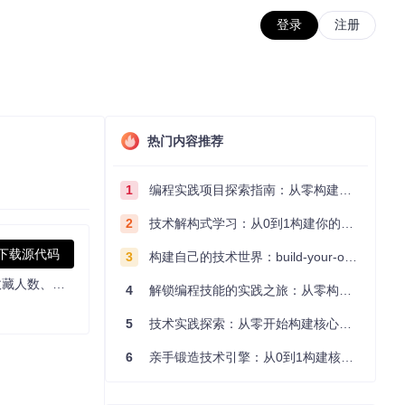
登录
注册
热门内容推荐
1
编程实践项目探索指南：从零构建技术能力体系
2
技术解构式学习：从0到1构建你的编程知识体系
下载源代码
3
构建自己的技术世界：build-your-own-x项目的实践探索指南
Bilibili视频数据爬虫 精确爬取完整的b站视频数据，包括标题、up主、up主id、精确播放数、历史累计弹幕数、点赞数、投硬币枚数、收藏人数、转发人数、发布时间、视频时长、视频简介、作者简介和标签
4
解锁编程技能的实践之旅：从零构建你的技术世界
5
技术实践探索：从零开始构建核心系统的实践指南
6
亲手锻造技术引擎：从0到1构建核心系统的实践指南