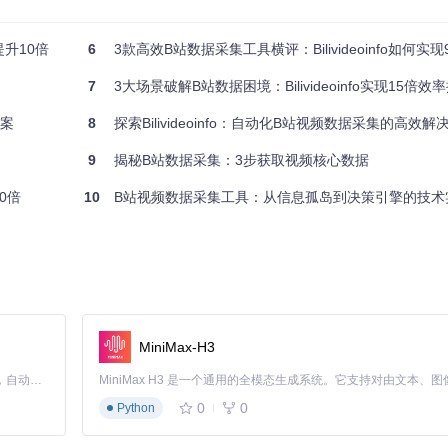
提升10倍
6
3款高效B站数据采集工具横评：Bilivideoinfo如何实现99
法律风险"的突破。某高校传媒实验室利用其完成10万+视频样本分析，相关
7
3大场景破解B站数据困境：Bilivideoinfo实现15倍效率
方案
8
探索Bilivideoinfo：自动化B站视频数据采集的高效解
建模"的突破。某咨询公司借助其完成B站美食垂类季度报告，客户决策效
9
揭秘B站数据采集：3步获取视频核心数据
0倍
10
B站视频数据采集工具：从信息孤岛到决策引擎的技术
突破。某VC机构利用其发现3个潜力UP主，提前布局内容赛道。
任务，形成时间序列数据库，为趋势分析提供基础。
MiniMax-H3
工具采用动态IP池+随机请求间隔策略，在保证合规性的前提下，实现
Claude Code 的开源替代方案。连接任意大模型，编辑代码，运行命令，自动验证 — 全自动执行。用 Rust 构建，极致性能。 ｜ An open-source alternative to Claude Code. Connect any LLM, edit code, run commands, and verify changes — autonomously. Built in Rust for speed. Get Started
0
0
Python
完成数据更新，使用本工具后仅需36分钟，效率提升400%。