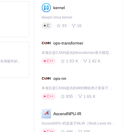
kernel
deepin linux kernel
33
16
C
ops-transformer
本项目是CANN提供的transformer类大模型算子库，实现网络在NPU上加速计算。
1.03 K
2.42 K
C++
基于Python的Xiaozhi AI，适用于想要完整Xiaozhi体验而无需拥有专用硬件的用户。
ops-nn
本项目是CANN提供的神经网络类计算算子库，实现网络在NPU上加速计算。
835
1.65 K
C++
AscendNPU-IR
AscendNPU-IR是基于MLIR（Multi-Level Intermediate Representation）构建的，面向昇腾亲和算子编译时使用的中间表示，提供昇腾完备表达能力，通过编译优化提升昇腾AI处理器计算效率，支持通过生态框架使能昇腾AI处理器与深度调优
496
336
C++