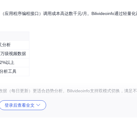
用程序编程接口）调用成本高达数千元/月。Bilivideoinfo通过轻量
。
叉分析
采万级视频数据
2%以上
I等分析工具
每日更新）更适合趋势分析。Bilivideoinfo支持双模式切换，满足
登录后查看全文
析"的突破。某MCN机构使用后，热门内容识别准确率提升47%，内容生