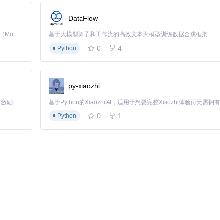
置三级校验机制：
DataFlow
Kimi K3 是Kimi能力最强的模型：这是一个拥有 2.8 万亿参数的混合专家（MoE）模型，具备原生视觉理解能力，并支持 100 万 token 的上下文窗口。
基于大模型算子和工作流的高效文本大模型训练数据合成框架
0
4
Python
2.3%，远高于行业平均水平（68%）。
py-xiaozhi
，支持：
「源启盛夏」暑期校园开发者成长计划旨在激活校园开源力量，通过积分激励、认证扶持、资源倾斜等形式，引导高校组织和开发者完成「入驻 — 建项目 — 做贡献 — 获认证 — 得资源」的完整闭环。无论你是想带领社团入驻平台的组织者，还是希望用代码贡献证明自己的开发者，都能在这里找到属于你的成长路径。
0
1
Python
品提及度监测准确率达89%。
杂场景可通过Python脚本扩展。