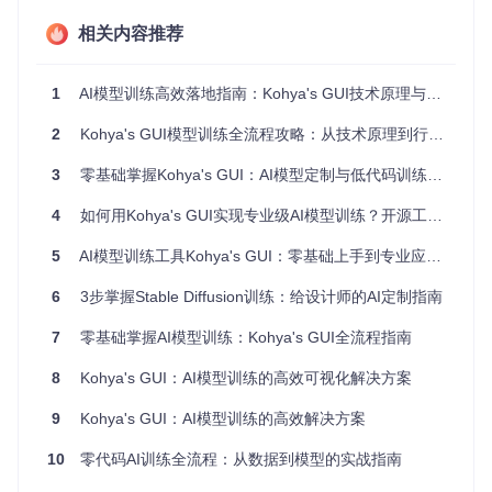
生态兼容
：支持主流模型格式与训练框架，确保成果可迁移
相关内容推荐
性
🧠 技术解析：扩散模型训练的底层逻辑与实现
1
AI模型训练高效落地指南：Kohya's GUI技术原理与实战应用
核心原理
2
Kohya's GUI模型训练全流程攻略：从技术原理到行业落地实践
扩散模型训练本质上是通过迭代去噪过程学习数据分布的技
3
零基础掌握Kohya's GUI：AI模型定制与低代码训练全攻略
术。Kohya's GUI基于kohya-ss/sd-scripts实现了三大核心技
术路径：
4
如何用Kohya's GUI实现专业级AI模型训练？开源工具全攻略
参数高效微调
：采用LoRA（Low-Rank Adaptation）技
5
AI模型训练工具Kohya's GUI：零基础上手到专业应用全指南
术，通过冻结预训练模型权重，仅训练低秩矩阵参数，在
保持性能的同时将参数量减少90%以上
6
3步掌握Stable Diffusion训练：给设计师的AI定制指南
主题定制机制
：Dreambooth技术通过少量样本（通常3-5
张）训练，使模型能够生成特定主体或风格的图像，核心
7
零基础掌握AI模型训练：Kohya's GUI全流程指南
在于class-specific prior preservation损失函数的优化
分布式训练架构
：利用Accelerate库实现多GPU并行计
8
Kohya's GUI：AI模型训练的高效可视化解决方案
算，通过梯度累积解决单卡显存限制问题
9
Kohya's GUI：AI模型训练的高效解决方案
![AI模型训练技术原理示意图](https://raw.gitcode.com/GitHub
_Trending/ko/kohya_ss/raw/4161d1d80ad554f7801c584632
10
零代码AI训练全流程：从数据到模型的实战指南
665d6825994062/test/img/10_darius kawasaki person/Dariu
sz_Zawadzki.jpg?utm_source=gitcode_repo_files)
图1：AI