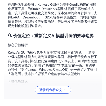
在AI图像生成领域，Kohya's GUI作为基于Gradio构建的图形
化界面工具，为Stable Diffusion模型训练提供了高效解决方
案。该工具通过可视化交互简化了原本复杂的命令行操作，支
持LoRA、Dreambooth、SDXL等多种训练模式，同时提供数
据集管理、模型转换等配套功能，帮助开发者与创作者快速实
现定制化模型训练需求。
🔍 价值定位：重新定义AI模型训练的效率边界
核心价值解析
Kohya's GUI的核心竞争力在于其"技术民主化"理念——将专
业级模型训练能力封装为直观操作界面。相较于传统命令行工
具，该工具将训练流程的复杂度降低60%以上，同时保留完整
的参数调节能力，实现了"易用性"与"专业性"的平衡。其跨平
台特性（支持Linux、Windows及macOS）进一步扩大了适用
人群范围，使非技术背景用户也能参与AI模型定制。
关键优势对比
开发效率
：自动化命令生成功能将训练准备时间从小时级缩
登录后查看全文
短至分钟级
资源优化
：智能硬件适配算法可根据GPU配置动态调整训练
参数
学习曲线
：可视化参数面板降低了扩散模型训练的技术门槛