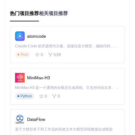
模型训练中的参数优化可视化示例，展示了LoRA技术如何通
过低秩矩阵调整模型特征空间
热门项目推荐
相关项目推荐
操作要点
环境配置
：
atomcode
git 
clone
Claude Code 的开源替代方案。连接任意大模型，编辑代码，运行命令，自动验证 — 全自动执行。用 Rust 构建，极致性能。 ｜ An open-source alternative to Claude Code. Connect any LLM, edit code, run commands, and verify changes — autonomously. Built in Rust for speed. Get Started
cd
0
539
Rust
# 根据系统选择对应脚本
bash setup.sh  
# Linux/macOS
# 或
setup.bat      
# Windows
MiniMax-H3
核心参数调节
：
MiniMax H3 是一个通用的全模态生成系统。它支持对由文本、图像、视频和音频组成的多模态上下文进行统一理解，并能生成分辨率高达 2K、时长可达 15 秒的带原生立体声音频的视频。得益于面向任务泛化的系统设计，H3 在预训练阶段就已具备广泛的多模态上下文理解与生成能力，能够出色地执行复杂的多模态指令。
0
0
学习率：建议LoRA训练使用2e-4至5e-4初始值，根据
Python
损失曲线动态调整
批量大小：基于GPU显存容量设置，RTX 3090推荐4-
8，A100可设16-32
DataFlow
训练步数：人物/风格训练建议5000-10000步，物体训
练可减少至3000-5000步
基于大模型算子和工作流的高效文本大模型训练数据合成框架