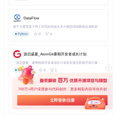
# 生成版本依赖清单和安装配置
此步骤的核心作用是通过编译脚本自动处理ROCm各组件间的
DataFlow
版本依赖关系，生成适合当前环境的安装清单，避免手动配置
基于大模型算子和工作流的高效文本大模型训练数据合成框架
可能导致的版本冲突。
0
4
Python
2. 系统环境变量配置
环境变量配置是确保系统正确识别ROCm组件的关键步骤：
源启盛夏_AtomGit暑期开发者成长计划
# 设置ROCm主路径
setx ROCM_PATH 
"C:\Program Files\AMD\ROCm"
「源启盛夏」暑期校园开发者成长计划旨在激活校园开源力量，通过积分激励、认证扶持、资源倾斜等形式，引导高校组织和开发者完成「入驻 — 建项目 — 做贡献 — 获认证 — 得资源」的完整闭环。无论你是想带领社团入驻平台的组织者，还是希望用代码贡献证明自己的开发者，都能在这里找到属于你的成长路径。
# 将ROCm二进制文件和库路径添加到系统PATH
0
1
Markdown
setx PATH 
"%PATH%;%ROCM_PATH%\bin;%ROCM_PATH%\lib"
对于消费级显卡，还需要添加架构覆盖环境变量：
700万+用户深度参与代码创作，更多精彩内容等你共创
py-xiaozhi
# 针对RX 7000系列设置架构版本
基于Python的Xiaozhi AI，适用于想要完整Xiaozhi体验而无需拥有专用硬件的用户。
setx HSA_OVERRIDE_GFX_VERSION 
"11.0.0"
立即登录/注册
0
1
Python
这些环境变量的作用是告诉系统在哪里找到ROCm组件，并为
消费级显卡提供正确的架构信息，确保驱动和运行时能够正常