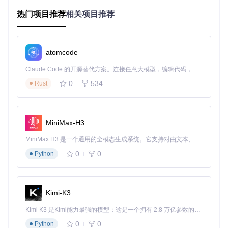
RX 6800/6900系列
：ROCm 5.7及以上版本提供基础支
热门项目推荐
相关项目推荐
持，6.1版本实现优化支持
RX 7900 XTX
：需ROCm 6.0以上版本，6.1版本实现完整
支持
MI250/MI300系列
：ROCm 5.7对MI250提供完整支持，MI
atomcode
300需6.0以上版本
Claude Code 的开源替代方案。连接任意大模型，编辑代码，运行命令，自动验证 — 全自动执行。用 Rust 构建，极致性能。 ｜ An open-source alternative to Claude Code. Connect any LLM, edit code, run commands, and verify changes — autonomously. Built in Rust for speed. Get Started
⚠️ 特别注意：消费级显卡需要设置架构覆盖环境变量，而
0
534
Rust
数据中心级显卡通常无需额外配置
ROCm软件栈架构图展示了从底层运行时到顶层AI框架的完整
MiniMax-H3
技术体系，包括编译器、库、工具和框架等关键组件
MiniMax H3 是一个通用的全模态生成系统。它支持对由文本、图像、视频和音频组成的多模态上下文进行统一理解，并能生成分辨率高达 2K、时长可达 15 秒的带原生立体声音频的视频。得益于面向任务泛化的系统设计，H3 在预训练阶段就已具备广泛的多模态上下文理解与生成能力，能够出色地执行复杂的多模态指令。
环境构建：从源码到运行的实施路径
0
0
Python
1. 获取ROCm源码与依赖管理
首先需要获取ROCm项目源码并处理版本依赖：
Kimi-K3
Kimi K3 是Kimi能力最强的模型：这是一个拥有 2.8 万亿参数的混合专家（MoE）模型，具备原生视觉理解能力，并支持 100 万 token 的上下文窗口。
git 
clone
cd
0
0
Python