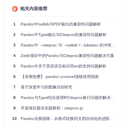
4、项目特点
相关内容推荐
兼容性好
：不仅支持最新的pandoc版本，还能回溯到1.1
2，确保了老用户的使用需求。
1
Pandoc中natbib与PDF输出的兼容性问题解析
多格式支持
：可处理各种格式的参考文献，如bibtex和biblat
ex，以及转换成YAML或CSL JSON。
2
Pandoc中Typst输出与Citeproc的兼容性问题解析
灵活性高
：既可以作为命令行工具独立使用，也能作为pan
doc库的一部分，满足不同场景的需求。
3
Pandoc中`--citeproc`与`--natbib`/`--biblatex`的冲突处理
便捷的引用处理
：通过CSL样式表，可以轻松调整引用的显
示样式，适应各种出版规范。
4
Zettlr项目中的Pandoc与Citeproc兼容性问题解决方案
尽管
pandoc-citeproc
不再更新，但它仍然是一款强大的工
5
Pandoc中关于英语语言标识符en的支持问题解析
具，值得在你的Markdown工作流中一试。如果你需要高效、
灵活且易于集成的文献引用解决方案，那么不妨试试看这款开
6
【亲测免费】 pandoc-crossref滤镜使用指南
源项目。
7
基于深度学习的图像识别研究
8
Pandoc与Typst结合使用时Citeproc换行问题的解决方案
9
开源项目最佳实践教程：citeproc-js
10
Pandoc全栈指南：从格式转换到文档自动化的进阶之路