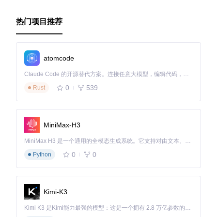
热门项目推荐
atomcode
Claude Code 的开源替代方案。连接任意大模型，编辑代码，运行命令，自动验证 — 全自动执行。用 Rust 构建，极致性能。 ｜ An open-source alternative to Claude Code. Connect any LLM, edit code, run commands, and verify changes — autonomously. Built in Rust for speed. Get Started
0
539
Rust
MiniMax-H3
MiniMax H3 是一个通用的全模态生成系统。它支持对由文本、图像、视频和音频组成的多模态上下文进行统一理解，并能生成分辨率高达 2K、时长可达 15 秒的带原生立体声音频的视频。得益于面向任务泛化的系统设计，H3 在预训练阶段就已具备广泛的多模态上下文理解与生成能力，能够出色地执行复杂的多模态指令。
0
0
Python
Kimi-K3
Kimi K3 是Kimi能力最强的模型：这是一个拥有 2.8 万亿参数的混合专家（MoE）模型，具备原生视觉理解能力，并支持 100 万 token 的上下文窗口。