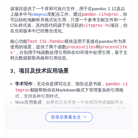
该项目提供了一个库和可执行文件，用于在pandoc 1.12及以
上版本中与
citeproc
库配合工作。通过
pandoc-citeproc
，你
可以轻松地解析并格式化引用，只需一个参考文献文件和一个
CSL样式表。其内部代码源于非活跃的
citeproc-hs
项目，但
在当前版本中已经整合优化。
核心功能
Text.CSL.Pandoc
模块适用于直接在pandoc作为库
使用的场景，提供了两个函数
processCites
和
processCite
s'
，分别用于纯函数处理引用和在IO环境中处理引用，基于文
档元数据获取风格和引用信息。
3、项目及技术应用场景
学术写作
：无论你是撰写论文、报告还是书籍，
pandoc-ci
teproc
都能帮助你在Markdown格式下管理复杂的引用格
式，支持多种引用样式。
Web应用集成
：如果你正在开发一个在线写作或编辑平台，
pandoc-citeproc
可以轻松地被集成到你的应用中，提供
动态引用处理功能。
登录后查看全文
个人博客
：即便是个人博客，你也可以利用它来优雅地展示
科研成果引用，提高文章的专业性。