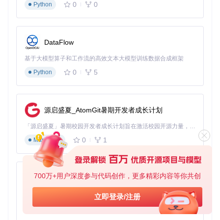
0
0
Python
DataFlow
基于大模型算子和工作流的高效文本大模型训练数据合成框架
0
5
Python
源启盛夏_AtomGit暑期开发者成长计划
「源启盛夏」暑期校园开发者成长计划旨在激活校园开源力量，通过积分激励、认证扶持、资源倾斜等形式，引导高校组织和开发者完成「入驻 — 建项目 — 做贡献 — 获认证 — 得资源」的完整闭环。无论你是想带领社团入驻平台的组织者，还是希望用代码贡献证明自己的开发者，都能在这里找到属于你的成长路径。
0
1
Markdown
700万+用户深度参与代码创作，更多精彩内容等你共创
py-xiaozhi
基于Python的Xiaozhi AI，适用于想要完整Xiaozhi体验而无需拥有专用硬件的用户。
立即登录/注册
0
1
Python