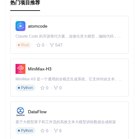
热门项目推荐
甚至仅获取使用Open mHealth模式的类型：
atomcode
时间区处理
Claude Code 的开源替代方案。连接任意大模型，编辑代码，运行命令，自动验证 — 全自动执行。用 Rust 构建，极致性能。 ｜ An open-source alternative to Claude Code. Connect any LLM, edit code, run commands, and verify changes — autonomously. Built in Rust for speed. Get Started
Granola会使用
HKMetadataKeyTimeZone
键指定的时间区来
序列化时间戳。如果没有提供时间区信息，它将使用应用的默
0
547
Rust
认时间区。需要注意的是，如果原始数据创建时的时间区与序
列化时不同，可能会导致时间戳出现偏差。
联系我们与贡献
MiniMax-H3
有任何问题？请
开启新的Issue
! 或者直接在Twitter上找到Ope
MiniMax H3 是一个通用的全模态生成系统。它支持对由文本、图像、视频和音频组成的多模态上下文进行统一理解，并能生成分辨率高达 2K、时长可达 15 秒的带原生立体声音频的视频。得益于面向任务泛化的系统设计，H3 在预训练阶段就已具备广泛的多模态上下文理解与生成能力，能够出色地执行复杂的多模态指令。
n mHealth (@openmhealth)。
0
0
Python
想参与进来？只需按照经典的GitHub流程：fork，创建新分
支，提交更改，然后发起pull request。
许可证
DataFlow
Granola遵循Apache 2许可，详情见
LICENSE
文件。
基于大模型算子和工作流的高效文本大模型训练数据合成框架
作者
0
6
Python
Brent Hargrave (@brenthargrave)