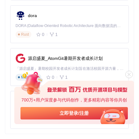
Chris Schaefbauer (chris.schaefbauer@openmhealth.or
g)
Emerson Farrugia (emerson@openmhealth.org)
dora
Granola是你走向健康数据管理和分析的理想伴侣，准备好了
DORA (Dataflow-Oriented Robotic Architecture 面向数据流的机器人架构) 是为 AI 与具身智能机器人打造的高性能开发框架，以数据流范式重构开发逻辑，原生支持分布式部署与端边云协同 —— 无需复杂适配，即可实现一体端到端具身大小脑、VLA等模型部署，无缝衔接感知、推理、控制全链路，让 AI 能力与机器人动作深度融合。 依托 Rust 内核与零拷贝通信技术，它将具身大小脑、VLA等模型推理、多模态数据融合延迟压缩至微秒级，同时兼容 ROS2 生态与国产 AI 芯片，彻底降低具身智能机器人的开发门槛，让分布式部署下的 AI 赋能创新更高效、更灵活。
吗？现在就开始用它释放你的数据潜力吧！
0
1
Rust
源启盛夏_AtomGit暑期开发者成长计划
「源启盛夏」暑期校园开发者成长计划旨在激活校园开源力量，通过积分激励、认证扶持、资源倾斜等形式，引导高校组织和开发者完成「入驻 — 建项目 — 做贡献 — 获认证 — 得资源」的完整闭环。无论你是想带领社团入驻平台的组织者，还是希望用代码贡献证明自己的开发者，都能在这里找到属于你的成长路径。
0
1
Markdown
700万+用户深度参与代码创作，更多精彩内容等你共创
py-xiaozhi
基于Python的Xiaozhi AI，适用于想要完整Xiaozhi体验而无需拥有专用硬件的用户。
立即登录/注册
0
1
Python