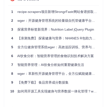
                                              NSError *err
     HKQuantitySample *sample = [results first];

     OMHSerializer *serializer = [OMHSerializer new];

1
recipe-scrapers项目新增StrongrFastr网站食谱抓取支持
     NSString* jsonString = [serializer jsonForSample:samp
     NSLog(@"sample json: %@", jsonString);

2
wger：开源健身管理系统的轻量级自托管健康平台实践
   }];

3
探索营养标签新境界：Nutrition Label jQuery Plugin
4
【亲测免费】 探索健康与营养：NHANES R包助力数据分析
你会看到，结果是符合Open mHealth标准的JSON格式。
支持的HKObjectType
5
全方位健身管理系统wger：高效追踪训练、营养与体重的开源解决方案
Granola支持所有的HealthKit样本（
HKSample
），无论是通过
6
AI饮食分析：智能营养管理的食物识别技术解决方案
精心策划的Open mHealth模式还是通用的HealthKit模式。你
可以查看详细的
类型和其对应模式映射表
，并可使用静态方法
7
智能营养管理：AI饮食分析如何重塑健康生活
获取所有支持类型的类名：
8
wger：革新性开源健身管理平台，全方位赋能健康生活
9
【免费下载】 食品营养成分数据集
或者只获取类型标识符：
10
如何用开源工具实现健身与营养数据一体化管理？wger让健康追踪效率提升3倍