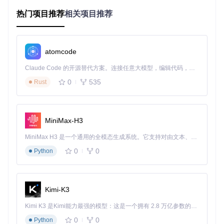
护
热门项目推荐
相关项目推荐
长期成
一次性投入，终身
可能存在订阅费用
本
使用
稳定性
受服务商服务器影响
仅受本地网络影响
atomcode
自定义
受API限制
高度自由定制
程度
Claude Code 的开源替代方案。连接任意大模型，编辑代码，运行命令，自动验证 — 全自动执行。用 Rust 构建，极致性能。 ｜ An open-source alternative to Claude Code. Connect any LLM, edit code, run commands, and verify changes — autonomously. Built in Rust for speed. Get Started
设备响
0
535
Rust
依赖云端指令下发
本地实时响应
应
核心价值
：本地化控制不仅提升了系统稳定性和响应速
度，更重要的是将数据主权归还给用户，实现真正意义上
MiniMax-H3
的"我的家，我做主"。
MiniMax H3 是一个通用的全模态生成系统。它支持对由文本、图像、视频和音频组成的多模态上下文进行统一理解，并能生成分辨率高达 2K、时长可达 15 秒的带原生立体声音频的视频。得益于面向任务泛化的系统设计，H3 在预训练阶段就已具备广泛的多模态上下文理解与生成能力，能够出色地执行复杂的多模态指令。
打造专属控制通道：本地化集成三步法
0
0
Python
第一步：检查设备兼容性
并非所有智能设备都支持本地控制，在开始前，请对照以下清
Kimi-K3
单检查你的设备：
Kimi K3 是Kimi能力最强的模型：这是一个拥有 2.8 万亿参数的混合专家（MoE）模型，具备原生视觉理解能力，并支持 100 万 token 的上下文窗口。
设备
常见支持品牌
检查方法
0
0
类型
Python