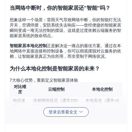
当网络中断时，你的智能家居还"智能"吗？
想象这样一个场景：雷雨天气导致网络中断，你的智能灯无法
开关，空调停摆，安防系统失去响应——曾经便捷的智能家居
瞬间变成一堆无法控制的摆设。这就是过度依赖云端服务的智
能家居系统的致命弱点。
智能家居本地化控制
正是解决这一痛点的最佳方案。通过在本
地网络中直接连接和控制设备，你可以彻底摆脱对云服务的依
赖，让智能家居真正为你所用，而非受制于网络状况。
为什么本地化控制是智能家居的未来？
7大核心优势，重新定义智能家居体验
对比维
云端控制
本地化控制
度
响应速
依赖网络延迟（通常200-
本地直连（通常<5
度
500ms）
0ms）
登录后查看全文
断网可
完全失效
正常工作
用性
隐私保
数据上传至第三方服务器
数据本地存储