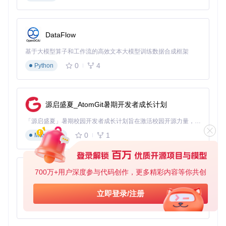
智能
查看产品说明是否支
飞利浦Hue、LIFX、小米
灯泡
持LAN模式
智能
确认固件版本支持本
DataFlow
绿米、Sonoff、Tuya
开关
地控制
基于大模型算子和工作流的高效文本大模型训练数据合成框架
温控
检查是否有本地API
Ecobee、Honeywell、Tu
0
4
Python
设备
文档
ya
安防
Arlo（部分型号）、Ring
查看是否支持本地网
设备
（部分型号）
络访问
源启盛夏_AtomGit暑期开发者成长计划
小贴士
：大多数Tuya（涂鸦）设备支持本地控制，但需要
获取设备的本地密钥。可以通过Tuya官方APP或第三方工
「源启盛夏」暑期校园开发者成长计划旨在激活校园开源力量，通过积分激励、认证扶持、资源倾斜等形式，引导高校组织和开发者完成「入驻 — 建项目 — 做贡献 — 获认证 — 得资源」的完整闭环。无论你是想带领社团入驻平台的组织者，还是希望用代码贡献证明自己的开发者，都能在这里找到属于你的成长路径。
具如" tuya-cli "获取。
0
1
Markdown
第二步：搭建本地控制中枢
核心价值
：本地控制中枢是系统的"大脑"，负责协调所有设备
通信，确保即使在断网情况下也能正常工作。
700万+用户深度参与代码创作，更多精彩内容等你共创
py-xiaozhi
准备硬件
基于Python的Xiaozhi AI，适用于想要完整Xiaozhi体验而无需拥有专用硬件的用户。
立即登录/注册
0
1
Python
一台24小时运行的设备（树莓派、旧电脑或NAS）
稳定的本地网络环境