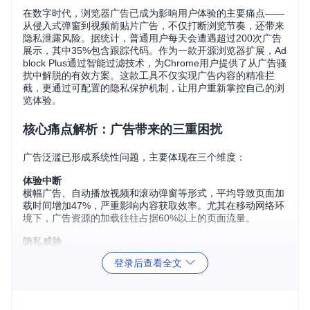
在数字时代，浏览器广告已成为影响用户体验的主要痛点——
从侵入式弹窗到视频前贴片广告，不仅打断浏览节奏，还带来
隐私泄露风险。据统计，普通用户每天会遭遇超过200次广告
展示，其中35%包含跟踪代码。作为一款开源浏览器扩展，Ad
block Plus通过智能过滤技术，为Chrome用户提供了从广告骚
扰中解脱的有效方案。这款工具不仅实现广告内容的精准拦
截，更通过可配置的隐私保护机制，让用户重新掌控自己的浏
览体验。
核心痛点解析：广告带来的三重困扰
广告泛滥已形成系统性问题，主要体现在三个维度：
体验中断
横幅广告、自动播放视频和滚动弹窗等形式，平均导致页面加
载时间增加47%，严重影响内容获取效率。尤其在移动网络环
境下，广告资源的加载往往占据60%以上的页面流量。
隐私威胁
第三方广告联盟通过Cookie和指纹技术构建用户画像，83%的
登录后查看全文
广告包含至少一种跟踪脚本，存在数据滥用风险。这些隐形追
踪器在用户不知情的情况下收集浏览习惯、设备信息等敏感数
据。