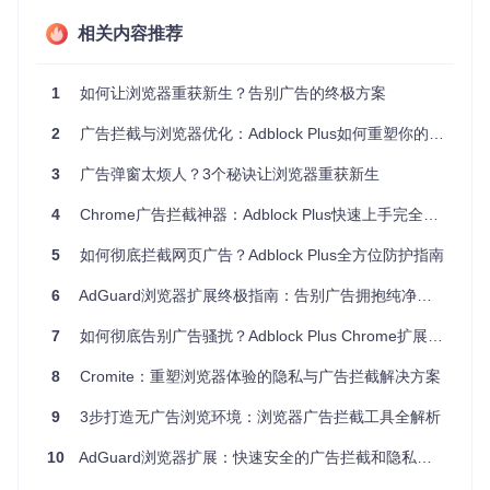
安全隐患
恶意广告（Malvertising）已成为网络攻击的主要载体，2025
相关内容推荐
年全球约19%的恶意软件通过伪装广告传播。这些广告通常利
用零日漏洞，在用户点击前就完成攻击载荷投递。
1
如何让浏览器重获新生？告别广告的终极方案
智能防护体系：Adblock Plus的技术实现
2
广告拦截与浏览器优化：Adblock Plus如何重塑你的网页浏览体验
Adblock Plus构建了多层次的防护架构，通过协同工作的模块
3
广告弹窗太烦人？3个秘诀让浏览器重获新生
系统实现精准广告拦截。
请求拦截模块
4
Chrome广告拦截神器：Adblock Plus快速上手完全指南
位于
lib/requestBlocker.js
的核心组件，采用预加载拦截
5
如何彻底拦截网页广告？Adblock Plus全方位防护指南
机制，在广告资源开始下载前就进行识别和阻断。该模块维护
着动态更新的拦截规则库，支持基于域名、路径和请求类型的
6
AdGuard浏览器扩展终极指南：告别广告拥抱纯净浏览体验
多维度过滤。通过高效的规则匹配算法，实现了平均0.3毫秒
的单次请求处理时间，确保拦截操作不影响页面加载性能。
7
如何彻底告别广告骚扰？Adblock Plus Chrome扩展完整使用指南 🚫📢
内容过滤引擎
8
Cromite：重塑浏览器体验的隐私与广告拦截解决方案
lib/contentFiltering.js
负责处理页面渲染阶段的广告元
素。它通过CSS选择器匹配和DOM操作，移除或隐藏符合广
9
3步打造无广告浏览环境：浏览器广告拦截工具全解析
告特征的页面元素。该模块支持元素隐藏、样式修改和节点替
换等多种处理方式，能够应对复杂的广告布局结构。
10
AdGuard浏览器扩展：快速安全的广告拦截和隐私保护工具