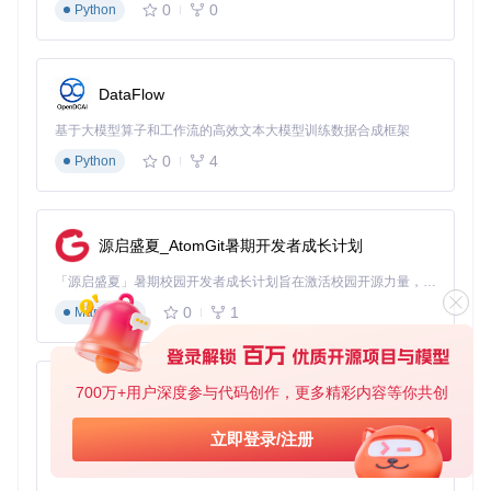
获取项目源码
0
0
Python
git 
clone
cd
 adblockpluschrome

npm install

DataFlow
在Chrome中加载扩展
基于大模型算子和工作流的高效文本大模型训练数据合成框架
访问
chrome://extensions/
0
4
Python
启用"开发者模式"
点击"加载已解压的扩展程序"
选择项目目录下的
devenv.chrome
文件夹
源启盛夏_AtomGit暑期开发者成长计划
优化建议
「源启盛夏」暑期校园开发者成长计划旨在激活校园开源力量，通过积分激励、认证扶持、资源倾斜等形式，引导高校组织和开发者完成「入驻 — 建项目 — 做贡献 — 获认证 — 得资源」的完整闭环。无论你是想带领社团入驻平台的组织者，还是希望用代码贡献证明自己的开发者，都能在这里找到属于你的成长路径。
启用"可接受广告"功能，支持优质内容创作者
0
1
定期更新过滤列表（建议每周一次）
Markdown
对常用网站添加自定义规则以优化拦截效果
开发者方案
高级配置
700万+用户深度参与代码创作，更多精彩内容等你共创
py-xiaozhi
启用调试模式
基于Python的Xiaozhi AI，适用于想要完整Xiaozhi体验而无需拥有专用硬件的用户。
立即登录/注册
0
1
Python