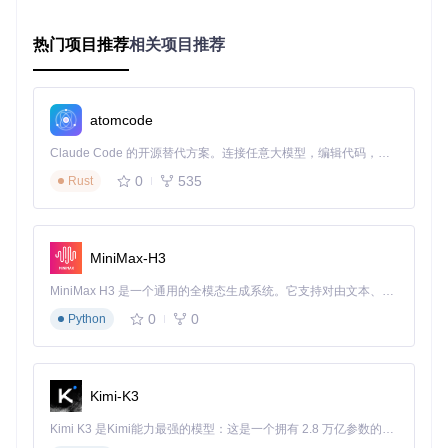
智能识别系统
lib/ml.js
实现的机器学习模型，通过分析广告的视觉特征和
热门项目推荐
相关项目推荐
行为模式，识别新型广告形式。该模型采用增量训练机制，每
周更新识别参数，对伪装成内容的原生广告识别准确率达92.
3%。
atomcode
Claude Code 的开源替代方案。连接任意大模型，编辑代码，运行命令，自动验证 — 全自动执行。用 Rust 构建，极致性能。 ｜ An open-source alternative to Claude Code. Connect any LLM, edit code, run commands, and verify changes — autonomously. Built in Rust for speed. Get Started
拦截性能对比
拦截类型
传统过滤工具
提升幅度
Adblock Plus
0
535
Rust
横幅广告
89%
98.7%
+10.9%
视频广告
76%
95.2%
+25.3%
MiniMax-H3
跟踪脚本
62%
91.5%
+47.6%
MiniMax H3 是一个通用的全模态生成系统。它支持对由文本、图像、视频和音频组成的多模态上下文进行统一理解，并能生成分辨率高达 2K、时长可达 15 秒的带原生立体声音频的视频。得益于面向任务泛化的系统设计，H3 在预训练阶段就已具备广泛的多模态上下文理解与生成能力，能够出色地执行复杂的多模态指令。
弹窗广告
82%
99.3%
+21.1%
0
0
Python
场景化配置指南
普通用户方案
Kimi-K3
基础设置
Kimi K3 是Kimi能力最强的模型：这是一个拥有 2.8 万亿参数的混合专家（MoE）模型，具备原生视觉理解能力，并支持 100 万 token 的上下文窗口。