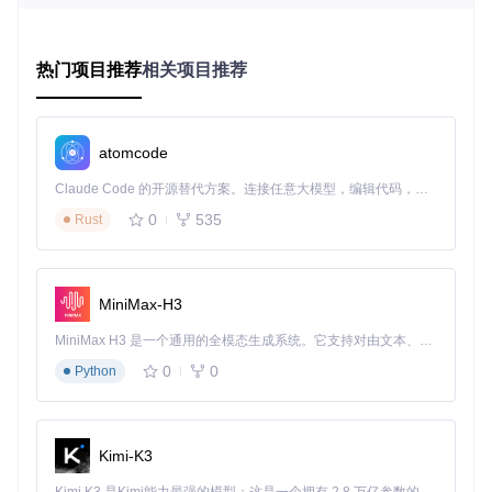
解析技术内核：如何让互动梦想照进现实
热门项目推荐
相关项目推荐
拆解实时响应引擎：从指令到执行的极速旅程
🔄 系统的毫秒级响应能力源于其创新的
模块化事件驱动架构
。
当观众发送惩罚指令时，WebSocket协议确保数据传输零延
迟；智能决策引擎根据游戏场景和主播状态，在数百毫秒内完
atomcode
成惩罚策略匹配；最后通过多维度状态监控系统确保执行过程
平稳可靠。这种"接收-分析-执行"的三步式处理流程，构成了
Claude Code 的开源替代方案。连接任意大模型，编辑代码，运行命令，自动验证 — 全自动执行。用 Rust 构建，极致性能。 ｜ An open-source alternative to Claude Code. Connect any LLM, edit code, run commands, and verify changes — autonomously. Built in Rust for speed. Get Started
实时互动的技术骨架。
0
535
Rust
图：系统核心交互界面显示惩罚强度范围(5-10)和安全阈值(M
AX:50)，直观反映实时监控状态
MiniMax-H3
解密架构设计：为何能同时应对万人互动
MiniMax H3 是一个通用的全模态生成系统。它支持对由文本、图像、视频和音频组成的多模态上下文进行统一理解，并能生成分辨率高达 2K、时长可达 15 秒的带原生立体声音频的视频。得益于面向任务泛化的系统设计，H3 在预训练阶段就已具备广泛的多模态上下文理解与生成能力，能够出色地执行复杂的多模态指令。
传统互动工具常因并发量激增导致系统卡顿，而郊狼控制器采
0
0
用分布式事件处理模型，每个惩罚指令都在独立线程中处理，
Python
避免了单一任务阻塞整个系统。这种设计使平台即使在
数千观
众同时发送指令
的高峰场景下，仍能保持稳定的响应速度和处
理能力。
Kimi-K3
开启互动之旅：从零开始的实施指南