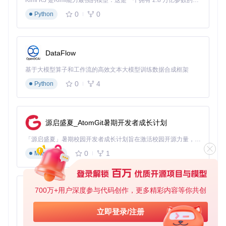
Kimi K3 是Kimi能力最强的模型：这是一个拥有 2.8 万亿参数的混合专家（MoE）模型，具备原生视觉理解能力，并支持 100 万 token 的上下文窗口。
快速上手三步骤：15分钟搭建你的互动系统
0
0
Python
获取项目代码
DataFlow
git 
clone
基于大模型算子和工作流的高效文本大模型训练数据合成框架
配置核心参数
复制
server/config.example.yaml
为
co
0
4
Python
nfig.yaml
，重点设置：
惩罚强度范围（建议初始设置5-20）
安全阈值（推荐默认值50）
源启盛夏_AtomGit暑期开发者成长计划
紧急停止快捷键（建议设置为F12）
「源启盛夏」暑期校园开发者成长计划旨在激活校园开源力量，通过积分激励、认证扶持、资源倾斜等形式，引导高校组织和开发者完成「入驻 — 建项目 — 做贡献 — 获认证 — 得资源」的完整闭环。无论你是想带领社团入驻平台的组织者，还是希望用代码贡献证明自己的开发者，都能在这里找到属于你的成长路径。
启动系统
分别启动前端和后端服务：
0
1
Markdown
# 启动前端
cd
 frontend && npm install && npm run dev

700万+用户深度参与代码创作，更多精彩内容等你共创
py-xiaozhi
# 启动后端
cd
基于Python的Xiaozhi AI，适用于想要完整Xiaozhi体验而无需拥有专用硬件的用户。
立即登录/注册
常见问题解决指南：让互动体验畅通无阻
0
1
Python