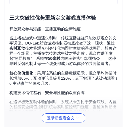
三大突破性优势重新定义游戏直播体验
释放观众参与潜能：直播互动的全新维度
当主播在游戏中遭遇失利时，传统直播往往只能收获观众的文
字调侃。DG-Lab郊狼游戏控制器彻底改变了这一现状，通过
实时互动
技术将观众指令转化为即时生效的游戏惩罚。想象这
样一个场景：主播在竞技游戏中被对手击败，观众席瞬间发
起"惩罚投票"，系统在
50毫秒
内响应并执行惩罚指令——这种
即时反馈机制让每一位观众都成为游戏体验的共同塑造者。
核心价值量化
：采用该系统的主播数据显示，观众平均停留时
长增加65%，互动评论量提升
120%
，真正实现了从被动观看 t
o 主动参与的体验升级。
构建技术信任基石：安全与性能的双重保障
在追求极致互动体验的同时，系统从未妥协于安全底线。内置
的智能安全阈值控制系统会实时监控惩罚强度，当检测到超出
预设安全范围的指令时，会自动触发保护机制。这种"自由但
不任性"的设计哲学，让主播能够放心享受互动乐趣，观众也
登录后查看全文
能在规则框架内尽情创造互动惊喜。