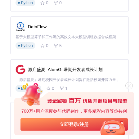
0
0
Python
DataFlow
基于大模型算子和工作流的高效文本大模型训练数据合成框架
0
5
Python
源启盛夏_AtomGit暑期开发者成长计划
「源启盛夏」暑期校园开发者成长计划旨在激活校园开源力量，通过积分激励、认证扶持、资源倾斜等形式，引导高校组织和开发者完成「入驻 — 建项目 — 做贡献 — 获认证 — 得资源」的完整闭环。无论你是想带领社团入驻平台的组织者，还是希望用代码贡献证明自己的开发者，都能在这里找到属于你的成长路径。
0
1
Markdown
700万+用户深度参与代码创作，更多精彩内容等你共创
py-xiaozhi
基于Python的Xiaozhi AI，适用于想要完整Xiaozhi体验而无需拥有专用硬件的用户。
立即登录/注册
0
1
Python