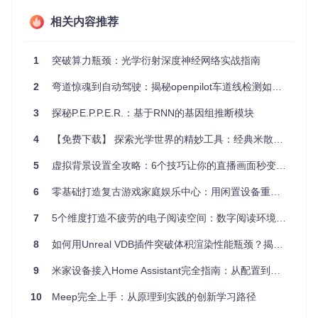
ub上报告问题或请求新功能。
相关内容推荐
为了确保准确引用，如果你在研究中使用了Neuroptica，请引
用相关GitHub仓库和JSQTE论文。
1
突破算力瓶颈：光学衍射深度神经网络实战指南
借助Neuroptica，你可以更深入地探索纳米光子学的边界，搭
2
弯道惊魂到自动驾驶：揭秘openpilot车道线检测如何让250种车型实现厘米级定位
建独特的光子神经网络，甚至重新定义光子计算的可能性。现
在就尝试一下这个强大的开源项目，开启你的光子计算之旅
3
探秘P.E.P.P.E.R.：基于RNN的基因组推断模块
吧！
4
【免费下载】 探索光学世界的精妙工具：经典米散射MATLAB实现
5
虚拟背景设置全攻略：6个技巧让你的直播画面秒变专业水准
6
零基础打造复古游戏家庭娱乐中心：用闲置设备重温经典游戏时光
7
5个维度打造不疲劳的电子阅读空间：数字阅读环境优化全指南
8
如何用Unreal VDB插件突破体积渲染性能瓶颈？揭秘实时体积数据处理核心优势
9
米家设备接入Home Assistant完全指南：从配置到精通
10
Meep完全上手：从原理到实践的创新学习路径