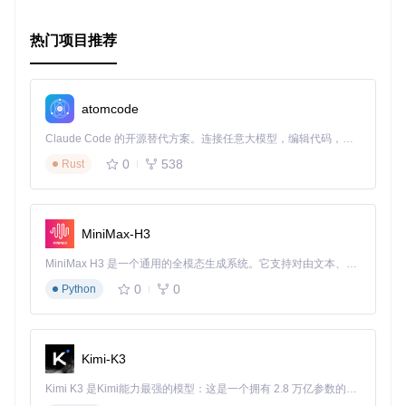
热门项目推荐
atomcode
Claude Code 的开源替代方案。连接任意大模型，编辑代码，运行命令，自动验证 — 全自动执行。用 Rust 构建，极致性能。 ｜ An open-source alternative to Claude Code. Connect any LLM, edit code, run commands, and verify changes — autonomously. Built in Rust for speed. Get Started
0
538
Rust
MiniMax-H3
MiniMax H3 是一个通用的全模态生成系统。它支持对由文本、图像、视频和音频组成的多模态上下文进行统一理解，并能生成分辨率高达 2K、时长可达 15 秒的带原生立体声音频的视频。得益于面向任务泛化的系统设计，H3 在预训练阶段就已具备广泛的多模态上下文理解与生成能力，能够出色地执行复杂的多模态指令。
0
0
Python
Kimi-K3
Kimi K3 是Kimi能力最强的模型：这是一个拥有 2.8 万亿参数的混合专家（MoE）模型，具备原生视觉理解能力，并支持 100 万 token 的上下文窗口。