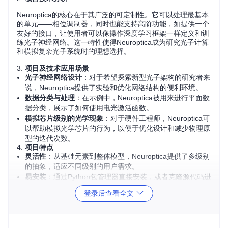
Neuroptica的核心在于其广泛的可定制性。它可以处理最基本
的单元——相位调制器，同时也能支持高阶功能，如提供一个
友好的接口，让使用者可以像操作深度学习框架一样定义和训
练光子神经网络。这一特性使得Neuroptica成为研究光子计算
和模拟复杂光子系统时的理想选择。
3.
项目及技术应用场景
光子神经网络设计
：对于希望探索新型光子架构的研究者来
说，Neuroptica提供了实验和优化网络结构的便利环境。
数据分类与处理
：在示例中，Neuroptica被用来进行平面数
据分类，展示了如何使用电光激活函数。
模拟芯片级别的光学现象
：对于硬件工程师，Neuroptica可
以帮助模拟光学芯片的行为，以便于优化设计和减少物理原
型的迭代次数。
4.
项目特点
灵活性
：从基础元素到整体模型，Neuroptica提供了多级别
的抽象，适应不同级别的用户需求。
易安装
：通过Python包管理器直接安装，或者克隆源代码进
行定制开发。
登录后查看全文
文档丰富
：详细的文档指导帮助快速上手，并有示例笔记本
供参考学习。
社区支持
：由Ben Bartlett、Momchil Minkov、Tyler Hughe
s、Ian Williamson等作者创建并维护，你可以放心地在GitH