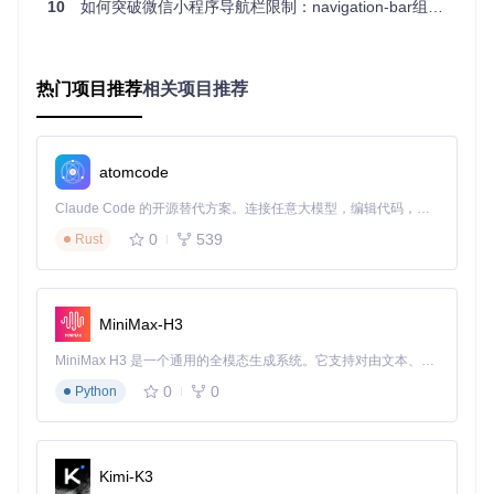
10
如何突破微信小程序导航栏限制：navigation-bar组件深度实践
能完整性上，提供15种基础配置属性、3个自定义slot和8个事
件回调，满足90%以上的导航栏使用场景。
根据第三方测试机构提供的数据，采用navigation-bar组件的
热门项目推荐
相关项目推荐
小程序在用户留存率上平均提升12%，页面切换体验评分提高
1.8分（满分5分），充分证明了组件在用户体验优化方面的积
极作用。
atomcode
四、实战集成指南
Claude Code 的开源替代方案。连接任意大模型，编辑代码，运行命令，自动验证 — 全自动执行。用 Rust 构建，极致性能。 ｜ An open-source alternative to Claude Code. Connect any LLM, edit code, run commands, and verify changes — autonomously. Built in Rust for speed. Get Started
4.1 准备工作
0
539
Rust
首先通过Git克隆项目代码库到本地开发环境：
git 
clone
MiniMax-H3
进入项目目录后，安装必要的依赖包：
MiniMax H3 是一个通用的全模态生成系统。它支持对由文本、图像、视频和音频组成的多模态上下文进行统一理解，并能生成分辨率高达 2K、时长可达 15 秒的带原生立体声音频的视频。得益于面向任务泛化的系统设计，H3 在预训练阶段就已具备广泛的多模态上下文理解与生成能力，能够出色地执行复杂的多模态指令。
0
0
Python
cd
使用微信开发者工具打开项目，在"详情"面板中勾选"使用npm
Kimi-K3
模块"选项，完成基础环境配置。