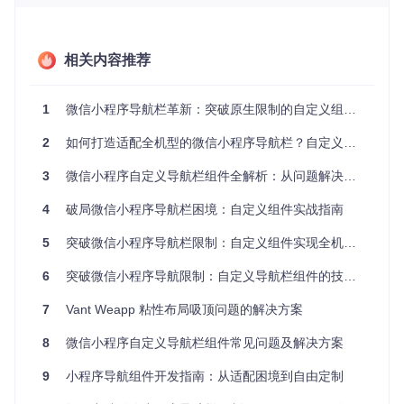
个层级：基础适配层、功能控制层和扩展接口层。
基础适配层通过微信小程序API
wx.getMenuButtonBoundin
gClientRect()
获取胶囊按钮位置信息，结合
wx.getSyste
相关内容推荐
mInfoSync()
返回的状态栏高度，建立动态布局计算模型。
组件内部维护了包含200+机型的设备参数数据库，通过设备型
号匹配实现精准适配。功能控制层采用属性驱动开发模式，将
1
微信小程序导航栏革新：突破原生限制的自定义组件全攻略
导航栏功能抽象为可配置属性，支持背景样式、按钮显示、标
题设置等基础功能。扩展接口层通过slot机制和自定义事件，
2
如何打造适配全机型的微信小程序导航栏？自定义组件的技术实现与应用指南
提供灵活的功能扩展能力，满足个性化需求。
3
微信小程序自定义导航栏组件全解析：从问题解决到价值创造
组件采用TypeScript开发，遵循单向数据流原则，确保状态管
理的可预测性。内部实现了防抖节流机制，在设备参数变化时
4
破局微信小程序导航栏困境：自定义组件实战指南
自动触发重绘，保证界面一致性。
5
突破微信小程序导航栏限制：自定义组件实现全机型适配与个性化设计
三、组件核心价值呈现
6
突破微信小程序导航限制：自定义导航栏组件的技术实现与价值分析
navigation-bar组件通过技术创新为开发团队创造多维度价
值。在开发效率方面，组件将平均导航栏开发周期从12人天缩
7
Vant Weapp 粘性布局吸顶问题的解决方案
短至2人天，降低83%的开发成本。性能表现上，组件初始化
时间控制在30ms以内，内存占用较原生方案降低40%，页面
8
微信小程序自定义导航栏组件常见问题及解决方案
切换流畅度提升25%。
9
小程序导航组件开发指南：从适配困境到自由定制
兼容性方面，组件已通过微信小程序官方兼容性测试，支持微
信客户端7.0.0及以上版本，覆盖99.8%的活跃用户设备。在功