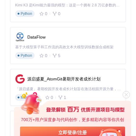
4.2 核心配置
Kimi K3 是Kimi能力最强的模型：这是一个拥有 2.8 万亿参数的混合专家（MoE）模型，具备原生视觉理解能力，并支持 100 万 token 的上下文窗口。
0
0
Python
在需要使用导航栏的页面配置文件（.json）中注册组件：
{
"usingComponents"
:
{
DataFlow
"nav-bar"
:
"/components/navBar/navBar"
}
,
基于大模型算子和工作流的高效文本大模型训练数据合成框架
"navigationStyle"
:
"custom"
0
5
Python
}
在页面布局文件（.wxml）中添加基础导航栏代码：
源启盛夏_AtomGit暑期开发者成长计划
<
nav-bar
「源启盛夏」暑期校园开发者成长计划旨在激活校园开源力量，通过积分激励、认证扶持、资源倾斜等形式，引导高校组织和开发者完成「入驻 — 建项目 — 做贡献 — 获认证 — 得资源」的完整闭环。无论你是想带领社团入驻平台的组织者，还是希望用代码贡献证明自己的开发者，都能在这里找到属于你的成长路径。
title
=
"首页"
background
=
"#ffffff"
0
1
Markdown
color
=
"#333333"
back
=
"{{true}}"
home
=
"{{true}}"
bind:back
=
"onBackTap"
700万+用户深度参与代码创作，更多精彩内容等你共创
py-xiaozhi
bind:home
=
"onHomeTap"
>
</
nav-bar
>
基于Python的Xiaozhi AI，适用于想要完整Xiaozhi体验而无需拥有专用硬件的用户。
立即登录/注册