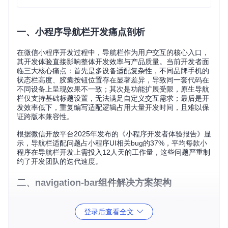
一、小程序导航栏开发痛点剖析
在微信小程序开发过程中，导航栏作为用户交互的核心入口，
其开发体验直接影响整体开发效率与产品质量。当前开发者面
临三大核心痛点：首先是多设备适配复杂性，不同品牌手机的
状态栏高度、胶囊按钮位置存在显著差异，导致同一套代码在
不同设备上呈现效果不一致；其次是功能扩展受限，原生导航
栏仅支持基础标题设置，无法满足自定义交互需求；最后是开
发效率低下，重复编写适配逻辑占用大量开发时间，且难以保
证跨版本兼容性。
根据微信开放平台2025年发布的《小程序开发者体验报告》显
示，导航栏适配问题占小程序UI相关bug的37%，平均每款小
程序在导航栏开发上需投入12人天的工作量，这些问题严重制
约了开发团队的迭代速度。
二、navigation-bar组件解决方案架构
navigation-bar组件采用组件化设计思想，通过封装设备适配
登录后查看全文
逻辑与交互功能，为开发者提供开箱即用的导航栏解决方案。
该组件基于微信小程序自定义组件规范开发，核心架构包含三