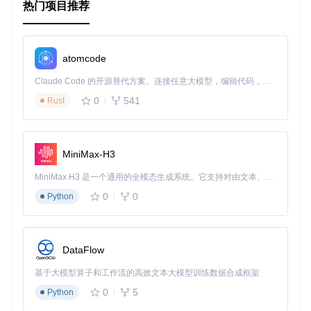
热门项目推荐
atomcode
Claude Code 的开源替代方案。连接任意大模型，编辑代码，运行命令，自动验证 — 全自动执行。用 Rust 构建，极致性能。 ｜ An open-source alternative to Claude Code. Connect any LLM, edit code, run commands, and verify changes — autonomously. Built in Rust for speed. Get Started
0
541
Rust
MiniMax-H3
MiniMax H3 是一个通用的全模态生成系统。它支持对由文本、图像、视频和音频组成的多模态上下文进行统一理解，并能生成分辨率高达 2K、时长可达 15 秒的带原生立体声音频的视频。得益于面向任务泛化的系统设计，H3 在预训练阶段就已具备广泛的多模态上下文理解与生成能力，能够出色地执行复杂的多模态指令。
0
0
Python
DataFlow
基于大模型算子和工作流的高效文本大模型训练数据合成框架
0
5
Python