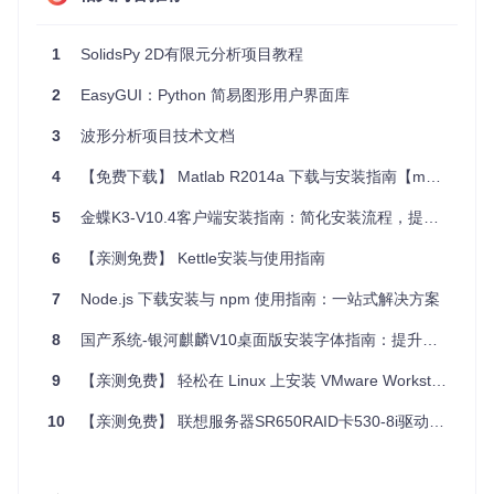
开发者通常从
examples/
目录下的示例开始学习如何启动和使
用EasyGUI。
1
SolidsPy 2D有限元分析项目教程
三、项目的配置文件介绍
2
EasyGUI：Python 简易图形用户界面库
EasyGUI项目本身并不强调外部配置文件的使用，它的配置和
定制主要是通过代码内的参数直接设定。这意味着，对于大多
3
波形分析项目技术文档
数用例，你不会找到一个传统的
.ini
或者
.yaml
形式的配置文
件来控制其行为。若需调整EasyGUI的行为，比如更改默认字
4
【免费下载】 Matlab R2014a 下载与安装指南【matlab下载】
体或颜色等，开发者应直接在使用EasyGUI的Python脚本中进
行相应的设置。
5
金蝶K3-V10.4客户端安装指南：简化安装流程，提升工作效率
不过，对于开发和安装流程，
setup.cfg
和
setup.py
可以视
6
【亲测免费】 Kettle安装与使用指南
为间接的配置文件，它们控制了包的构建和安装选项。这些不
是面向终端用户的配置，而是开发者在发布或定制安装包时使
7
Node.js 下载安装与 npm 使用指南：一站式解决方案
用的。
8
国产系统-银河麒麟V10桌面版安装字体指南：提升系统使用体验
以上内容是对EasyGUI项目基础结构的概述，帮助用户快速理
解如何开始使用这一简化版的GUI解决方案。
9
【亲测免费】 轻松在 Linux 上安装 VMware Workstation：一站式指南
10
【亲测免费】 联想服务器SR650RAID卡530-8i驱动程序安装指南：确保硬件与系统完美协同