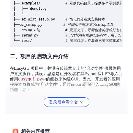
├── examples/            # 示例代码目录，提供多个示例以展示如何使
│   ├── demo1.py

│   └── ...

├── ez
_dist_
setup.py     # 简化的分布式安装脚本

├──ez
_setup.py          # 可能用于旧版本的setup工具

├── setup.cfg            # 配置文件，可能包含构建或打包相关的设
├── setup.py             # Python标准的安装脚本，用于安装此库

二、项目的启动文件介绍
在EasyGUI项目中，并没有传统意义上的“启动文件”供最终用
户直接执行，其设计思路是让开发者在其Python应用中导入并
使用
easygui.py
中的函数来构建GUI。因此，开发者的应用
程序本身将成为“启动文件”，通过import语句引入EasyGUI的
功能，如：
登录后查看全文
from
 easygui 
import
 *

# 接下来调用EasyGUI的各种对话框函数进行交互。
msgbox(
"Hello, World!"
, title=
"EasyGUI Demo"
相关内容推荐