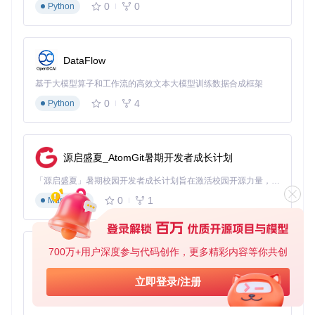
主版本变更：不兼容的API修改
0
0
Python
次版本变更：向后兼容的功能新增
修订号变更：向后兼容的问题修复
当遇到技能冲突时：
DataFlow
执行诊断：
$skill-manager diagnose conflicts
基于大模型算子和工作流的高效文本大模型训练数据合成框架
解决方案：
0
4
Python
版本降级：
$skill-manager install skill-name@
1.2.0
隔离运行：
$skill-manager isolate skill-name
依赖替换：
$skill-manager replace dependency
源启盛夏_AtomGit暑期开发者成长计划
old-skill new-skill
「源启盛夏」暑期校园开发者成长计划旨在激活校园开源力量，通过积分激励、认证扶持、资源倾斜等形式，引导高校组织和开发者完成「入驻 — 建项目 — 做贡献 — 获认证 — 得资源」的完整闭环。无论你是想带领社团入驻平台的组织者，还是希望用代码贡献证明自己的开发者，都能在这里找到属于你的成长路径。
生态共建：从使用者到贡献者的进化之路
0
1
Markdown
技能开发三原则：打造高质量可复用技能
问题导向原则
：每个技能应解决一个具体问题，避免功能堆
700万+用户深度参与代码创作，更多精彩内容等你共创
py-xiaozhi
砌。例如"代码注释生成"技能专注于自动生成规范注释，而非
同时处理代码优化。
基于Python的Xiaozhi AI，适用于想要完整Xiaozhi体验而无需拥有专用硬件的用户。
立即登录/注册
兼容性设计原则
：技能开发需考虑：
0
1
Python