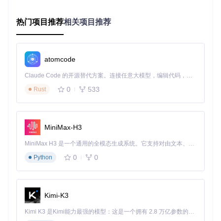
浏览技能目录：查看
skills/.curated/
下的可用技能清
单
执行安装命令：
$skill-manager install text-summ
热门项目推荐
相关项目推荐
arization
（以文本摘要技能为例）
验证安装结果：
$skill-manager verify text-summa
rization
atomcode
技能组合调用：
使用文本摘要技能处理文档，并通过邮件
发送技能传递结果
Claude Code 的开源替代方案。连接任意大模型，编辑代码，运行命令，自动验证 — 全自动执行。用 Rust 构建，极致性能。 ｜ An open-source alternative to Claude Code. Connect any LLM, edit code, run commands, and verify changes — autonomously. Built in Rust for speed. Get Started
当需要尝试实验性技能时：
0
533
Rust
指定安装路径：
$skill-manager install --source
.experimental/code-review
启用沙盒模式：
$skill-manager sandbox enable
（隔
MiniMax-H3
离实验性技能与核心系统）
MiniMax H3 是一个通用的全模态生成系统。它支持对由文本、图像、视频和音频组成的多模态上下文进行统一理解，并能生成分辨率高达 2K、时长可达 15 秒的带原生立体声音频的视频。得益于面向任务泛化的系统设计，H3 在预训练阶段就已具备广泛的多模态上下文理解与生成能力，能够出色地执行复杂的多模态指令。
风险评估：
$skill-manager risk-assess code-revi
ew
（获取兼容性和安全评估报告）
0
0
Python
反馈改进：通过
$skill-manager feedback code-rev
iew
提交使用体验
版本兼容与冲突解决方案
Kimi-K3
技能库采用语义化版本控制（SemVer），每个技能版本号格
式为
主版本.次版本.修订号
：
Kimi K3 是Kimi能力最强的模型：这是一个拥有 2.8 万亿参数的混合专家（MoE）模型，具备原生视觉理解能力，并支持 100 万 token 的上下文窗口。