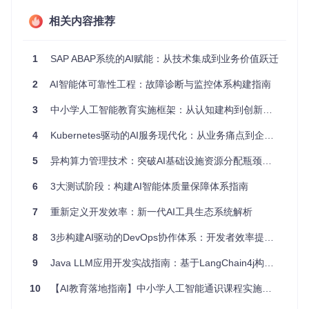
技能封装标准化 → 将操作逻辑打包成即插模块
相关内容推荐
每个技能本质上是一组标准化的能力单元，包含执行指令、依
赖脚本和资源文件。这种封装方式使技能具备"即插即用"特
性：开发时遵循统一接口规范，使用时通过简单命令调用，更
1
SAP ABAP系统的AI赋能：从技术集成到业务价值跃迁
新时只需替换模块文件。这种设计大幅降低了AI代理的能力扩
展门槛，使非专业开发者也能轻松为AI添加新功能。
2
AI智能体可靠性工程：故障诊断与监控体系构建指南
实践指南：从安装到精通的技能管理之道
3
中小学人工智能教育实施框架：从认知建构到创新实践
4
Kubernetes驱动的AI服务现代化：从业务痛点到企业价值的实现路径
快速上手通道：零基础启动技能引擎
当需要让AI代理获得基础能力时：
5
异构算力管理技术：突破AI基础设施资源分配瓶颈的创新实践
系统技能自动就绪：检查
skills/.system/
目录，核心功
6
3大测试阶段：构建AI智能体质量保障体系指南
能如文件操作、网络请求等已默认安装
验证安装状态：通过
$skill-manager list system
命
7
重新定义开发效率：新一代AI工具生态系统解析
令查看已激活的系统技能
8
3步构建AI驱动的DevOps协作体系：开发者效率提升指南
立即开始使用：直接在指令中调用技能名称，如
使用文件
分析技能处理data.csv
9
Java LLM应用开发实战指南：基于LangChain4j构建企业级AI系统
进阶使用技巧：解锁技能组合的无限可能
当需要安装精选技能时：
10
【AI教育落地指南】中小学人工智能通识课程实施策略与工具包