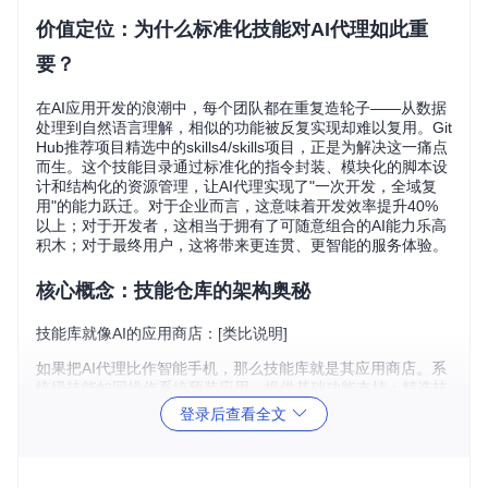
价值定位：为什么标准化技能对AI代理如此重
要？
在AI应用开发的浪潮中，每个团队都在重复造轮子——从数据
处理到自然语言理解，相似的功能被反复实现却难以复用。Git
Hub推荐项目精选中的skills4/skills项目，正是为解决这一痛点
而生。这个技能目录通过标准化的指令封装、模块化的脚本设
计和结构化的资源管理，让AI代理实现了"一次开发，全域复
用"的能力跃迁。对于企业而言，这意味着开发效率提升40%
以上；对于开发者，这相当于拥有了可随意组合的AI能力乐高
积木；对于最终用户，这将带来更连贯、更智能的服务体验。
核心概念：技能仓库的架构奥秘
技能库就像AI的应用商店：[类比说明]
如果把AI代理比作智能手机，那么技能库就是其应用商店。系
统级技能如同操作系统预装应用，提供基础功能支持；精选技
能类似官方推荐应用，经过严格测试确保兼容性；实验性技能
登录后查看全文
则像测试版应用，为前沿探索提供可能。这种三层架构既保证
了核心功能的稳定性，又为创新预留了空间，形成动态平衡的
生态系统。