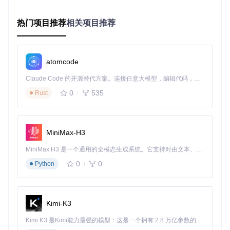
三、多环境部署指南：从开发到生产的全流程实
热门项目推荐
相关项目推荐
践
开发环境集成
atomcode
在开发环境中集成Inter字体可通过多种方式实现。对于Web开
发项目，推荐使用npm包管理工具进行安装：
Claude Code 的开源替代方案。连接任意大模型，编辑代码，运行命令，自动验证 — 全自动执行。用 Rust 构建，极致性能。 ｜ An open-source alternative to Claude Code. Connect any LLM, edit code, run commands, and verify changes — autonomously. Built in Rust for speed. Get Started
0
535
Rust
该包包含经过优化的WOFF2格式文件及配套的CSS样式表，
支持现代浏览器的字体子集加载功能。对于需要本地开发的场
MiniMax-H3
景，可通过Git克隆完整项目仓库：
MiniMax H3 是一个通用的全模态生成系统。它支持对由文本、图像、视频和音频组成的多模态上下文进行统一理解，并能生成分辨率高达 2K、时长可达 15 秒的带原生立体声音频的视频。得益于面向任务泛化的系统设计，H3 在预训练阶段就已具备广泛的多模态上下文理解与生成能力，能够出色地执行复杂的多模态指令。
git 
clone
0
0
Python
项目源码中包含完整的字体构建工具链，支持自定义字重组合
与特性子集生成。
Kimi-K3
生产环境部署
Kimi K3 是Kimi能力最强的模型：这是一个拥有 2.8 万亿参数的混合专家（MoE）模型，具备原生视觉理解能力，并支持 100 万 token 的上下文窗口。
生产环境部署需考虑性能优化与兼容性保障。推荐采用字体子