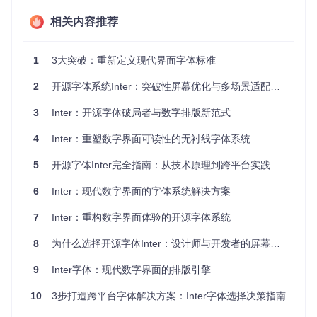
Retina屏幕与普通LCD屏幕间实现了无缝过渡。字体文件采用
WOFF2压缩格式，较传统TTF格式减少了40%的文件体积，
相关内容推荐
显著提升了网页加载速度。
二、技术原理解析：从字形设计到渲染优化
1
3大突破：重新定义现代界面字体标准
2
开源字体系统Inter：突破性屏幕优化与多场景适配解决方案
Inter字体系统的技术深度体现在其多层次的优化策略。在微观
层面，字体设计团队重新定义了关键字符的视觉比例，将小写
3
Inter：开源字体破局者与数字排版新范式
字母的x高度提升至大写字母高度的68%，这一参数经过超过5
00小时的用户阅读测试验证，在保证易读性的同时最大化了信
息密度。字符间的视觉平衡通过自定义的kerning表实现，包
4
Inter：重塑数字界面可读性的无衬线字体系统
含超过2000组字符对的精确调整数据。
5
开源字体Inter完全指南：从技术原理到跨平台实践
Inter文本版与显示版技术参数对比：蓝色基线与橙色参考线展
6
Inter：现代数字界面的字体系统解决方案
示x高度差异对可读性的影响
7
Inter：重构数字界面体验的开源字体系统
OpenType特性支持是Inter的另一技术亮点，其内置的42项高
级排版特性包括上下文替代（calt）、分数（frac）、上标（s
8
为什么选择开源字体Inter：设计师与开发者的屏幕优化指南
ups）等功能。特别值得关注的是其变量字体（Variable Fon
t）实现，通过单一字体文件包含从Thin到Black的9种字重变
9
Inter字体：现代数字界面的排版引擎
化，配合12个可调轴参数，为界面设计提供了前所未有的灵活
性。这种技术架构使文件体积减少60%，同时保持了完整的排
10
3步打造跨平台字体解决方案：Inter字体选择决策指南
版表现力。