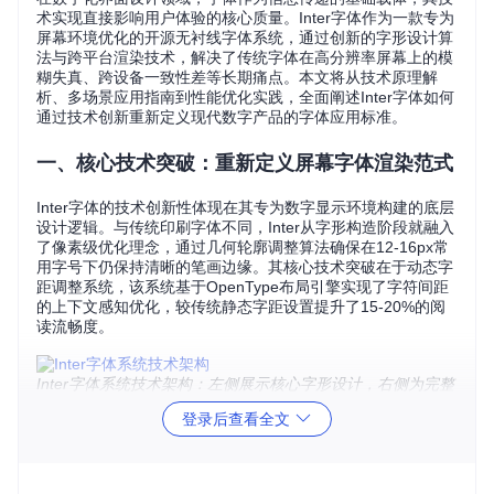
术实现直接影响用户体验的核心质量。Inter字体作为一款专为
屏幕环境优化的开源无衬线字体系统，通过创新的字形设计算
法与跨平台渲染技术，解决了传统字体在高分辨率屏幕上的模
糊失真、跨设备一致性差等长期痛点。本文将从技术原理解
析、多场景应用指南到性能优化实践，全面阐述Inter字体如何
通过技术创新重新定义现代数字产品的字体应用标准。
一、核心技术突破：重新定义屏幕字体渲染范式
Inter字体的技术创新性体现在其专为数字显示环境构建的底层
设计逻辑。与传统印刷字体不同，Inter从字形构造阶段就融入
了像素级优化理念，通过几何轮廓调整算法确保在12-16px常
用字号下仍保持清晰的笔画边缘。其核心技术突破在于动态字
距调整系统，该系统基于OpenType布局引擎实现了字符间距
的上下文感知优化，较传统静态字距设置提升了15-20%的阅
读流畅度。
Inter字体系统技术架构：左侧展示核心字形设计，右侧为完整
字符集渲染效果
登录后查看全文
在技术实现上，Inter采用了模块化的字形构建方法，将每个字
符分解为基础几何组件与动态调整参数。这种设计允许字体引
擎根据不同显示设备的DPI特性实时优化字形细节，特别是在