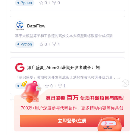
0
0
Python
集化技术，只包含项目所需的字符集，可将文件体积减少70%
以上。以下是典型的Webpack配置示例：
module
.
exports
 = {

DataFlow
module
: {

rules
: [

基于大模型算子和工作流的高效文本大模型训练数据合成框架
      {

0
4
Python
test
: 
/\.(woff|woff2)$/
,

use
: {

loader
: 
'file-loader'
,

options
: {

源启盛夏_AtomGit暑期开发者成长计划
name
: 
'[name].[ext]'
,

outputPath
: 
'fonts/'
「源启盛夏」暑期校园开发者成长计划旨在激活校园开源力量，通过积分激励、认证扶持、资源倾斜等形式，引导高校组织和开发者完成「入驻 — 建项目 — 做贡献 — 获认证 — 得资源」的完整闭环。无论你是想带领社团入驻平台的组织者，还是希望用代码贡献证明自己的开发者，都能在这里找到属于你的成长路径。
          }

        }

0
1
Markdown
      }

    ]

  }

700万+用户深度参与代码创作，更多精彩内容等你共创
py-xiaozhi
对于移动应用开发，建议将字体文件集成到应用资源中，通过
基于Python的Xiaozhi AI，适用于想要完整Xiaozhi体验而无需拥有专用硬件的用户。
立即登录/注册
原生API加载。iOS平台可将字体文件添加到项目的Info.plist配
0
1
Python
置中，Android平台则需放置在assets/fonts目录下。