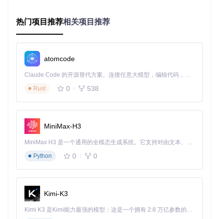
核心创新点：双模型动态适配技术
热门项目推荐
相关项目推荐
🚀
核心创新点
：自适应双模型架构
docling-models创新性地提供精确(accurate)和快速(fast)
两种表格识别模型，通过动态选择机制满足不同业务场景
需求：
atomcode
Claude Code 的开源替代方案。连接任意大模型，编辑代码，运行命令，自动验证 — 全自动执行。用 Rust 构建，极致性能。 ｜ An open-source alternative to Claude Code. Connect any LLM, edit code, run commands, and verify changes — autonomously. Built in Rust for speed. Get Started
精确模型：6层编码器+6层解码器架构，复杂表格识别
准确率达93.6%
0
538
Rust
快速模型：4层编码器+2层解码器架构，处理速度提升4.
3倍，CPU环境可实时响应
智能路由：根据表格复杂度和实时性要求自动选择最优
模型
MiniMax-H3
性能对比：重新定义文档处理效率
MiniMax H3 是一个通用的全模态生成系统。它支持对由文本、图像、视频和音频组成的多模态上下文进行统一理解，并能生成分辨率高达 2K、时长可达 15 秒的带原生立体声音频的视频。得益于面向任务泛化的系统设计，H3 在预训练阶段就已具备广泛的多模态上下文理解与生成能力，能够出色地执行复杂的多模态指令。
通过多维度性能测试，docling-models在各类场景下均展现出
0
0
Python
显著优势：
radarChart

    title 文档处理能力雷达图

Kimi-K3
    axis 准确率,速度,元素支持,部署难度,资源消耗

    "传统方案" [75, 20, 30, 60, 70]

Kimi K3 是Kimi能力最强的模型：这是一个拥有 2.8 万亿参数的混合专家（MoE）模型，具备原生视觉理解能力，并支持 100 万 token 的上下文窗口。
    "docling-models(精确)" [93.6, 65, 90, 30, 60]
