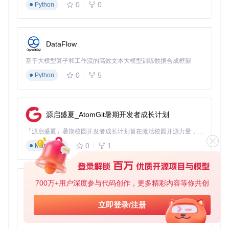
0
0
Python
传统
docling-mode
docling-mode
评估维度
ls(精确)
ls(快速)
方案
DataFlow
表格识别准
75-8
93.6%
88.2%
确率
0%
基于大模型算子和工作流的高效文本大模型训练数据合成框架
处理速度
0
5
Python
0.5-2
15-20
40-50
(页/分钟)
支持元素类
3-5
12种
12种
种
型
源启盛夏_AtomGit暑期开发者成长计划
部署复杂度
高
中
低
「源启盛夏」暑期校园开发者成长计划旨在激活校园开源力量，通过积分激励、认证扶持、资源倾斜等形式，引导高校组织和开发者完成「入驻 — 建项目 — 做贡献 — 获认证 — 得资源」的完整闭环。无论你是想带领社团入驻平台的组织者，还是希望用代码贡献证明自己的开发者，都能在这里找到属于你的成长路径。
3-4G
内存占用
2.8GB
1.2GB
B
0
1
Markdown
3步完成企业级部署的实战指南
700万+用户深度参与代码创作，更多精彩内容等你共创
py-xiaozhi
步骤1：环境准备与代码获取
选择合适的部署环境是确保系统稳定运行的基础。根据业务需
基于Python的Xiaozhi AI，适用于想要完整Xiaozhi体验而无需拥有专用硬件的用户。
立即登录/注册
求选择配置：
0
1
Python