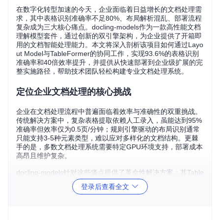
在数字化转型加速的今天，企业面临着日益增长的文档处理需
求，其中表格识别准确率不足80%、布局解析混乱、部署流程
复杂成为三大核心痛点。docling-models作为一款高性能文档
理解模型套件，通过创新的双引擎架构，为企业提供了开箱即
用的文档智能处理能力。本文将深入剖析该项目如何通过Layo
ut Model与TableFormer的协同工作，实现93.6%的表格识别
准确率和40倍效率提升，并提供从快速部署到企业级扩展的完
整实施路径，帮助技术团队轻松构建专业文档处理系统。
定位企业文档处理的核心挑战
企业在文档处理流程中普遍面临着效率与准确性的双重挑战。
传统解决方案中，复杂表格提取依赖人工录入，虽能达到95%
准确率但效率仅为0.5页/分钟；规则引擎驱动的布局识别通常
只能支持3-5种元素类型，难以应对多样化的文档结构。更棘
手的是，多数文档处理系统需要特定GPU环境支持，部署成本
高昂且维护复杂。
docling-models针对这些痛点提供了革命性解决方案：其Table
Former模型将表格提取效率提升40倍的同时保持93.6%的准
登录后查看全文
确率；RT-DETR架构的Layout Model支持12种布局元素识
别，元素覆盖度提升240%；通过Docker容器化技术，实现了
CPU/GPU环境自适应，部署成本降低60%。这一解决方案特
别优化了中文文档场景，成为企业级文档智能处理的理想选