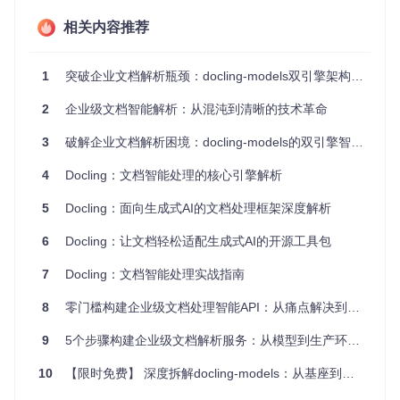
择。
相关内容推荐
解析双引擎架构的技术突破
1
突破企业文档解析瓶颈：docling-models双引擎架构革新与实践指南
突破传统流程的两阶段处理架构
2
企业级文档智能解析：从混沌到清晰的技术革命
docling-models采用创新的两阶段处理架构，彻底改变了传统
文档处理的线性流程：
3
破解企业文档解析困境：docling-models的双引擎智能处理实践指南
flowchart LR

4
Docling：文档智能处理的核心引擎解析
    A[PDF文档输入] --> B[Layout Model布局识别]

    B --> C{元素分类}

5
Docling：面向生成式AI的文档处理框架深度解析
    C -->|表格| D[TableFormer结构解析]

    C -->|非表格| E[文本/图片提取]

6
Docling：让文档轻松适配生成式AI的开源工具包
    D --> F[表格JSON输出]

    E --> G[文本Markdown输出]

7
Docling：文档智能处理实战指南
8
零门槛构建企业级文档处理智能API：从痛点解决到性能优化全指南
第一阶段
由Layout Model完成文档整体布局分析，采用RT-DE
TR架构精准识别12种文档元素，包括标题、脚注、公式等关
9
5个步骤构建企业级文档解析服务：从模型到生产环境的完整指南
键内容。
第二阶段
针对识别出的表格元素，通过TableFormer
模型进行精细化结构解析，实现单元格级别的内容提取与结构
10
【限时免费】 深度拆解docling-models：从基座到技术实现
化。