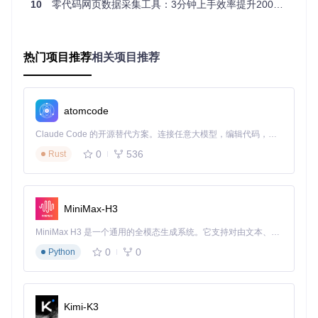
10
零代码网页数据采集工具：3分钟上手效率提升200%的实战指南
数据导出格式不兼容？多种格式一键导出
采集到的数据需要进一步分析，但格式不兼容往往成为新的障
碍。Web Scraper支持将数据导出为CSV、JSON等多种格
热门项目推荐
相关项目推荐
式，无缝对接Excel、Google Sheets等数据分析工具，让你的
工作流更加顺畅。
避坑指南
atomcode
处理动态内容时，适当增加页面加载延迟，确保内容完全加
载
Claude Code 的开源替代方案。连接任意大模型，编辑代码，运行命令，自动验证 — 全自动执行。用 Rust 构建，极致性能。 ｜ An open-source alternative to Claude Code. Connect any LLM, edit code, run commands, and verify changes — autonomously. Built in Rust for speed. Get Started
避免短时间内对同一网站发送大量请求，建议设置合理的请
0
536
Rust
求间隔
导出数据前先使用预览功能检查数据完整性，避免遗漏重要
字段
MiniMax-H3
能力解析：Web Scraper核心功能深度剖析
MiniMax H3 是一个通用的全模态生成系统。它支持对由文本、图像、视频和音频组成的多模态上下文进行统一理解，并能生成分辨率高达 2K、时长可达 15 秒的带原生立体声音频的视频。得益于面向任务泛化的系统设计，H3 在预训练阶段就已具备广泛的多模态上下文理解与生成能力，能够出色地执行复杂的多模态指令。
数据提取决策树：选择器类型全解析
0
0
Python
Web Scraper提供了多种选择器类型，针对不同的数据提取场
景进行了优化：
文本选择器
：用于提取网页中的文本内容，如标题、描述
Kimi-K3