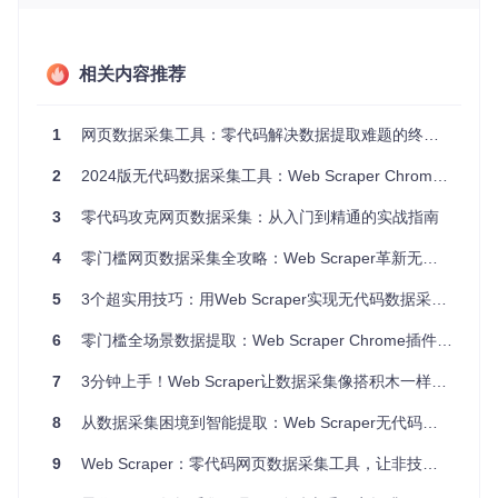
图：Web Scraper数据采集流程示意图，展示了从多页面数据
抓取到最终表格数据输出的完整过程
避坑指南
相关内容推荐
首次使用时建议选择结构清晰的网站进行练习，避免直接挑
战复杂的动态网站
采集前先确认目标网站的robots.txt规则，遵守网站的数据
1
网页数据采集工具：零代码解决数据提取难题的终极方案
采集政策
对于商业用途的数据采集，务必获得网站所有者的授权
2
2024版无代码数据采集工具：Web Scraper Chrome插件全攻略
场景破局：三大核心场景解决你的数据采集难题
3
零代码攻克网页数据采集：从入门到精通的实战指南
4
零门槛网页数据采集全攻略：Web Scraper革新无代码数据提取体验
动态网页抓不到数据？可视化选择器轻松应对
现代网站广泛采用AJAX动态加载技术，传统静态爬虫往往只
5
3个超实用技巧：用Web Scraper实现无代码数据采集的高效价值
能获取页面初始内容。Web Scraper的可视化选择器能够直接
在浏览器中定位动态加载的元素，实时预览提取结果，让你不
6
零门槛全场景数据提取：Web Scraper Chrome插件的颠覆式应用指南
再错过任何重要数据。
7
3分钟上手！Web Scraper让数据采集像搭积木一样简单 | 2023全场景指南
反爬机制总被封？智能模拟浏览器行为绕过限制
8
从数据采集困境到智能提取：Web Scraper无代码工具的全场景应用指南
面对日益严格的反爬措施，许多采集工具频繁被网站识别并封
禁。Web Scraper通过模拟真实用户的浏览行为，包括随机延
9
Web Scraper：零代码网页数据采集工具，让非技术人员轻松获取网络信息
迟、滚动操作和点击交互，有效降低被识别的风险，提高数据
采集的成功率。