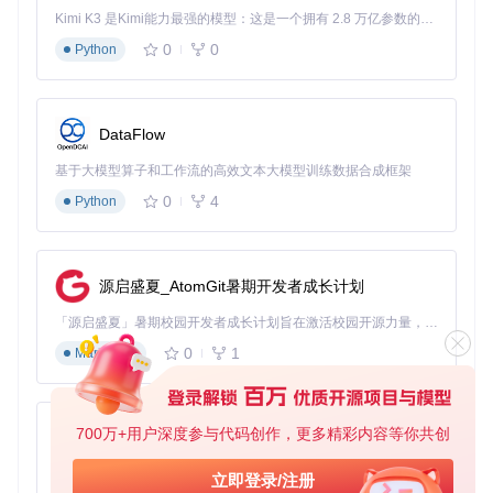
等
Kimi K3 是Kimi能力最强的模型：这是一个拥有 2.8 万亿参数的混合专家（MoE）模型，具备原生视觉理解能力，并支持 100 万 token 的上下文窗口。
链接选择器
：自动识别并提取页面中的链接，支持深度抓
取
0
0
Python
图片选择器
：批量提取网页中的图片资源，自动保存URL
表格选择器
：智能识别HTML表格结构，一键提取表格数
据
元素点击选择器
：模拟用户点击行为，触发动态内容加载
DataFlow
滚动选择器
：处理无限滚动页面，获取完整数据
基于大模型算子和工作流的高效文本大模型训练数据合成框架
智能反爬应对策略
0
4
Python
Web Scraper内置了多种反爬应对机制，帮助你顺利完成数据
采集：
随机请求延迟
：模拟人类浏览行为，避免被网站识别为爬虫
源启盛夏_AtomGit暑期开发者成长计划
用户代理轮换
：自动切换不同的浏览器标识，降低被封禁风
险
「源启盛夏」暑期校园开发者成长计划旨在激活校园开源力量，通过积分激励、认证扶持、资源倾斜等形式，引导高校组织和开发者完成「入驻 — 建项目 — 做贡献 — 获认证 — 得资源」的完整闭环。无论你是想带领社团入驻平台的组织者，还是希望用代码贡献证明自己的开发者，都能在这里找到属于你的成长路径。
Cookie管理
：保留登录状态，访问需要认证的页面
0
1
Markdown
IP代理支持
：通过代理服务器访问目标网站，隐藏真实IP地
址
避坑指南
选择器优先级：当多个选择器同时适用时，优先使用ID选择
700万+用户深度参与代码创作，更多精彩内容等你共创
py-xiaozhi
器，其次是类选择器
复杂页面建议使用分组选择器，将相关数据组织在一起
基于Python的Xiaozhi AI，适用于想要完整Xiaozhi体验而无需拥有专用硬件的用户。
立即登录/注册
反爬策略应根据目标网站的严格程度灵活调整，避免过度防