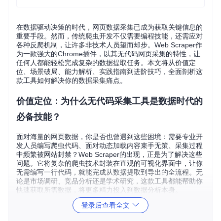
在数据驱动决策的时代，网页数据采集已成为获取关键信息的
重要手段。然而，传统爬虫开发不仅需要编程技能，还需应对
各种反爬机制，让许多非技术人员望而却步。Web Scraper作
为一款强大的Chrome插件，以其无代码网页采集的特性，让
任何人都能轻松完成复杂的数据提取任务。本文将从价值定
位、场景破局、能力解析、实践指南到进阶技巧，全面剖析这
款工具如何解决你的数据采集痛点。
价值定位：为什么无代码采集工具是数据时代的
必备技能？
面对海量的网页数据，你是否也曾遇到这些困境：需要专业开
发人员编写爬虫代码、面对动态加载内容束手无策、采集过程
中频繁被网站封禁？Web Scraper的出现，正是为了解决这些
问题。它将复杂的爬虫技术封装在直观的可视化界面中，让你
无需编写一行代码，就能完成从数据提取到导出的全流程。无
论是市场调研、竞品分析还是学术研究，这款工具都能帮助你
快速获取所需数据，将更多精力投入到数据分析本身。
登录后查看全文