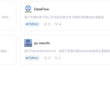
生产环境模拟
DataFlow
Kimi K3 是Kimi能力最强的模型：这是一个拥有 2.8 万亿参数的混合专家（MoE）模型，具备原生视觉理解能力，并支持 100 万 token 的上下文窗口。
基于大模型算子和工作流的高效文本大模型训练数据合成框架
0
4
Python
存在中间人攻击风险。通过SSL Kill Switch 3拦截HTTPS流量
，这一漏洞可能导致用户支付信息泄露。
py-xiaozhi
「源启盛夏」暑期校园开发者成长计划旨在激活校园开源力量，通过积分激励、认证扶持、资源倾斜等形式，引导高校组织和开发者完成「入驻 — 建项目 — 做贡献 — 获认证 — 得资源」的完整闭环。无论你是想带领社团入驻平台的组织者，还是希望用代码贡献证明自己的开发者，都能在这里找到属于你的成长路径。
在设备固件中固定了特定CA证书。使用SSL Kill Switch 3配合Wir
0
1
问题。
Python
箱对其通信内容的监控。安全研究员利用SSL Kill Switch 3成功绕过证
验证机制。使用SSL Kill Switch 3可模拟证书验证失效场景，测试