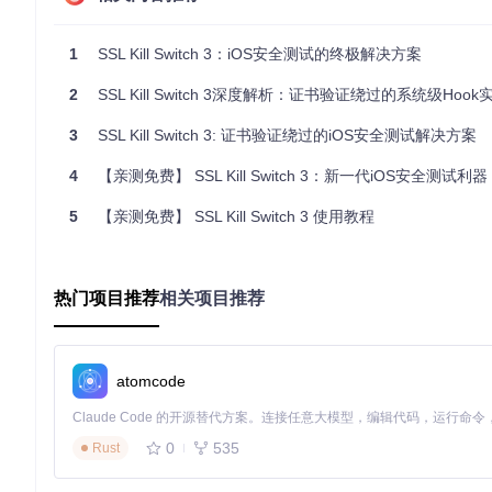
关键拦截点：
SecTrustEvaluateWithError
、
SecTrus
技术优势：支持ARM64/ARM64e架构下的懒绑定与非懒
1
SSL Kill Switch 3：iOS安全测试的终极解决方案
信任链重构层
：在用户态构建伪信任评估上下文
2
SSL Kill Switch 3深度解析：证书验证绕过的系统级Hoo
// 核心Hook逻辑示意

3
SSL Kill Switch 3: 证书验证绕过的iOS安全测试解决方案
static OSStatus (*original_SecTrustEvaluateWithError
OSStatus hooked_SecTrustEvaluateWithError(SecTrustRe
4
【亲测免费】 SSL Kill Switch 3：新一代iOS安全测试利器
    // 强制返回信任结果

    if (shouldBypassSSLChecks) {

5
【亲测免费】 SSL Kill Switch 3 使用教程
        *error = nil;

        return errSecSuccess;

    }

    return original_SecTrustEvaluateWithError(trust,
热门项目推荐
相关项目推荐
配置管理层
：通过PreferenceLoader实现系统设置界面
atomcode
跨环境适配技术对比
运行环境
实现方式
系统权限要求
稳定性
Rootless越狱
deb包安装
部分root权限
★★★★★
0
535
Rust
非越狱环境
dylib注入
应用签名权限
★★★☆☆