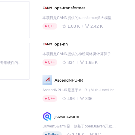
ops-transformer
本项目是CANN提供的transformer类大模型算子库，实现网络在NPU上加速计算。
1.03 K
2.42 K
C++
，安全测试人员发
ops-nn
本项目是CANN提供的神经网络类计算算子库，实现网络在NPU上加速计算。
834
1.65 K
C++
基于Python的Xiaozhi AI，适用于想要完整Xiaozhi体验而无需拥有专用硬件的用户。
eshark，可
AscendNPU-IR
AscendNPU-IR是基于MLIR（Multi-Level Intermediate Representation）构建的，面向昇腾亲和算子编译时使用的中间表示，提供昇腾完备表达能力，通过编译优化提升昇腾AI处理器计算效率，支持通过生态框架使能昇腾AI处理器与深度调优
书验证，获取到恶
496
336
C++
应用在极端情况下的
jiuwenswarm
JiuwenSwarm 是一款基于openJiuwen开发的智能AI Agent，它能够将大语言模型的强大能力，通过你日常使用的各类通讯应用，直接延伸至你的指尖。
3.15 K
841
Python