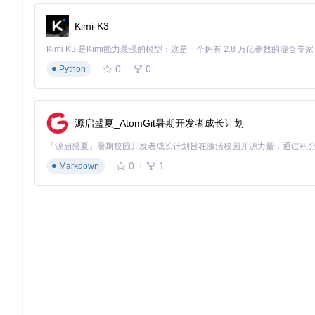
企业证书环境
重签名集成
企业开发者账号
★★★★☆
Kimi-K3
场景应用：拓展安全测试边界
0
0
Python
1. 移动应用API安全审计
某支付应用在集成第三方SDK后，开发团队未正确校验服务端证书，导致
现SDK内部存在硬编码的测试环境证书，在生产环境中仍未移除
源启盛夏_AtomGit暑期开发者成长计划
2. 物联网设备通信协议分析
智能家居控制应用通常通过HTTPS与云平台通信，但部分厂商为简化开发，
0
1
解密设备与云端的通信数据，发现其中存在的明文传输设备凭证
Markdown
3. 应用逆向工程取证
在某移动恶意软件分析案例中，样本通过SSL Pinning阻止安全沙
意软件与C&C服务器的通信内容，为溯源分析提供了关键证据。
4. 金融应用合规性测试
根据PCI DSS移动支付安全标准要求，移动应用必须实现严格的证书
异常处理能力，确保金融交易数据在任何环境下的传输安全性。
操作指南：环境配置与问题排查