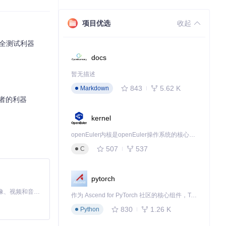
项目优选
收起
应用安全测试利器
docs
暂无描述
843
5.62 K
Markdown
测试者的利器
kernel
openEuler内核是openEuler操作系统的核心，既是系统性能与稳定性的基石，也是连接处理器、设备与服务的桥梁。
507
537
C
pytorch
MiniMax H3 是一个通用的全模态生成系统。它支持对由文本、图像、视频和音频组成的多模态上下文进行统一理解，并能生成分辨率高达 2K、时长可达 15 秒的带原生立体声音频的视频。得益于面向任务泛化的系统设计，H3 在预训练阶段就已具备广泛的多模态上下文理解与生成能力，能够出色地执行复杂的多模态指令。
作为 Ascend for PyTorch 社区的核心组件，TorchNPU 是昇腾专为 PyTorch 打造的深度学习适配插件，使 PyTorch 框架能够直接调用昇腾 NPU，为开发者提供昇腾 AI 处理器的超强算力。
830
1.26 K
Python