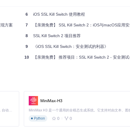
tCopyResult
等信任评估函数
绑定符号替换
6
iOS SSL Kill Switch 使用教程
k实现方案
7
【亲测免费】 SSL Kill Switch 2：iOS与macOS
8
SSL Kill Switch 2 项目推荐
)(SecTrustRef, NSError **);

f trust, NSError **error) {

9
《iOS SSL Kill Switch：安全测试的利器》
10
【亲测免费】 推荐项目：SSL Kill Switch 2 - 安全
 error);

集成，支持实时开关控制
MiniMax-H3
适用场景
Claude Code 的开源替代方案。连接任意大模型，编辑代码，运行命令，自动验证 — 全自动执行。用 Rust 构建，极致性能。 ｜ An open-source alternative to Claude Code. Connect any LLM, edit code, run commands, and verify changes — autonomously. Built in Rust for speed. Get Started
长期测试环境
0
0
Python
快速验证测试