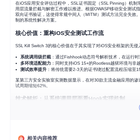
在iOS应用安全评估过程中，SSL证书固定（SSL Pinni
用层流量拦截与解密工作难以推进。根据OWASP移动安全测试指南
双向证书验证，这使得常规中间人（MITM）测试方法完全失效。SSL
制的系统性解决方案。
核心价值：重构iOS安全测试工作流
SSL Kill Switch 3的核心价值在于其实现了对iOS安全框
系统调用级拦截
：通过Fishhook动态符号解析技术，在运行时重定向
多环境适配能力
：同时支持iOS 15+的Rootless越狱环境与非
测试效率提升
：将传统需要2-3天的证书绕过配置流程压缩至1
某第三方安全实验室实测数据显示，在对30款主流金融应用的渗透测试中
试周期缩短62%。
技术解析：从系统调用层面看Hook实现机制
内核态与用户态的交互拦截
SSL Kill Switch 3通过三层技术架构实现证书验证绕过：
符号解析层
：利用Fishhook库实现对
dyld
动态链接器的劫持
相关内容推荐