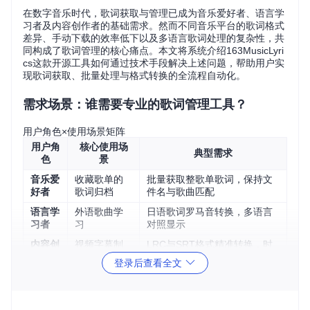
在数字音乐时代，歌词获取与管理已成为音乐爱好者、语言学
习者及内容创作者的基础需求。然而不同音乐平台的歌词格式
差异、手动下载的效率低下以及多语言歌词处理的复杂性，共
同构成了歌词管理的核心痛点。本文将系统介绍163MusicLyri
cs这款开源工具如何通过技术手段解决上述问题，帮助用户实
现歌词获取、批量处理与格式转换的全流程自动化。
需求场景：谁需要专业的歌词管理工具？
用户角色×使用场景矩阵
用户角
核心使用场
典型需求
色
景
音乐爱
收藏歌单的
批量获取整歌单歌词，保持文
好者
歌词归档
件名与歌曲匹配
语言学
外语歌曲学
日语歌词罗马音转换，多语言
习者
习
对照显示
内容创
视频字幕制
LRC与SRT格式精准转换，时
作者
作
间戳批量调整
登录后查看全文
DJ/播
现场演出歌
歌词文件标准化处理，支持多
客主
词同步
种播放器导入