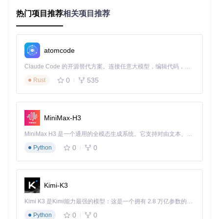
技术痛点解析
热门项目推荐
相关项目推荐
当前歌词管理面临三大核心技术挑战：平台接口限制导致的获
取困难、格式碎片化造成的兼容性问题、以及批量处理时的性
能瓶颈。163MusicLyrics通过模块化设计与多线程处理机制，
针对性解决了这些技术难题。
atomcode
核心价值：开源工具的差异化优势
Claude Code 的开源替代方案。连接任意大模型，编辑代码，运行命令，自动验证 — 全自动执行。用 Rust 构建，极致性能。 ｜ An open-source alternative to Claude Code. Connect any LLM, edit code, run commands, and verify changes — autonomously. Built in Rust for speed. Get Started
0
535
Rust
基础功能：突破平台限制
「多平台兼容」支持网易云音乐与QQ音乐双平台歌词提取，
通过API封装技术绕过官方接口限制，实现无限制歌词获取。
工具内置的Cookie管理模块可保存用户登录状态，确保高成功
MiniMax-H3
率的歌词请求。
MiniMax H3 是一个通用的全模态生成系统。它支持对由文本、图像、视频和音频组成的多模态上下文进行统一理解，并能生成分辨率高达 2K、时长可达 15 秒的带原生立体声音频的视频。得益于面向任务泛化的系统设计，H3 在预训练阶段就已具备广泛的多模态上下文理解与生成能力，能够出色地执行复杂的多模态指令。
高级特性：效率倍增器
0
0
Python
「批量处理引擎」采用多线程任务调度机制，支持同时处理10
0+歌曲歌词下载，较传统单线程工具效率提升8-10倍。文件夹
扫描功能可自动识别本地音乐文件，通过音频指纹技术匹配歌
词，实现"一键补全"。
Kimi-K3
Kimi K3 是Kimi能力最强的模型：这是一个拥有 2.8 万亿参数的混合专家（MoE）模型，具备原生视觉理解能力，并支持 100 万 token 的上下文窗口。
0
0
Python
创新功能：智能化处理