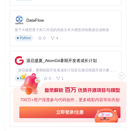
「多语言处理系统」集成罗马音转换引擎与翻译API接口，支
持日语歌词自动注音、多语言互译。时间戳智能校准功能可根
据音频长度自动调整歌词同步精度，解决不同版本歌曲的歌词
DataFlow
错位问题。
基于大模型算子和工作流的高效文本大模型训练数据合成框架
实施路径：标准化操作流程
0
4
Python
准备工作
环境配置
源启盛夏_AtomGit暑期开发者成长计划
# 克隆项目仓库
git 
clone
 https://gitcode.com/GitHub_Trending/16/163MusicL
「源启盛夏」暑期校园开发者成长计划旨在激活校园开源力量，通过积分激励、认证扶持、资源倾斜等形式，引导高校组织和开发者完成「入驻 — 建项目 — 做贡献 — 获认证 — 得资源」的完整闭环。无论你是想带领社团入驻平台的组织者，还是希望用代码贡献证明自己的开发者，都能在这里找到属于你的成长路径。
# Windows系统直接运行可执行文件
0
1
Markdown
cd
 163MusicLyrics/archive-winform/MusicLyricApp/bin/Debug

# 跨平台版本需安装.NET 6运行时
sudo
 apt install dotnet-runtime-6.0  
# Ubuntu示例
700万+用户深度参与代码创作，更多精彩内容等你共创
py-xiaozhi
初始设置
基于Python的Xiaozhi AI，适用于想要完整Xiaozhi体验而无需拥有专用硬件的用户。
立即登录/注册
配置音乐平台Cookie（设置界面填入）
0
1
选择默认输出格式（LRC/SRT）
Python
设置文件命名规则（支持变量组合）
核心步骤