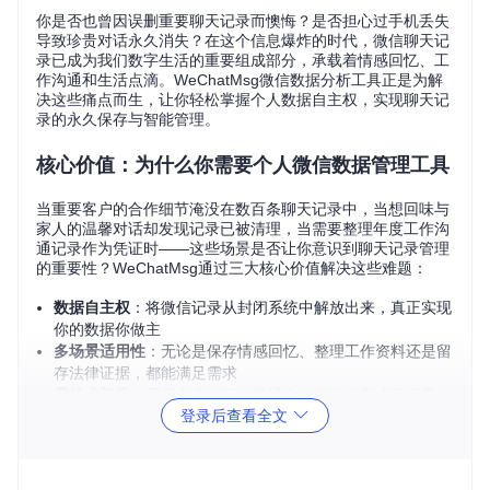
你是否也曾因误删重要聊天记录而懊悔？是否担心过手机丢失
导致珍贵对话永久消失？在这个信息爆炸的时代，微信聊天记
录已成为我们数字生活的重要组成部分，承载着情感回忆、工
作沟通和生活点滴。WeChatMsg微信数据分析工具正是为解
决这些痛点而生，让你轻松掌握个人数据自主权，实现聊天记
录的永久保存与智能管理。
核心价值：为什么你需要个人微信数据管理工具
当重要客户的合作细节淹没在数百条聊天记录中，当想回味与
家人的温馨对话却发现记录已被清理，当需要整理年度工作沟
通记录作为凭证时——这些场景是否让你意识到聊天记录管理
的重要性？WeChatMsg通过三大核心价值解决这些难题：
数据自主权
：将微信记录从封闭系统中解放出来，真正实现
你的数据你做主
多场景适用性
：无论是保存情感回忆、整理工作资料还是留
存法律证据，都能满足需求
零技术门槛
：无需专业知识，普通人也能轻松完成数据导出
登录后查看全文
与管理
[!TIP] 据统计，超过68%的手机用户曾经历过聊天记录意外
丢失，而微信原生功能仅提供有限的备份选项。WeChatM