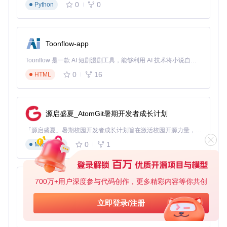
0
0
Python
获取项目源码并安装依赖：
git 
clone
Toonflow-app
cd
 WeChatMsg

Toonflow 是一款 AI 短剧漫剧工具，能够利用 AI 技术将小说自动转化为剧本，并结合 AI 生成的图片和视频，实现高效的短剧创作。借助 Toonflow，可以轻松完成从文字到影像的全流程，让短剧制作变得更加智能与便捷。
troubleshooter's checklist 故障排除清单
0
16
HTML
✅ 确保微信已退出运行，避免数据库被占用 ✅ 检查Python版
本是否符合要求（可通过
python --version
命令验证） ✅
网络连接正常，能够下载安装依赖包 ✅ 对微信数据进行备份
源启盛夏_AtomGit暑期开发者成长计划
（重要！操作前请务必备份） ✅ 以管理员身份运行命令提示
符或终端
「源启盛夏」暑期校园开发者成长计划旨在激活校园开源力量，通过积分激励、认证扶持、资源倾斜等形式，引导高校组织和开发者完成「入驻 — 建项目 — 做贡献 — 获认证 — 得资源」的完整闭环。无论你是想带领社团入驻平台的组织者，还是希望用代码贡献证明自己的开发者，都能在这里找到属于你的成长路径。
启动与使用流程
0
1
Markdown
进入项目目录后，运行主程序：
700万+用户深度参与代码创作，更多精彩内容等你共创
AionUi
免费、本地、开源的 24/7 全天候 Cowork 应用，以及适用于 Gemini CLI、Claude Code、Codex、OpenCode、Qwen Code、Goose CLI、Auggie 等的 OpenClaw | 🌟 喜欢就点star吧
立即登录/注册
在程序界面中完成以下操作：
0
6
TypeScript
选择需要导出的聊天对象