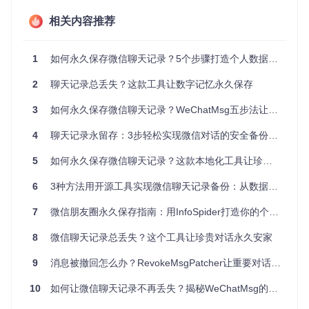
sg填补了这一空白，让数据安全掌握在自己手中。
相关内容推荐
场景应用：三类用户的真实使用故事
职场人士李经理的效率提升方案
1
如何永久保存微信聊天记录？5个步骤打造个人数据备份系统
"每个月的项目沟通记录分散在不同聊天窗口，查找历史信息
2
聊天记录总丢失？这款工具让数字记忆永久保存
特别耗时。"从事互联网项目管理的李经理这样描述他的困
扰。使用WeChatMsg后，他将所有项目群聊记录导出为CSV
3
如何永久保存微信聊天记录？WeChatMsg五步法让珍贵回忆不丢失
格式（可用Excel打开的表格文件），通过关键词快速检索，
工作效率提升40%。
4
聊天记录永留存：3步轻松实现微信对话的安全备份与智能管理
大学生小王的情感记忆保存法
5
如何永久保存微信聊天记录？这款本地化工具让珍贵对话永不消失
"和异地恋女友的聊天记录是我们感情的见证，但手机存储空
6
3种方法用开源工具实现微信聊天记录备份：从数据安全到永久保存
间有限不得不定期清理。"大学生小王通过WeChatMsg将重要
对话导出为HTML格式，完美保留原始聊天样式，在电脑上随
时回味两人的甜蜜时光。
7
微信朋友圈永久保存指南：用InfoSpider打造你的个人回忆图书馆
自由职业者张女士的财务记录管理
8
微信聊天记录总丢失？这个工具让珍贵对话永久安家
作为自由职业者，张女士需要保留与客户的沟通记录作为服务
9
消息被撤回怎么办？RevokeMsgPatcher让重要对话永久留存
凭证。她使用WeChatMsg将所有业务对话导出为Word文档，
按客户分类存档，在需要时快速调取，再也不用担心记录丢失
10
如何让微信聊天记录不再丢失？揭秘WeChatMsg的永久保存方案
带来的纠纷风险。