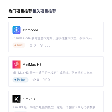
原生微信功能vs WeChatMsg功能对比
功能
原生微信
WeChatMsg
热门项目推荐
相关项目推荐
记录保存期
受手机存储限
永久保存
限
制
仅支持备份文
HTML/Word/CSV等多种
导出格式
atomcode
件
格式
Claude Code 的开源替代方案。连接任意大模型，编辑代码，运行命令，自动验证 — 全自动执行。用 Rust 构建，极致性能。 ｜ An open-source alternative to Claude Code. Connect any LLM, edit code, run commands, and verify changes — autonomously. Built in Rust for speed. Get Started
基础关键词搜
搜索功能
高级筛选与统计分析
索
0
533
Rust
存储在微信服
数据控制权
完全本地管理
务器
多设备同步
仅限微信生态
任何设备均可查看
MiniMax-H3
MiniMax H3 是一个通用的全模态生成系统。它支持对由文本、图像、视频和音频组成的多模态上下文进行统一理解，并能生成分辨率高达 2K、时长可达 15 秒的带原生立体声音频的视频。得益于面向任务泛化的系统设计，H3 在预训练阶段就已具备广泛的多模态上下文理解与生成能力，能够出色地执行复杂的多模态指令。
实施指南：三步完成微信记录导出与管理
0
0
Python
前期准备与环境配置
在开始使用前，请确保你的系统满足以下条件：
Kimi-K3
Python 3.7或更高版本
足够的存储空间（至少2GB空闲空间）
Kimi K3 是Kimi能力最强的模型：这是一个拥有 2.8 万亿参数的混合专家（MoE）模型，具备原生视觉理解能力，并支持 100 万 token 的上下文窗口。
微信PC版已登录并同步聊天记录