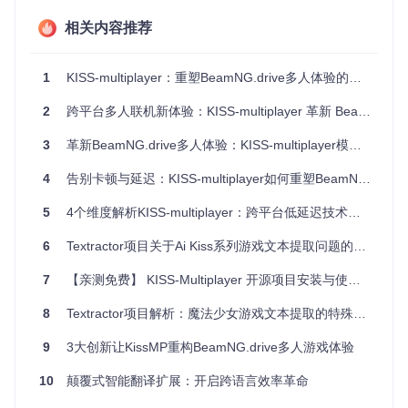
玩家操作
120次/秒
无压缩
5KB
相关内容推荐
功能扩展层
1
KISS-multiplayer：重塑BeamNG.drive多人体验的游戏革新者
通过Lua API实现模块化扩展，核心功能包括：
2
跨平台多人联机新体验：KISS-multiplayer 革新 BeamNG.drive 游戏方式
实时语音聊天（基于WebRTC）
车辆状态同步（支持自定义属性）
3
革新BeamNG.drive多人体验：KISS-multiplayer模组的技术突破与场景实践
服务器管理指令系统
技术拆解卡：QUIC协议为何适合游戏传输？
4
告别卡顿与延迟：KISS-multiplayer如何重塑BeamNG.drive多人体验
传统TCP如同快递配送：必须按顺序送达，丢失一件则整体停
滞；QUIC协议则像无人机编队：各自独立飞行，智能绕开障
5
4个维度解析KISS-multiplayer：跨平台低延迟技术如何重塑BeamNG.drive多人体验
碍，确保关键数据优先到达。这种特性使车辆碰撞、转向等关
键操作的响应速度提升40%，显著降低驾驶操作延迟感。
6
Textractor项目关于Ai Kiss系列游戏文本提取问题的技术分析
应用场景：从休闲联机到专业模拟
7
【亲测免费】 KISS-Multiplayer 开源项目安装与使用指南
8
Textractor项目解析：魔法少女游戏文本提取的特殊处理方案
竞速竞技场景
在16人同场竞速中，KISS-multiplayer实现了±50ms的位置同
9
3大创新让KissMP重构BeamNG.drive多人游戏体验
步精度，确保超车、碰撞等关键事件的真实性。某社区赛事数
据显示，使用该模组后比赛争议判罚减少65%，玩家满意度提
10
颠覆式智能翻译扩展：开启跨语言效率革命
升至92%。