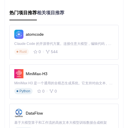
教学模拟场景
热门项目推荐
相关项目推荐
汽车工程专业学生通过该模组搭建虚拟实训环境，同步操控车
辆进行悬挂系统调试。教师端可实时观察20台学生车辆的物理
参数变化，实验效率提升3倍。
创意工坊协作
atomcode
玩家利用模组的同步功能共同构建复杂场景：一名用户放置障
Claude Code 的开源替代方案。连接任意大模型，编辑代码，运行命令，自动验证 — 全自动执行。用 Rust 构建，极致性能。 ｜ An open-source alternative to Claude Code. Connect any LLM, edit code, run commands, and verify changes — autonomously. Built in Rust for speed. Get Started
碍物，其他用户实时看到场景变化并调整车辆路线。某创意团
0
544
Rust
队通过此功能完成了包含300+道具的赛道设计，协作周期从3
天缩短至8小时。
快速部署指南：3步搭建专属服务器
MiniMax-H3
环境准备
MiniMax H3 是一个通用的全模态生成系统。它支持对由文本、图像、视频和音频组成的多模态上下文进行统一理解，并能生成分辨率高达 2K、时长可达 15 秒的带原生立体声音频的视频。得益于面向任务泛化的系统设计，H3 在预训练阶段就已具备广泛的多模态上下文理解与生成能力，能够出色地执行复杂的多模态指令。
克隆项目仓库：
git clone https://gitcode.com/gh
0
0
Python
_mirrors/ki/KISS-multiplayer
安装Rust开发环境：
curl --proto '=https' --tlsv
1.2 -sSf https://sh.rustup.rs | sh
构建服务端：
cd KISS-multiplayer && cargo build
DataFlow
--release -p kissmp-server
配置优化
基于大模型算子和工作流的高效文本大模型训练数据合成框架