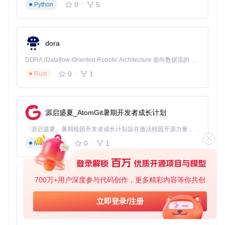
核心配置文件路径：
kissmp-server/src/config.rs
关键
0
5
Python
参数调整：
max_players
：建议设为16（平衡性能与体验）
tick_rate
：默认30Hz（竞速场景可提升至60Hz）
dora
voice_chat_quality
：带宽有限时设为"low"（64kbps）
启动与管理
DORA (Dataflow-Oriented Robotic Architecture 面向数据流的机器人架构) 是为 AI 与具身智能机器人打造的高性能开发框架，以数据流范式重构开发逻辑，原生支持分布式部署与端边云协同 —— 无需复杂适配，即可实现一体端到端具身大小脑、VLA等模型部署，无缝衔接感知、推理、控制全链路，让 AI 能力与机器人动作深度融合。 依托 Rust 内核与零拷贝通信技术，它将具身大小脑、VLA等模型推理、多模态数据融合延迟压缩至微秒级，同时兼容 ROS2 生态与国产 AI 芯片，彻底降低具身智能机器人的开发门槛，让分布式部署下的 AI 赋能创新更高效、更灵活。
# 启动服务器
0
1
Rust
./target/release/kissmp-server --config config.toml

# 查看连接状态
curl http://localhost:3000/status

源启盛夏_AtomGit暑期开发者成长计划
# 发送广播消息
「源启盛夏」暑期校园开发者成长计划旨在激活校园开源力量，通过积分激励、认证扶持、资源倾斜等形式，引导高校组织和开发者完成「入驻 — 建项目 — 做贡献 — 获认证 — 得资源」的完整闭环。无论你是想带领社团入驻平台的组织者，还是希望用代码贡献证明自己的开发者，都能在这里找到属于你的成长路径。
curl -X POST http://localhost:3000/broadcast -d 
"messag
0
1
Markdown
开发者视角：技术改进建议
700万+用户深度参与代码创作，更多精彩内容等你共创
py-xiaozhi
网络优化方向
当前车辆同步采用全量更新模式，建议实现差分同步算法：仅
基于Python的Xiaozhi AI，适用于想要完整Xiaozhi体验而无需拥有专用硬件的用户。
立即登录/注册
传输变化的物理参数（如速度、转向角），可减少40%网络流
0
1
Python
量。参考实现可查看
shared/src/vehicle/transform.rs