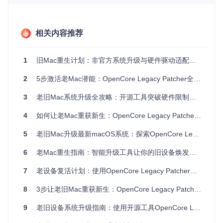
核心技术突破点
OCLP项目实现了三项关键技术突破，使其能够有效解决老旧
Mac的系统兼容性问题：
相关内容推荐
动态硬件适配层
：通过建立硬件特征数据库，实现对不同
Mac型号的精准识别，包括CPU、GPU、网卡等核心组件
1
旧Mac重生计划：非官方系统升级与硬件驱动适配技术探索指南
的型号匹配与驱动选择。项目中的datasets目录包含了详
尽的硬件配置信息，如cpu_data.py和gpu_data.py等文件
2
5步激活老Mac潜能：OpenCore Legacy Patcher全方位技术探索指南
定义了各硬件型号的兼容性参数。
3
老旧Mac系统升级全攻略：开源工具突破硬件限制的技术探索
EFI引导注入技术
：采用OpenCore引导器作为基础，通过
定制化配置实现对 macOS 内核的修改与扩展。不同于传
4
如何让老Mac重获新生：OpenCore Legacy Patcher系统升级全指南
统的系统修改方式，这种引导层解决方案避免了对系统分
区的直接修改，降低了操作风险。
5
老旧Mac升级最新macOS系统：探索OpenCore Legacy Patcher的技术之旅
根卷补丁系统
：开发了一套完整的系统文件补丁机制，能
6
老Mac重生指南：智能升级工具让你的旧设备焕发第二春
够在系统启动过程中动态修改关键组件，如内核扩展、驱
7
动程序和系统框架，从而解决硬件支持问题。sys_patch目
老设备复活计划：使用OpenCore Legacy Patcher实现非官方macOS系统升级
录下的代码实现了这一复杂的补丁逻辑。
8
3步让老旧Mac重获新生：OpenCore Legacy Patcher完全指南
兼容性矩阵
9
老旧设备系统升级指南：使用开源工具OpenCore Legacy Patcher焕发新生命
OCLP支持的设备范围广泛，从2007年到2017年间的多数Intel
架构Mac均能找到相应的支持方案。以下是主要Mac系列的支