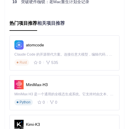
10
突破硬件枷锁：老Mac重生计划全记录
持情况：
支持
最高支持
设备
典型型
起始
macOS版
主要限制
热门项目推荐
相关项目推荐
类型
号示例
年份
本
MacB
MacBoo
部分图形功
ook P
2012
kPro11,
Sonoma
能受限
ro
5
atomcode
需禁用部分
iMac14,
iMac
2013
Sonoma
Claude Code 的开源替代方案。连接任意大模型，编辑代码，运行命令，自动验证 — 全自动执行。用 Rust 构建，极致性能。 ｜ An open-source alternative to Claude Code. Connect any LLM, edit code, run commands, and verify changes — autonomously. Built in Rust for speed. Get Started
2
新功能
0
535
Rust
无原生Wi-Fi
Mac
Macmin
2012
Ventura
mini
i6,2
支持
电池管理优
MacB
MacBoo
化需额外配
ook Ai
2013
Sonoma
MiniMax-H3
kAir6,2
r
置
MiniMax H3 是一个通用的全模态生成系统。它支持对由文本、图像、视频和音频组成的多模态上下文进行统一理解，并能生成分辨率高达 2K、时长可达 15 秒的带原生立体声音频的视频。得益于面向任务泛化的系统设计，H3 在预训练阶段就已具备广泛的多模态上下文理解与生成能力，能够出色地执行复杂的多模态指令。
需要Metal显
Mac
MacPro
2009
Ventura
0
0
Python
Pro
5,1
卡支持
表：主要Mac系列的OCLP支持情况概览
Kimi-K3
价值：实践指南与长期维护