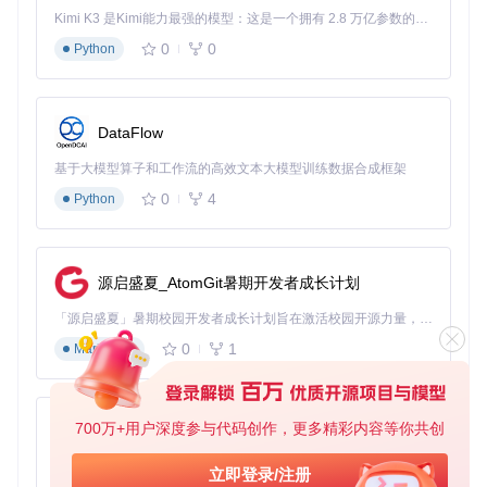
Kimi K3 是Kimi能力最强的模型：这是一个拥有 2.8 万亿参数的混合专家（MoE）模型，具备原生视觉理解能力，并支持 100 万 token 的上下文窗口。
准备阶段：硬件评估与环境配置
0
0
Python
在开始升级前，需要完成以下准备工作：
硬件适配度评估
DataFlow
访问OCLP的型号支持页面，确认目标设备是否在支持
列表中
基于大模型算子和工作流的高效文本大模型训练数据合成框架
检查设备硬件配置，特别是显卡是否支持Metal API
0
4
Python
使用系统报告工具收集硬件详细信息，便于后续问题排
查
环境准备
源启盛夏_AtomGit暑期开发者成长计划
确保设备当前运行macOS 10.10或更高版本
「源启盛夏」暑期校园开发者成长计划旨在激活校园开源力量，通过积分激励、认证扶持、资源倾斜等形式，引导高校组织和开发者完成「入驻 — 建项目 — 做贡献 — 获认证 — 得资源」的完整闭环。无论你是想带领社团入驻平台的组织者，还是希望用代码贡献证明自己的开发者，都能在这里找到属于你的成长路径。
准备至少16GB容量的USB闪存驱动器
0
1
Markdown
确保有稳定的网络连接，用于下载系统安装文件
执行完整的数据备份，推荐使用Time Machine创建系统
快照
700万+用户深度参与代码创作，更多精彩内容等你共创
py-xiaozhi
风险评估
基于Python的Xiaozhi AI，适用于想要完整Xiaozhi体验而无需拥有专用硬件的用户。
立即登录/注册
影响