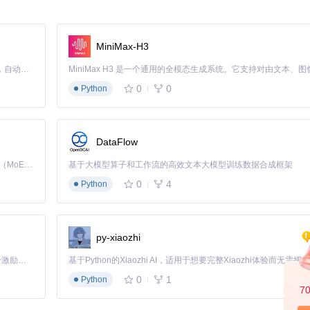
ifest.xml、Apktool.yml等关键配置文件。对于高级用户，工具还提供直
MiniMax-H3
Claude Code 的开源替代方案。连接任意大模型，编辑代码，运行命令，自动验证 — 全自动执行。用 Rust 构建，极致性能。 ｜ An open-source alternative to Claude Code. Connect any LLM, edit code, run commands, and verify changes — autonomously. Built in Rust for speed. Get Started
0
0
Python
DataFlow
rs/ap/APKToolGUI
赖
Kimi K3 是Kimi能力最强的模型：这是一个拥有 2.8 万亿参数的混合专家（MoE）模型，具备原生视觉理解能力，并支持 100 万 token 的上下文窗口。
基于大模型算子和工作流的高效文本大模型训练数据合成框架
0
4
Python
打开
APKToolGUI.sln
解决方案文件，还原NuGet包。
py-xiaozhi
放APK文件到主窗口，观察是否显示文件路径。
「源启盛夏」暑期校园开发者成长计划旨在激活校园开源力量，通过积分激励、认证扶持、资源倾斜等形式，引导高校组织和开发者完成「入驻 — 建项目 — 做贡献 — 获认证 — 得资源」的完整闭环。无论你是想带领社团入驻平台的组织者，还是希望用代码贡献证明自己的开发者，都能在这里找到属于你的成长路径。
0
1
Python
7