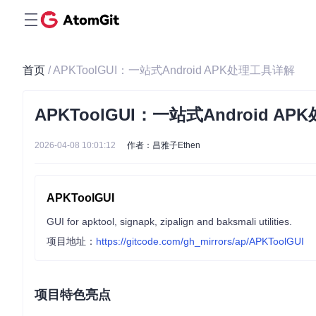
首页
/ APKToolGUI：一站式Android APK处理工具详解
APKToolGUI：一站式Android A
2026-04-08 10:01:12
作者：昌雅子Ethen
APKToolGUI
GUI for apktool, signapk, zipalign and baksmali utilities.
项目地址：
https://gitcode.com/gh_mirrors/ap/APKToolGUI
项目特色亮点