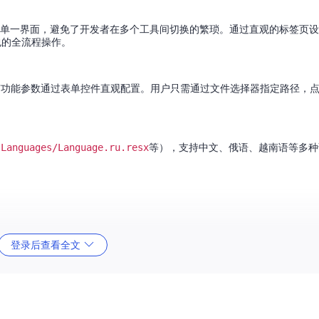
合在单一界面，避免了开发者在多个工具间切换的繁琐。通过直观的标签页设计（M
次打包的全流程操作。
，所有功能参数通过表单控件直观配置。用户只需通过文件选择器指定路径，
、
Languages/Language.ru.resx
等），支持中文、俄语、越南语等多种
ecode
标签页可将APK文件反编译为可编辑的资源和Smali代码；在
Build
登录后查看全文
整个流程无需命令行操作，所有步骤进度实时显示在底部日志区域。
现APK快速安装与调试。工具自动检测设备连接状态，日志区域实时显示AD