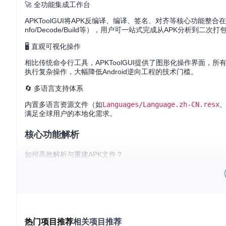
🚀 全功能集成工作台
APKToolGUI将APK反编译、编译、签名、对齐等核心功能整
nfo/Decode/Build等），用户可一站式完成从APK分析到二
🖥️ 直观可视化操作
相比传统命令行工具，APKToolGUI提供了图形化操作界面
执行复杂操作，大幅降低Android逆向工程的技术门槛。
🔄 多语言支持体系
内置多语言资源文件（如
Languages/Language.zh-CN.resx
满足全球用户的本地化需求。
核心功能解析
如何高效解析与重建APK文件？
APKToolGUI的核心能力体现在其完整的APK处理工作流：通过
D
后重新打包；最后通过
Sign
和
Zip align
标签页完成签名与优化。
如何与Android设备快速交互？
通过
ADB
标签页，用户可直接连接Android设备或模拟器，实
解决了传统ADB操作需要手动输入命令的痛点。
热门项目推荐
相关项目推荐