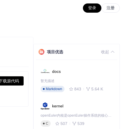
登录
注册
项目优选
收起
docs
下载源代码
暂无描述
843
5.64 K
Markdown
kernel
openEuler内核是openEuler操作系统的核心，既是系统性能与稳定性的基石，也是连接处理器、设备与服务的桥梁。
507
539
C