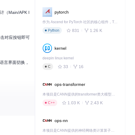
pytorch
ain/APK I
作为 Ascend for PyTorch 社区的核心组件，TorchNPU 是昇腾专为 PyTorch 打造的深度学习适配插件，使 PyTorch 框架能够直接调用昇腾 NPU，为开发者提供昇腾 AI 处理器的超强算力。
831
1.26 K
Python
点击对应按钮即可
kernel
deepin linux kernel
语言界面切换，
33
16
C
ops-transformer
本项目是CANN提供的transformer类大模型算子库，实现网络在NPU上加速计算。
标签页完成修改
1.03 K
2.43 K
C++
ops-nn
B命令执行结果，
本项目是CANN提供的神经网络类计算算子库，实现网络在NPU上加速计算。