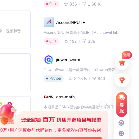
836
1.66 K
C++
接编辑Smali代
AscendNPU-IR
MiniMax H3 是一个通用的全模态生成系统。它支持对由文本、图像、视频和音频组成的多模态上下文进行统一理解，并能生成分辨率高达 2K、时长可达 15 秒的带原生立体声音频的视频。得益于面向任务泛化的系统设计，H3 在预训练阶段就已具备广泛的多模态上下文理解与生成能力，能够出色地执行复杂的多模态指令。
AscendNPU-IR是基于MLIR（Multi-Level Intermediate Representation）构建的，面向昇腾亲和算子编译时使用的中间表示，提供昇腾完备表达能力，通过编译优化提升昇腾AI处理器计算效率，支持通过生态框架使能昇腾AI处理器与深度调优
497
336
C++
邀请
jiuwenswarm
JiuwenSwarm 是一款基于openJiuwen开发的智能AI Agent，它能够将大语言模型的强大能力，通过你日常使用的各类通讯应用，直接延伸至你的指尖。
3.15 K
843
Python
ops-math
客
本项目是CANN提供的数学类基础计算算子库，实现网络在NPU上加速计算。
服
1.24 K
1.36 K
C++
基于Python的Xiaozhi AI，适用于想要完整Xiaozhi体验而无需拥有专用硬件的用户。
00万+用户深度参与代码创作，更多精彩内容等你共创
deveco-code