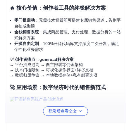
🔥 核心价值：创作者工具的终极解决方案
零门槛启动
：无需技术背景即可搭建专属销售渠道，告别平
台抽成枷锁
全栈销售系统
：集成商品管理、支付处理、数据分析的一站
式解决方案
开源自由定制
：100%开源代码库支持深度二次开发，满足
个性化业务需求
💡
创作者痛点→gumroad解决方案
→ 平台抽成过高 → 自主部署零佣金架构
→ 技术门槛限制 → 可视化操作界面+详尽文档
→ 数据归属争议 → 本地数据存储+私有部署选项
🚀 应用场景：数字经济时代的销售新范式
💼 独立创作者的变现利器
登录后查看全文
🔥
场景
：插画师销售数字作品
操作
：上传作品文件→设置价格→生成支付链接
效果
：24小时内完成从创作到收款的全流程，保留97%销售收