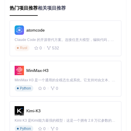
入
热门项目推荐
相关项目推荐
🏫 知识付费的技术基座
💡
场景
：课程讲师部署订阅服务
操作
：创建会员产品→设置阶梯价格→开启自动续费
atomcode
效果
：实现内容变现闭环，月均复购率提升35%
Claude Code 的开源替代方案。连接任意大模型，编辑代码，运行命令，自动验证 — 全自动执行。用 Rust 构建，极致性能。 ｜ An open-source alternative to Claude Code. Connect any LLM, edit code, run commands, and verify changes — autonomously. Built in Rust for speed. Get Started
🛠️ 小团队的电商基础设施
0
532
Rust
🚀
场景
：3人工作室销售实体周边
操作
：配置物流模板→接入支付网关→启用库存管理
效果
：零成本搭建专业电商系统，订单处理效率提升60%
MiniMax-H3
核心数据
：基于2000+创作者实践，使用gumroad的项目
平均30天内实现首单转化，技术维护成本降低82%
MiniMax H3 是一个通用的全模态生成系统。它支持对由文本、图像、视频和音频组成的多模态上下文进行统一理解，并能生成分辨率高达 2K、时长可达 15 秒的带原生立体声音频的视频。得益于面向任务泛化的系统设计，H3 在预训练阶段就已具备广泛的多模态上下文理解与生成能力，能够出色地执行复杂的多模态指令。
0
0
Python
🔍 技术解析：开源电商系统的架构智慧
Kimi-K3
🔧 核心技术栈选型
后端框架：Ruby on Rails 7.x

Kimi K3 是Kimi能力最强的模型：这是一个拥有 2.8 万亿参数的混合专家（MoE）模型，具备原生视觉理解能力，并支持 100 万 token 的上下文窗口。
前端架构：React+TypeScript

0
0
Python
数据存储：PostgreSQL+MongoDB
