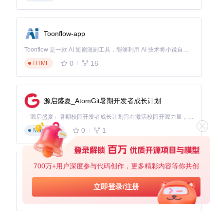
🧩 问题-解决方案对应关系
高并发支付处理
Toonflow-app
→ 采用Sidekiq异步任务队列，峰值处理能力达1000 TPS
多类型商品管理
Toonflow 是一款 AI 短剧漫剧工具，能够利用 AI 技术将小说自动转化为剧本，并结合 AI 生成的图片和视频，实现高效的短剧创作。借助 Toonflow，可以轻松完成从文字到影像的全流程，让短剧制作变得更加智能与便捷。
→ 设计多态Product模型，统一处理数字/实体/服务商品
0
16
HTML
实时销售分析
→ Elasticsearch+Kibana构建实时数据可视化引擎
🎯 技术选型决策树
源启盛夏_AtomGit暑期开发者成长计划
├─ 核心框架选择

│  ├─ 快速开发 → Ruby on Rails

「源启盛夏」暑期校园开发者成长计划旨在激活校园开源力量，通过积分激励、认证扶持、资源倾斜等形式，引导高校组织和开发者完成「入驻 — 建项目 — 做贡献 — 获认证 — 得资源」的完整闭环。无论你是想带领社团入驻平台的组织者，还是希望用代码贡献证明自己的开发者，都能在这里找到属于你的成长路径。
│  └─ 性能优化 → 添加Redis缓存层

├─ 前端技术栈

0
1
Markdown
│  ├─ 交互复杂页面 → React组件

│  └─ 静态展示页面 → ERB模板

└─ 部署策略

   ├─ 小流量 → 单服务器Docker部署

700万+用户深度参与代码创作，更多精彩内容等你共创
AionUi
免费、本地、开源的 24/7 全天候 Cowork 应用，以及适用于 Gemini CLI、Claude Code、Codex、OpenCode、Qwen Code、Goose CLI、Auggie 等的 OpenClaw | 🌟 喜欢就点star吧
立即登录/注册
📚 使用指南：三步上手开源销售平台
0
6
TypeScript
1️⃣ 环境搭建