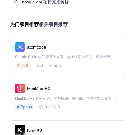
10
nosqlclient 项目亮点解析
访问本地3000端口即可开始使用，无需复杂环境配置。
安全连接配置
新建连接时可配置：
热门项目推荐
相关项目推荐
支持MongoDB URI直接导入
SSH隧道加密传输
SSL证书验证
atomcode
连接超时自动断开
Claude Code 的开源替代方案。连接任意大模型，编辑代码，运行命令，自动验证 — 全自动执行。用 Rust 构建，极致性能。 ｜ An open-source alternative to Claude Code. Connect any LLM, edit code, run commands, and verify changes — autonomously. Built in Rust for speed. Get Started
权限精细控制
通过用户管理模块设置不同角色权限，实现：
0
536
Rust
只读用户限制数据修改
管理员账户完整权限
操作日志全程记录
MiniMax-H3
【效率提升】：智能编辑器让查询编写速度翻倍
MiniMax H3 是一个通用的全模态生成系统。它支持对由文本、图像、视频和音频组成的多模态上下文进行统一理解，并能生成分辨率高达 2K、时长可达 15 秒的带原生立体声音频的视频。得益于面向任务泛化的系统设计，H3 在预训练阶段就已具备广泛的多模态上下文理解与生成能力，能够出色地执行复杂的多模态指令。
当你需要编写复杂的聚合查询时，Nosqlclient的智能编辑器提
0
0
Python
供：
实时语法高亮与错误提示
自动补全集合字段和操作符
Kimi-K3
查询历史一键复用