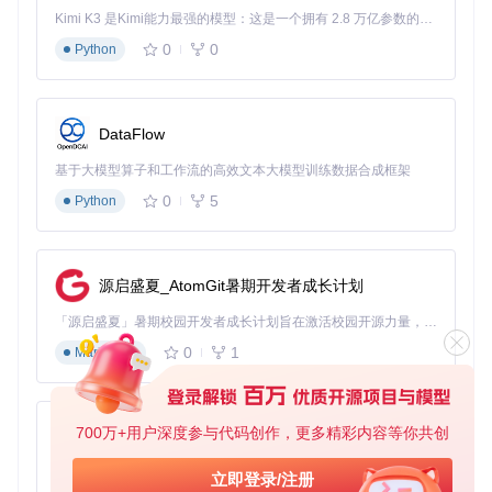
支持JSON/BSON格式切换
Kimi K3 是Kimi能力最强的模型：这是一个拥有 2.8 万亿参数的混合专家（MoE）模型，具备原生视觉理解能力，并支持 100 万 token 的上下文窗口。
0
0
Python
图：Nosqlclient智能编辑器展示自动补全功能，帮助开发者快
速编写正确的查询语句
DataFlow
【数据保障】：可视化备份与恢复机制
基于大模型算子和工作流的高效文本大模型训练数据合成框架
数据库迁移或升级时，通过Nosqlclient的备份工具：
0
5
Python
选择需要备份的数据库和集合
配置备份频率和存储路径
一键生成JSON/CSV格式备份文件
可视化进度条监控备份过程
源启盛夏_AtomGit暑期开发者成长计划
恢复向导引导数据还原
「源启盛夏」暑期校园开发者成长计划旨在激活校园开源力量，通过积分激励、认证扶持、资源倾斜等形式，引导高校组织和开发者完成「入驻 — 建项目 — 做贡献 — 获认证 — 得资源」的完整闭环。无论你是想带领社团入驻平台的组织者，还是希望用代码贡献证明自己的开发者，都能在这里找到属于你的成长路径。
核心功能模块：
client/imports/ui/backup/
0
1
Markdown
【性能监控】：实时掌握数据库健康状态
当你需要优化数据库性能时，Nosqlclient提供全方位监控：
700万+用户深度参与代码创作，更多精彩内容等你共创
py-xiaozhi
内存使用趋势图表
集合大小与索引统计
基于Python的Xiaozhi AI，适用于想要完整Xiaozhi体验而无需拥有专用硬件的用户。
立即登录/注册