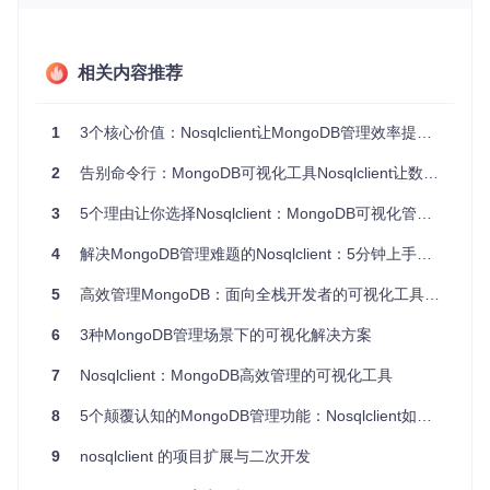
痛点三：团队协作效率低
开发团队共享数据库连接信息时，传统方式需要反复传递配置
参数。Nosqlclient的连接管理功能支持连接信息加密存储和一
相关内容推荐
键共享，让团队协作效率提升40%。
1
3个核心价值：Nosqlclient让MongoDB管理效率提升60%的开源工具
图：Nosqlclient连接配置界面，支持快速创建、编辑和克隆数
据库连接，简化多环境管理流程
2
告别命令行：MongoDB可视化工具Nosqlclient让数据库管理效率提升300%
3
5个理由让你选择Nosqlclient：MongoDB可视化管理效率倍增指南
【场景化解决方案】：四大核心功能解决实际业
务需求
4
解决MongoDB管理难题的Nosqlclient：5分钟上手的可视化工具指南
5
高效管理MongoDB：面向全栈开发者的可视化工具解决方案
【数据安全】：3步搭建企业级私有数据库管理平台
环境准备
6
3种MongoDB管理场景下的可视化解决方案
通过简单三步即可完成部署：
7
Nosqlclient：MongoDB高效管理的可视化工具
git 
clone
8
5个颠覆认知的MongoDB管理功能：Nosqlclient如何解决数据库操作痛点
cd
 nosqlclient

9
nosqlclient 的项目扩展与二次开发