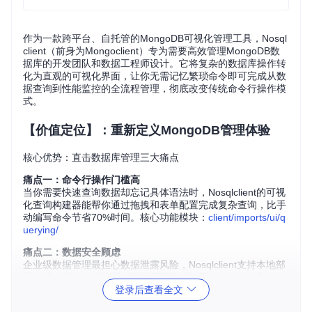
作为一款跨平台、自托管的MongoDB可视化管理工具，Nosql
client（前身为Mongoclient）专为需要高效管理MongoDB数
据库的开发团队和数据工程师设计。它将复杂的数据库操作转
化为直观的可视化界面，让你无需记忆繁琐命令即可完成从数
据查询到性能监控的全流程管理，彻底改变传统命令行操作模
式。
【价值定位】：重新定义MongoDB管理体验
核心优势：直击数据库管理三大痛点
痛点一：命令行操作门槛高
当你需要快速查询数据却忘记具体语法时，Nosqlclient的可视
化查询构建器能帮你通过拖拽和表单配置完成复杂查询，比手
动编写命令节省70%时间。核心功能模块：
client/imports/ui/q
uerying/
痛点二：数据安全顾虑
企业级数据管理最担心数据泄露风险，Nosqlclient支持本地部
署模式，所有数据处理在私有环境完成，配合SSH隧道和SSL
登录后查看全文
加密连接，打造银行级数据安全保障。核心功能模块：
server/
imports/core/connection/