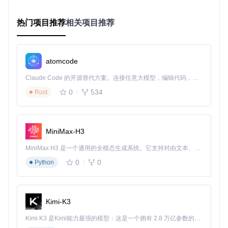
示了版本号、发布日期和文件大小等信息](https://raw.gitcode.
com/GitHub_Trending/mis/Mist/raw/d117be7d53794f6dbebe
a6713acc23cd41b5df54/README Resources/Example.pn
热门项目推荐
相关项目推荐
g?utm_source=gitcode_repo_files)
缓存管理与清理
为了避免重复下载和节省存储空间，Mist会对已下载的安装文
atomcode
件进行缓存管理。用户可以在设置中配置缓存大小限制和自动
清理规则，Mist会定期清理过期或不再需要的安装文件。这一
Claude Code 的开源替代方案。连接任意大模型，编辑代码，运行命令，自动验证 — 全自动执行。用 Rust 构建，极致性能。 ｜ An open-source alternative to Claude Code. Connect any LLM, edit code, run commands, and verify changes — autonomously. Built in Rust for speed. Get Started
特性通过FileAttributesUpdater和DirectoryRemover模块实
0
534
Rust
现，确保系统存储空间的高效利用。
日志与错误处理
Mist内置完善的日志系统，记录下载、转换和安装过程中的所
MiniMax-H3
有操作。用户可以通过LogView查看详细日志，快速定位和解
决问题。同时，Mist具备智能错误处理机制，当下载失败或转
MiniMax H3 是一个通用的全模态生成系统。它支持对由文本、图像、视频和音频组成的多模态上下文进行统一理解，并能生成分辨率高达 2K、时长可达 15 秒的带原生立体声音频的视频。得益于面向任务泛化的系统设计，H3 在预训练阶段就已具备广泛的多模态上下文理解与生成能力，能够出色地执行复杂的多模态指令。
换出错时，会自动重试或提供详细的错误提示，帮助用户排除
0
0
Python
故障。
场景实践：四大应用场景解决实际问题
Kimi-K3
企业IT部门的系统部署
Kimi K3 是Kimi能力最强的模型：这是一个拥有 2.8 万亿参数的混合专家（MoE）模型，具备原生视觉理解能力，并支持 100 万 token 的上下文窗口。
对于企业IT部门来说，为大量Mac设备部署统一的操作系统是