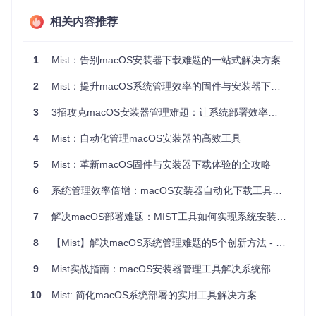
Mist能够自动扫描苹果官方服务器，获取所有可用的macOS版
相关内容推荐
本信息，并根据用户设备兼容性进行筛选。用户可以通过简单
的界面操作，快速找到所需的系统版本，无需手动搜索和验
证。这一特性得益于Mist内置的Catalog解析引擎，能够实时
1
Mist：告别macOS安装器下载难题的一站式解决方案
更新版本信息，确保用户获取到最新和最适合的安装器。
2
Mist：提升macOS系统管理效率的固件与安装器下载工具
多线程下载与断点续传
为了提高下载效率，Mist采用多线程下载技术，将安装文件分
3
3招攻克macOS安装器管理难题：让系统部署效率提升90%
割成多个块进行并行下载。同时，断点续传功能确保在网络中
断或程序意外关闭后，能够从上次中断的位置继续下载，避免
4
Mist：自动化管理macOS安装器的高效工具
重复下载，节省时间和带宽。这一技术细节在处理大型安装文
件（通常超过10GB）时尤为重要。
5
Mist：革新macOS固件与安装器下载体验的全攻略
格式自动转换
6
系统管理效率倍增：macOS安装器自动化下载工具Mist全面指南
Mist支持将下载的安装器自动转换为多种格式，包括DMG（磁
7
解决macOS部署难题：MIST工具如何实现系统安装介质的高效管理
盘镜像）、ISO（国际标准光盘镜像）和可启动安装器。用户
无需手动使用终端命令或第三方工具进行格式转换，只需在下
8
【Mist】解决macOS系统管理难题的5个创新方法 - 效率提升指南
载时选择目标格式，Mist会在后台完成转换过程。这一功能基
于Mist内置的DiskImageCreator和ISOConverter模块实现，确
9
Mist实战指南：macOS安装器管理工具解决系统部署难题
保转换过程的稳定性和兼容性。
![Mist应用界面展示了不同macOS版本的安装器列表，包括ma
10
Mist: 简化macOS系统部署的实用工具解决方案
cOS Tahoe和Sequoia等版本，界面分为浅色和深色主题，显