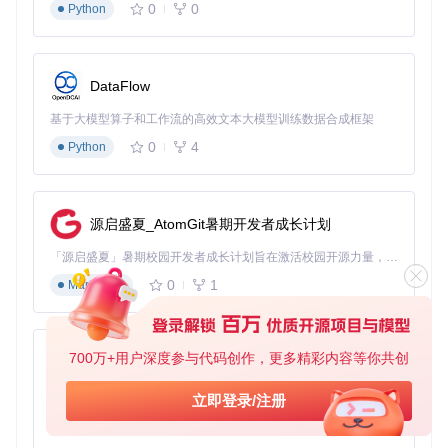
0
0
一项常规任务。使用Mist，管理员可以快速下载所需的macOS
Python
版本，并转换为可启动安装器，通过网络分发或U盘安装的方
式批量部署系统。例如，某公司需要为50台MacBook部署mac
OS Sequoia，管理员只需在Mist中选择该版本并转换为ISO格
式，然后使用部署工具进行批量安装，大大提高了工作效率。
DataFlow
教育机构的教学环境搭建
基于大模型算子和工作流的高效文本大模型训练数据合成框架
教育机构往往需要在实验室中为不同课程准备不同版本的mac
0
4
Python
OS环境。Mist可以帮助IT人员快速获取多个版本的安装器，并
创建多启动U盘，方便学生根据课程需求切换不同的系统版
本。例如，计算机科学课程可能需要macOS Monterey用于旧
版软件兼容性测试，而设计课程则需要最新的macOS Tahoe
源启盛夏_AtomGit暑期开发者成长计划
以利用新的图形特性。
「源启盛夏」暑期校园开发者成长计划旨在激活校园开源力量，通过积分激励、认证扶持、资源倾斜等形式，引导高校组织和开发者完成「入驻 — 建项目 — 做贡献 — 获认证 — 得资源」的完整闭环。无论你是想带领社团入驻平台的组织者，还是希望用代码贡献证明自己的开发者，都能在这里找到属于你的成长路径。
数据恢复与系统修复
0
1
Markdown
当Mac设备出现系统故障时，拥有合适的安装器是进行数据恢
复和系统修复的关键。Mist可以帮助用户快速下载与故障设备
兼容的macOS版本，创建启动盘进行系统修复。例如，用户
的MacBook无法启动，通过Mist下载对应型号的固件和安装
700万+用户深度参与代码创作，更多精彩内容等你共创
py-xiaozhi
器，制作启动盘后可以进入恢复模式进行数据备份和系统重
装。
基于Python的Xiaozhi AI，适用于想要完整Xiaozhi体验而无需拥有专用硬件的用户。
立即登录/注册
0
1
软件开发的多版本测试
Python