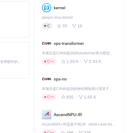
kernel
deepin linux kernel
33
16
C
ops-transformer
本项目是CANN提供的transformer类大模型算子库，实现网络在NPU上加速计算。
1.03 K
2.43 K
C++
基于Python的Xiaozhi AI，适用于想要完整Xiaozhi体验而无需拥有专用硬件的用户。
ops-nn
本项目是CANN提供的神经网络类计算算子库，实现网络在NPU上加速计算。
835
1.65 K
C++
AscendNPU-IR
AscendNPU-IR是基于MLIR（Multi-Level Intermediate Representation）构建的，面向昇腾亲和算子编译时使用的中间表示，提供昇腾完备表达能力，通过编译优化提升昇腾AI处理器计算效率，支持通过生态框架使能昇腾AI处理器与深度调优
496
336
C++