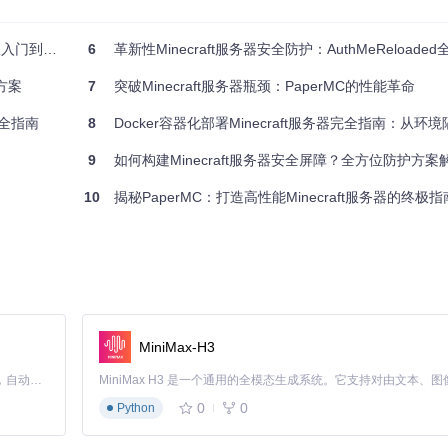
传统部署方式
干扰
共享系统环境，容易产生依赖冲突
家实战指南
6
革新性Minecraft服务器安全防护：AuthMeReloaded全方位
手动安装Java、服务端软件，配置环境变量
方案
7
突破Minecraft服务器瓶颈：PaperMC的性能革命
需手动管理不同版本的安装和配置
acOS等
需针对不同平台单独配置和测试
署全指南
8
Docker容器化部署Minecraft服务器完全指南：从环境隔
每个服务器实例可能需要独立的系统资源
9
如何构建Minecraft服务器安全屏障？全方位防护方案
赖项打包到一个标准化的容器中，解决了传统部署方式的诸多痛点。容器化不仅简
10
揭秘PaperMC：打造高性能Minecraft服务器的终极指
以下三个问题，可以快速定位最适合的配置方案：
MiniMax-H3
Claude Code 的开源替代方案。连接任意大模型，编辑代码，运行命令，自动验证 — 全自动执行。用 Rust 构建，极致性能。 ｜ An open-source alternative to Claude Code. Connect any LLM, edit code, run commands, and verify changes — autonomously. Built in Rust for speed. Get Started
0
0
Python