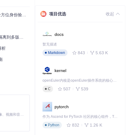
项目优选
收起
身份验证解决方案
docs
离到多版本管理
暂无描述
解析
843
5.63 K
Markdown
化了部署流程，还
南
kernel
openEuler内核是openEuler操作系统的核心，既是系统性能与稳定性的基石，也是连接处理器、设备与服务的桥梁。
507
539
C
pytorch
MiniMax H3 是一个通用的全模态生成系统。它支持对由文本、图像、视频和音频组成的多模态上下文进行统一理解，并能生成分辨率高达 2K、时长可达 15 秒的带原生立体声音频的视频。得益于面向任务泛化的系统设计，H3 在预训练阶段就已具备广泛的多模态上下文理解与生成能力，能够出色地执行复杂的多模态指令。
作为 Ascend for PyTorch 社区的核心组件，TorchNPU 是昇腾专为 PyTorch 打造的深度学习适配插件，使 PyTorch 框架能够直接调用昇腾 NPU，为开发者提供昇腾 AI 处理器的超强算力。
832
1.26 K
Python