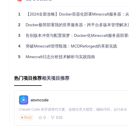
特性
Docker容器化方案
环境隔离
完全隔离，每个服务器运行在独立容器中，互不
1
【2024全新攻略】Docker容器化部署Minecraft服务器：从入门到运维的玩
部署复杂度
一键部署，通过配置文件定义服务器参数
2
Docker极简部署我的世界服务器：跨平台多版本管理解决
版本管理
支持多版本并行运行，切换简单
跨平台支持
一次构建，到处运行，支持Linux、Windows、M
3
告别版本冲突与配置噩梦：Docker化Minecraft服务器部
资源占用
轻量级，共享主机内核，资源利用率高
4
突破Minecraft管理瓶颈：MCDReforged的革新实践
Docker容器化方案通过将Minecraft服务器及其所有依
5
Minecraft日志分析技术解析与实践指南
提高了系统的可维护性和可扩展性。
🛠️实践：Docker化Minecraft服务器部署指南
热门项目推荐
相关项目推荐
决策树：选择适合你的服务器类型
在开始部署之前，首先需要确定适合你的服务器类型。通过回答
atomcode
你的玩家规模是多少？
单人或小团体（1-5人）
0
535
Rust
中型团队（5-20人）
大型社区（20人以上）