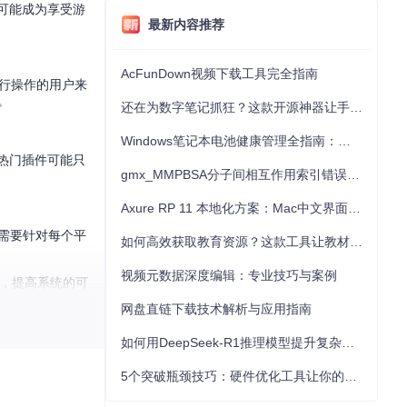
还可能成为享受游
最新内容推荐
AcFunDown视频下载工具完全指南
令行操作的用户来
。
还在为数字笔记抓狂？这款开源神器让手写批注效率提升300%
Windows笔记本电池健康管理全指南：从根源解决电池损耗问题
个热门插件可能只
gmx_MMPBSA分子间相互作用索引错误的深度诊断与解决
Axure RP 11 本地化方案：Mac中文界面优化与原型设计工具汉化全指南
往往需要针对每个平
如何高效获取教育资源？这款工具让教材下载效率提升80%
视频元数据深度编辑：专业技巧与案例
程，提高系统的可
网盘直链下载技术解析与应用指南
如何用DeepSeek-R1推理模型提升复杂任务解决能力：完整指南
5个突破瓶颈技巧：硬件优化工具让你的电脑性能提升30%