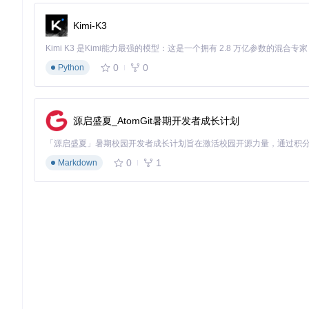
你需要什么样的游戏体验？
Kimi-K3
原汁原味的原版体验
带有少量插件的增强体验
丰富的模组内容
0
0
Python
你的技术需求是什么？
简单易用，开箱即用
源启盛夏_AtomGit暑期开发者成长计划
高度可定制，支持复杂配置
自动化运维，低维护成本
0
1
Markdown
基于以上问题的答案，你可以参考以下推荐方案：
单人/小团体 + 原版体验 + 简单易用
：选择纯净版服务器（Vanil
中型团队 + 插件增强 + 高度可定制
：选择Paper/Spigot插件
大型社区 + 模组内容 + 自动化运维
：选择Forge/Fabric
环境准备：安装Docker和Docker Compose
在开始部署之前，需要确保你的系统已安装Docker和Docker Co
# 更新系统包
sudo
 apt update && 
sudo
 apt upgrade -y
