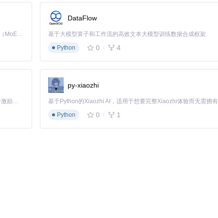
DataFlow
Kimi K3 是Kimi能力最强的模型：这是一个拥有 2.8 万亿参数的混合专家（MoE）模型，具备原生视觉理解能力，并支持 100 万 token 的上下文窗口。
基于大模型算子和工作流的高效文本大模型训练数据合成框架
0
4
Python
py-xiaozhi
「源启盛夏」暑期校园开发者成长计划旨在激活校园开源力量，通过积分激励、认证扶持、资源倾斜等形式，引导高校组织和开发者完成「入驻 — 建项目 — 做贡献 — 获认证 — 得资源」的完整闭环。无论你是想带领社团入驻平台的组织者，还是希望用代码贡献证明自己的开发者，都能在这里找到属于你的成长路径。
0
1
Python
la）
服务器
模组服务器或自动部署模组包
mpose。以下是在Linux系统上的安装步骤：