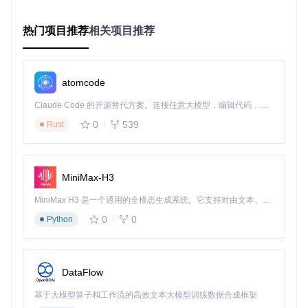
'key'
 => 
env
(
'APP_KEY'
热门项目推荐
相关项目推荐
'cipher'
 => 
'AES-256-CBC'
边缘同步层
：设计增量同步算法，在网络恢复时仅传输变更数
据，减少带宽占用。同步策略可通过
app/Models/Setting.
atomcode
php
进行自定义配置。
Claude Code 的开源替代方案。连接任意大模型，编辑代码，运行命令，自动验证 — 全自动执行。用 Rust 构建，极致性能。 ｜ An open-source alternative to Claude Code. Connect any LLM, edit code, run commands, and verify changes — autonomously. Built in Rust for speed. Get Started
本地化部署支持索尼等专业设备的实时状态监控
0
539
Rust
实施路径：从环境准备到系统优化
MiniMax-H3
环境标准化配置
硬件要求
：
MiniMax H3 是一个通用的全模态生成系统。它支持对由文本、图像、视频和音频组成的多模态上下文进行统一理解，并能生成分辨率高达 2K、时长可达 15 秒的带原生立体声音频的视频。得益于面向任务泛化的系统设计，H3 在预训练阶段就已具备广泛的多模态上下文理解与生成能力，能够出色地执行复杂的多模态指令。
0
0
Python
处理器：双核CPU
内存：2GB RAM（推荐4GB）
存储：20GB SSD（支持数据增长）
操作系统：Ubuntu 22.04 LTS或CentOS 8
DataFlow
依赖检查
：
基于大模型算子和工作流的高效文本大模型训练数据合成框架