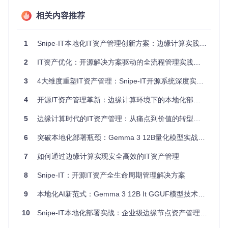
Snipe-IT支持三星等主流厂商设备的本地化资产管理
相关内容推荐
架构设计：轻量级本地化部署方案
1
Snipe-IT本地化IT资产管理创新方案：边缘计算实践指南
针对上述痛点，Snipe-IT提供了模块化的本地化部署架构，核
心设计围绕三个维度展开：
2
IT资产优化：开源解决方案驱动的全流程管理实践指南
容器化部署层
：采用Docker容器化技术实现应用隔离与环境一
致性，通过
docker-compose.yml
配置文件实现服务编排：
3
4大维度重塑IT资产管理：Snipe-IT开源系统深度实践指南
4
开源IT资产管理革新：边缘计算环境下的本地化部署实战指南
services:
app:
5
边缘计算时代的IT资产管理：从痛点到价值的转型路径
image:
snipe/snipe-it:latest
restart:
unless-stopped
6
突破本地化部署瓶颈：Gemma 3 12B量化模型实战指南
volumes:
-
./storage:/var/www/html/storage
7
如何通过边缘计算实现安全高效的IT资产管理
environment:
-
APP_ENV=local
8
Snipe-IT：开源IT资产全生命周期管理解决方案
-
DB_CONNECTION=mysql
9
本地化AI新范式：Gemma 3 12B It GGUF模型技术解析与落地指南
数据安全层
：实现三级防护机制：本地数据库加密存储、访问
权限细粒度控制、定期自动备份。关键配置文件
config/app.
10
Snipe-IT本地化部署实战：企业级边缘节点资产管理落地指南
php
中可设置数据加密参数：