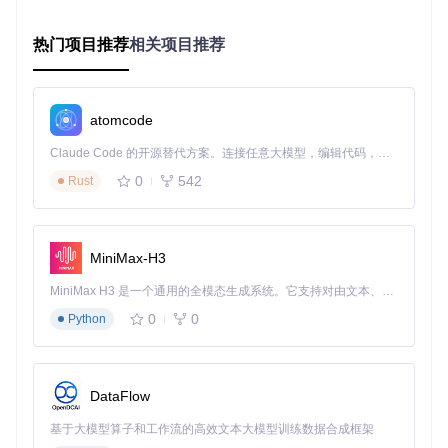
4×4卷积核（步长2）识别组合特征如管道结构
3×3卷积核（步长1）提取高级游戏状态特征
热门项目推荐
相关项目推荐
决策生成层
：全连接网络将特征转化为动作价值
两个隐藏层（各256个神经元）进行特征整合
输出层产生两个动作值：跳跃或不跳跃
atomcode
Claude Code 的开源替代方案。连接任意大模型，编辑代码，运行命令，自动验证 — 全自动执行。用 Rust 构建，极致性能。 ｜ An open-source alternative to Claude Code. Connect any LLM, edit code, run commands, and verify changes — autonomously. Built in Rust for speed. Get Started
三、实践路径：从零开始训练游戏AI
0
542
Rust
环境搭建与准备
获取项目代码
MiniMax-H3
git 
clone
MiniMax H3 是一个通用的全模态生成系统。它支持对由文本、图像、视频和音频组成的多模态上下文进行统一理解，并能生成分辨率高达 2K、时长可达 15 秒的带原生立体声音频的视频。得益于面向任务泛化的系统设计，H3 在预训练阶段就已具备广泛的多模态上下文理解与生成能力，能够出色地执行复杂的多模态指令。
cd
0
0
Python
核心文件说明
游戏环境封装：
game/wrapped_flappy_bird.py
DataFlow
DQN实现：
deep_q_network.py
训练日志：
logs_bird/
基于大模型算子和工作流的高效文本大模型训练数据合成框架
训练三阶段策略