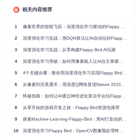
相关内容推荐
二、核心突破：深度Q网络的视觉决策系统
像素到决策的转化魔法
1
像素世界的智能飞跃：深度强化学习驱动的Flappy Bird AI实现
深度Q网络（DQN）通过两个关键创新解决了视觉决策难题：
2
深度强化学习实战：用DQN算法让AI自动玩转Flappy Bird游戏
卷积神经网络负责从像素中提取关键特征，Q学习机制则将这
些特征转化为最优动作选择。这就像人类玩家先"看到"游戏状
3
深度强化学习实战：从零构建Flappy Bird AI玩家
态，再根据经验判断应该跳还是不跳。
图像预处理的黄金三步
4
深度强化学习突破：如何用像素输入让AI自主掌握复杂游戏决策？
📌
灰度转换
：将彩色图像转为80×80的灰度图，减少计算量同
5
4个关键步骤：教你用深度强化学习实现Flappy Bird AI玩家
时保留关键轮廓 📌
阈值分割
：通过二值化处理将背景设为纯
黑色，突出小鸟和管道等关键元素 📌
四帧堆叠
：将连续4帧画
6
从像素到完美通关：用深度Q网络复现Nature 2015经典Flappy Bird实验
面合并为一个输入，让AI感知物体运动状态（如小鸟的上升/下
降趋势）
7
终极指南：如何让AI通过神经进化算法学会玩Flappy Bird 🎮
8
从零开始的游戏开发之旅：Flappy Bird资源包推荐
神经网络的决策流水线
9
探索Machine-Learning-Flappy-Bird：用AI打造你的游戏大师
特征提取层
：通过三个卷积层逐步抽象视觉特征
10
深度强化学习Flappy Bird：OpenCV图像预处理终极指南 🎮
8×8卷积核（步长4）捕捉边缘和基本形状