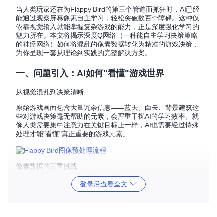
当人类玩家还在为Flappy Bird的第三个管道而抓狂时，AI已经
能通过观察屏幕像素自主学习，轻松突破数百个障碍。这种仅
依靠视觉输入就能掌握复杂游戏的能力，正是深度强化学习的
魅力所在。本文将揭示深度Q网络（一种能自主学习决策策略
的神经网络）如何将混乱的像素数据转化为精准的游戏决策，
为你呈现一套从理论到实践的完整解决方案。
一、问题引入：AI如何"看懂"游戏世界
从视觉混乱到决策清晰
原始游戏画面包含大量冗余信息——蓝天、白云、背景建筑这
些对游戏决策毫无帮助的元素，会严重干扰AI的学习效率。就
像人类需要集中注意力在关键目标上一样，AI也需要经过特殊
处理才能"看懂"真正重要的游戏元素。
像素数据的三重挑战
信息过载
：一张288×512的游戏画面包含超过14万像素
登录后查看全文
点，直接处理会导致计算爆炸
动态模糊
：单帧画面无法反映物体运动状态，如小鸟的下
落速度
环境干扰
：无关背景元素会误导AI的特征学习