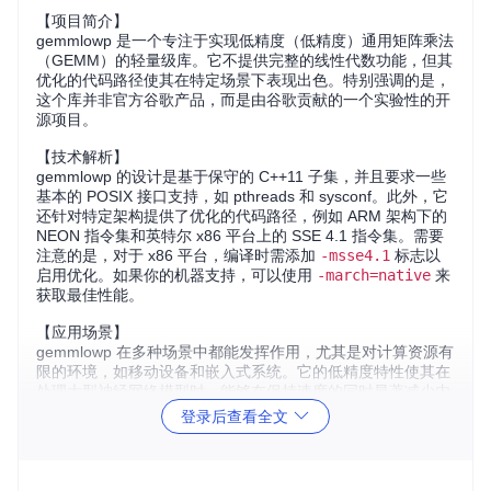
【项目简介】
gemmlowp 是一个专注于实现低精度（低精度）通用矩阵乘法
（GEMM）的轻量级库。它不提供完整的线性代数功能，但其
优化的代码路径使其在特定场景下表现出色。特别强调的是，
这个库并非官方谷歌产品，而是由谷歌贡献的一个实验性的开
源项目。
【技术解析】
gemmlowp 的设计是基于保守的 C++11 子集，并且要求一些
基本的 POSIX 接口支持，如 pthreads 和 sysconf。此外，它
还针对特定架构提供了优化的代码路径，例如 ARM 架构下的
NEON 指令集和英特尔 x86 平台上的 SSE 4.1 指令集。需要
注意的是，对于 x86 平台，编译时需添加
-msse4.1
标志以
启用优化。如果你的机器支持，可以使用
-march=native
来
获取最佳性能。
【应用场景】
gemmlowp 在多种场景中都能发挥作用，尤其是对计算资源有
限的环境，如移动设备和嵌入式系统。它的低精度特性使其在
处理大型神经网络模型时，能够在保持速度的同时显著减少内
存带宽需求，从而降低功耗。例如，在图像识别、语音识别或
登录后查看全文
自然语言处理等应用中的快速前向传播计算。
【项目特点】