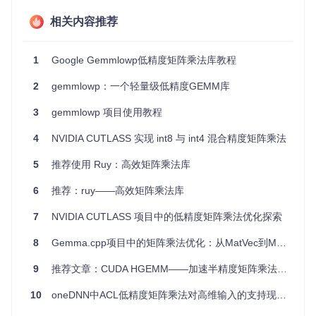
简洁自包含
：gemmlowp 只关注 GEMM 功能，而非完整
相关内容推荐
的线性代数库。
低精度计算
：通过精心设计的数据表示和算法，实现低精
度计算，节约计算资源。
1
Google Gemmlowp低精度矩阵乘法库教程
高度可移植性
：兼容各种平台和架构，有针对特定硬件的
优化。
2
gemmlowp：一个轻量级低精度GEMM库
易于构建
：只需简单的编译选项即可得到高性能版本，支
持手动编译和 Bazel 建立工作流。
3
gemmlowp 项目使用教程
测试与基准
：提供单元测试和基准测试工具，确保代码质
量和性能表现。
4
NVIDIA CUTLASS 实现 int8 与 int4 混合精度矩阵乘法
gemmlowp 不只是一个库，更是一种低精度计算解决方案，适
5
推荐使用 Ruy：高效矩阵乘法库
合那些需要高效计算能力而又不能承受高精度运算带来的资源
压力的开发者。如果你在寻找一个既快又节能的矩阵计算方
6
推荐：ruy——高效矩阵乘法库
案，gemmlowp 定会成为你的得力助手。加入 gemmlowp 社
区的讨论，了解更多关于开发和使用的细节吧！
7
NVIDIA CUTLASS 项目中的低精度矩阵乘法优化探索
8
Gemma.cpp项目中的矩阵乘法优化：从MatVec到MatMul的演进
gemmlowp
下载源代码
9
推荐文章：CUDA HGEMM——加速半精度矩阵乘法的利器
Low-precision matrix multiplication
10
oneDNN中ACL低精度矩阵乘法对高维输入的支持现状分析
项目地址：