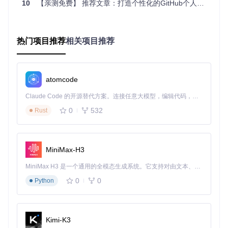
10
【亲测免费】 推荐文章：打造个性化的GitHub个人简介 —— GitHub Profile README Generator
随着数字化身份日益重要，
GitHub Profile Views Counter
提
供的不仅仅是数字上的满足，更是一种自我推广的策略和数据
分析的起点。加入这个潮流，让你的GitHub个人资料更加生动
热门项目推荐
相关项目推荐
起来，与全球开发者一起，用数字讲述你的故事。现在就动手
试试，让你的影响力可视化！
atomcode
github-profile-views-counter
下载源代码
Claude Code 的开源替代方案。连接任意大模型，编辑代码，运行命令，自动验证 — 全自动执行。用 Rust 构建，极致性能。 ｜ An open-source alternative to Claude Code. Connect any LLM, edit code, run commands, and verify changes — autonomously. Built in Rust for speed. Get Started
It counts how many times your GitHub profile has been viewed. Free cloud micro-service.
0
532
Rust
项目地址：
https://gitcode.com/gh_mirrors/gi/github-
profile-views-counter
MiniMax-H3
MiniMax H3 是一个通用的全模态生成系统。它支持对由文本、图像、视频和音频组成的多模态上下文进行统一理解，并能生成分辨率高达 2K、时长可达 15 秒的带原生立体声音频的视频。得益于面向任务泛化的系统设计，H3 在预训练阶段就已具备广泛的多模态上下文理解与生成能力，能够出色地执行复杂的多模态指令。
0
0
Python
Kimi-K3