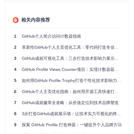
活定制颜色、样式和标签等，实现了个性化的展现效果。
应用场景广泛
相关内容推荐
无论是寻求提高个人品牌的独立开发者，还是希望监控开源项
目关注度的团队，
GitHub Profile Views Counter
都是一个实
1
GitHub个人简介访问计数器指南
用的工具。它不仅装饰你的个人页面，还能作为一种非正式的
指标，反映你的项目或贡献对外界的吸引力变化。对于活跃于
2
革新性GitHub个人主页优化工具：零代码打造专业开发者名片的创新实践
社区、经常分享技术和心得的开发者来说，这个小功能可以作
为衡量自身影响力增长的一个有趣指标。
3
GitHub成就可视化工具：三步打造技术影响力展示系统
项目亮点
4
GitHub Profile Views Counter项目：实现计数器延迟显示的技术方案
易用性
：只需几步配置，即可在你的GitHub个人资料上显示
5
如何用GitHub Profile Trophy打造个性化技术影响力展示墙？6个步骤开启开发者品牌差异化优势
浏览计数。
高度可定制
：支持多种颜色、样式以及自定义标签，让计数
6
GitHub个人主页优化指南：如何用开源工具快速打造专业开发者品牌
器完美融合你的个人风格。
免费与开源
：完全免费使用，并且代码开放，你可以自由修
7
GitHub成就徽章全攻略：从价值定位到技术品牌塑造
改，甚至部署自己的服务器版本。
8
3步打造GitHub成就展示墙：让技术实力可视化的终极方案
教育意义
：对于学习GitHub操作的新手，这提供了实践Mar
kdown和GitHub Pages的绝佳案例。
9
探索 GitHub Profile 打造神器：一键提升个人品牌力🚀
零门槛的数据监控
：无需复杂设置，即可获得基本的个人资
料关注度数据。