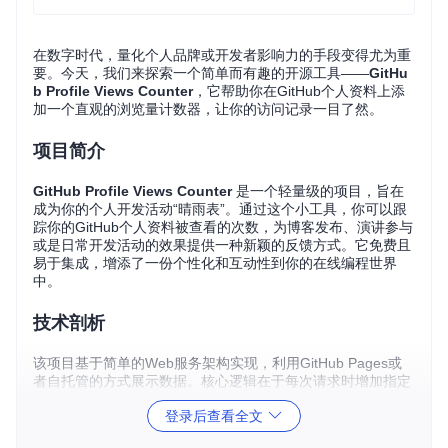
在数字时代，量化个人品牌或开发者影响力的手段变得尤为重
要。今天，我们来探索一个简单而有趣的开源工具——
GitHu
b Profile Views Counter
，它帮助你在GitHub个人资料上添
加一个直观的浏览量计数器，让你的访问记录一目了然。
项目简介
GitHub Profile Views Counter
是一个轻量级的项目，旨在
成为你的个人开发活动“晴雨表”。通过这个小工具，你可以跟
踪你的GitHub个人资料被查看的次数，为博客发布、演讲参与
或是日常开发活动的效果提供一种新颖的反馈方式。它免费且
易于集成，增添了一份个性化和互动性到你的在线编程世界
中。
技术剖析
该项目基于简单的Web服务架构实现，利用GitHub Pages或
者自托管的方式展示数据。核心逻辑在于每次请求时增加指定
用户的浏览计数，尽管受到GitHub Camo服务的限制无法识别
登录后查看全文
唯一访客，但这种简洁的设计保证了实施的低成本和高效率。
用户通过Markdown语法将计数器嵌入其README文件中，灵