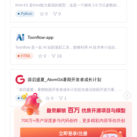
Kimi K3 是Kimi能力最强的模型：这是一个拥有 2.8 万亿参数的混合专家（MoE）模型，具备原生视觉理解能力，并支持 100 万 token 的上下文窗口。
0
0
Python
Toonflow-app
Toonflow 是一款 AI 短剧漫剧工具，能够利用 AI 技术将小说自动转化为剧本，并结合 AI 生成的图片和视频，实现高效的短剧创作。借助 Toonflow，可以轻松完成从文字到影像的全流程，让短剧制作变得更加智能与便捷。
0
16
HTML
源启盛夏_AtomGit暑期开发者成长计划
「源启盛夏」暑期校园开发者成长计划旨在激活校园开源力量，通过积分激励、认证扶持、资源倾斜等形式，引导高校组织和开发者完成「入驻 — 建项目 — 做贡献 — 获认证 — 得资源」的完整闭环。无论你是想带领社团入驻平台的组织者，还是希望用代码贡献证明自己的开发者，都能在这里找到属于你的成长路径。
0
1
Markdown
700万+用户深度参与代码创作，更多精彩内容等你共创
AionUi
免费、本地、开源的 24/7 全天候 Cowork 应用，以及适用于 Gemini CLI、Claude Code、Codex、OpenCode、Qwen Code、Goose CLI、Auggie 等的 OpenClaw | 🌟 喜欢就点star吧
立即登录/注册